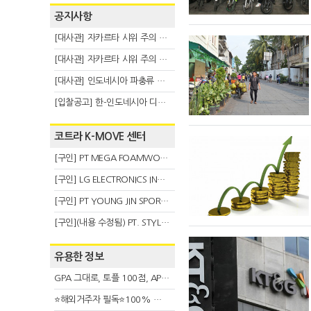
공지사항
[대사관] 자카르타 시위 주의 안내(8.6)
[대사관] 자카르타 시위 주의 안내(8.3)
[대사관] 인도네시아 파충류 불법 반출 주의 (7.29)
[입찰공고] 한-인도네시아 디지털융복합 탈 전시회
코트라 K-MOVE 센터
[구인] PT MEGA FOAMWORKS INDONESIA
[구인] LG ELECTRONICS INDONESIA
[구인] PT YOUNG JIN SPORT INDONESIA
[구인](내용 수정됨) PT. STYLE KOREAN INDONESIA (스타일 코리안 인도네시아)
유용한 정보
GPA 그대로, 토플 100점, AP 막막 — 원인은 하나입니다
⭐해외거주자 필독⭐100% 온라인 마지막 한국어교원 2급 추가모집 (~8/2)