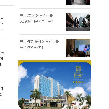
인니 2분기 GDP 성장률
5.29%…1분기보다 둔화
인니 정부, 올해 GDP 성장률
높을 것으로 전망
따르
청문
구가
관
.