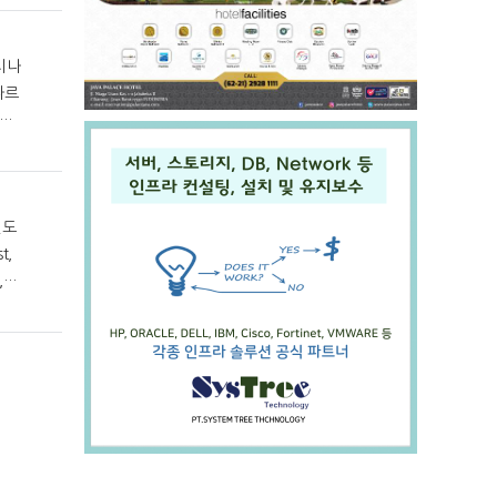
나르
유하
인도
t,
,00