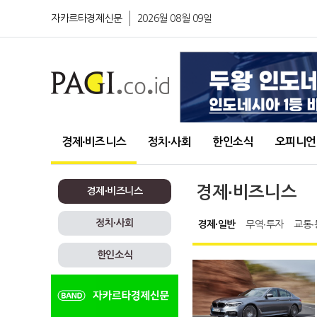
자카르타경제신문
2026월 08월 09일
경제∙비즈니스
정치∙사회
한인소식
오피니언
경제∙비즈니스
경제∙비즈니스
정치∙사회
경제∙일반
무역∙투자
교통∙
한인소식