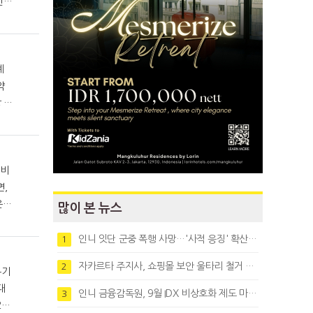
계
약
은
많이 본 뉴스
인니 잇단 군중 폭행 사망…'사적 응징' 확산에 법치 우려
1
자카르타 주지사, 쇼핑몰 보안 울타리 철거 요청…"치안 문제없다"
2
인니 금융감독원, 9월 IDX 비상호화 제도 마련…주식회사 전환 본격화
3
01