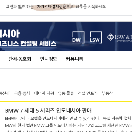
단체∙동호회
인니정보
커뮤니티
통신∙IT
금융∙증시
에너지∙자원
유통∙물류
건설∙인프라
부동산
BMW 7 세대 5 시리즈 인도네시아 판매
BMW의 7세대 모델을 인도네시아에서 만날 수 있게 됐다. 독일 자동차 업체 B
MW의 현지 법인 BMW 그룹 인도네시아는 지난 12일 고급형 세단인 BMW5