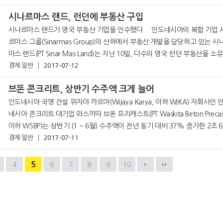
시나르마스 랜드, 런던에 부동산 구입
시나르마스 랜드가 영국 부동산 기업을 인수했다. 인도네시아의 복합 기업 시나
르마스 그룹(Sinarmas Group)의 산하에서 부동산 개발을 담당하고 있는 시
마스 랜드(PT Sinar Mas Land)는 지난 10일, 다수의 영국 런던 부동산을 소
고 있는 부동산 기업 호스 페리 리미티드(Horseferry Prope
경제∙일반
2017-07-12
브똔 콘크리트, 상반기 수주액 크게 늘어
인도네시아 국영 건설 위자야 까르야(Wijaya Karya, 이하 WIKA) 자회사인 
네시아 콘크리트 대기업 와스끼따 브똔 프리캐스트(PT Waskita Beton Precas
이하 WSBP)는 상반기 (1 ~ 6월) 수주액이 전년 동기 대비 37% 증가한 2조 6
경제∙일반
2017-07-11
0억 루피아라고 밝혔다. 현지 언론에 따르면 W
4
5
6
7
8
9
10