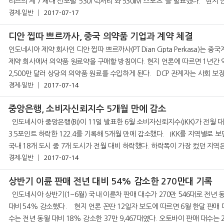
리즈의 제 7 세대 신모델 ‘530i 럭셔리'와'530iM 스포츠‘ 를 발표했다. 현지 언론
에 따르면 530i 럭셔리
경제∙일반
2017-07-17
디안 찝따 쁘르까사, 중국 의약품 기업과 계약 체결
인도네시아 제약 회사인 디안 찝따 쁘르까사(PT Dian Cipta Perkasa)는 중국
제약 회사에서 의약품 원료약을 구매할 방침이다. 현지 언론에 따르면 1년간 
2,500만 달러 상당의 의약품 원료를 수입하게 된다. DCP 관계자는 사회 보장 기
관 국민(BPJS)에 의한 국민 건강 보험(JKN) 제도가 시행되면서 저렴한 의
경제∙일반
2017-07-14
중앙은행, 소비자신뢰지수 5개월 만에 감소
인도네시아 중앙은행(BI)이 11일 발표한 6월 소비자신뢰지수(IKK)가 전월 대비
3.5포인트 하락한 122.4를 기록해 5개월 만에 감소했다. IKK를 지역별로 보면,
국내 18개 도시 중 7개 도시가 전월 대비 하락했다. 하락폭이 가장 컸던 지역
남부 술라웨시 마까사르로 18.8% 포인트 떨어졌다
경제∙일반
2017-07-14
상반기 이륜 판매 전년 대비 54% 감소한 270만대 기록
인도네시아 상반기(1~6월) 국내 이륜차 판매 대수가 270만 546대로 전년 동기
대비 54% 감소했다. 현지 언론 꼰딴 12일자 보도에 따르면 6월 한달 판매 대
수는 전년 동월 대비 18% 감소한 37만 9,467대였다. 오토바이 판매 대수는 2