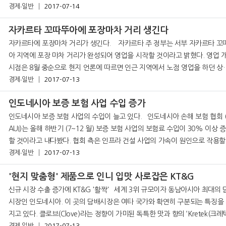
4년 780만대를 정점으로 계속 감소하고
경제∙일반
2017-07-14
자카르타 꼬따뚜아에 포장마차 거리 생긴다
자카르타에 포장마차 거리가 생긴다. 자카르타 주 정부는 서부 자카르타 꼬따뚜
아 지역에 포장 마차 거리가 완성되어 영업을 시작할 것이라고 밝혔다. 영업 
시점은 8월 중순으로 현지 언론에 따르면 인근 지역에서 노점 영업을 하던 상
경제∙일반
2017-07-13
들 약 500여 명이 입주할 전망이다. 자카르타
인도네시아 보증 보험 사업 수입 증가
인도네시아 보증 보험 사업의 수입이 늘고 있다. 인도네시아 손해 보험 협회 (A
AUI)는 올해 하반기 (7~12 월) 보증 보험 사업의 보험료 수입이 30% 이상 
할 것이라고 내다봤다. 협회 측은 인프라 건설 사업의 가속이 원인으로 작용할
경제∙일반
2017-07-13
이라고 밝혔다. AAUI 관계자는 국가와 지방 자치 단체
'현지 맞춤형' 제품으로 인니 입맛 사로잡은 KT&G
신규 시장 수출 증가에 KT&G '활짝' 세계 3위 규모이자 동남아시아 최대의 담배
시장인 인도네시아. 이 곳의 담배시장은 여타 국가와 확연히 구분되는 특징을
지고 있다. 클로브(Clove)라는 정향이 가미된 독특한 맛과 향의 ‘Kretek(크레텍
경제∙일반
2017-07-13