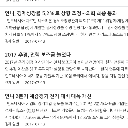
담배가 전체 시장의 90%를 차지하고
인니, 경제성장률 5.2%로 상향 조정…의회 최종 통과
인도네시아 다르민 나스띠온 경제조정장관이 의회(DPR) 제11위원회(재정·개발
계획·금융 담당)에 제출한 경제성장률 수정 전망치가 통과했다. 경제성장률 전망
치가 당초 5.1%에서 5.2%로 상향 조정됐다. 현지 언론 자카르타 포스트 11일
자 보도에 따르면 다르민 경
경제∙일반
2017-07-13
2017 추경, 전력 보조금 늘었다
2017년 추가 경정 예산안에서 전력 보조금이 늘어날 전망이다. 현지 언론에 
면 추경 예산은 51조 루피아가 설정될 전망으로 나타났다. 현지 언론에 따르면
인도네시아 에너지 광물 자원부 지난 10일 국회에서 에너지, 광물 자원 관련 
회에서 계약 용량 900 볼트암페어 (VA)의 일반 가정 중 보조금 지급 대상 가
경제∙일반
2017-07-13
인니 2분기 체감경기 전기 대비 대폭 개선
인도네시아 기업의 경기체감 정도를 보여주는 2017년 2분기(4~6월) 기업단기
경제관측조사(短觀·단관)에 따르면 기업들이 느끼는 경기상황을 나타내는 단
지수(DI)가 17.36%로 전분기의 4.80%에서 12.56% 포인트 크게 상승했다
DI는 업황이 '좋다'고 응답한 기업의 비율에서
경제∙일반
2017-07-13