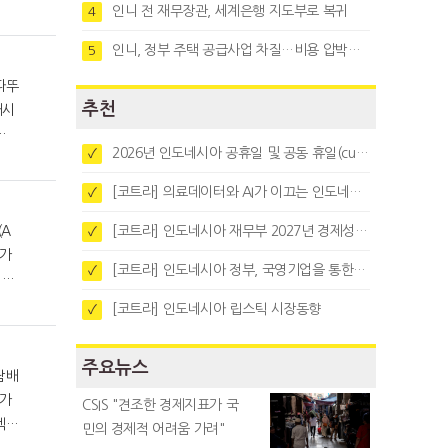
인니 전 재무장관, 세계은행 지도부로 복귀
4
인니, 정부 주택 공급사업 차질…비용 압박과 수요부진 탓
5
추천
개시
인
2026년 인도네시아 공휴일 및 공동 휴일(cuti bersama)
✓
[코트라] 의료데이터와 AI가 이끄는 인도네시아 디지털 헬스케어 시장 트렌드
✓
[코트라] 인도네시아 재무부 2027년 경제성장 전망 및 목표 발표
✓
증가
[코트라] 인도네시아 정부, 국영기업을 통한 석탄·팜유·합금철 수출 중앙집중화 추진
✓
 것
[코트라] 인도네시아 립스틱 시장동향
✓
주요뉴스
 가
CSIS "견조한 경제지표가 국
)’
민의 경제적 어려움 가려"