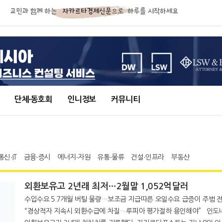
단체∙동호회
인니정보
커뮤니티
통신∙IT
금융∙증시
에너지∙자원
유통∙물류
건설∙인프라
부동산
외환보유고 2년래 최저…2월말 1,052억달러
수입수요 5.7개월 버틸 물량…보조금 지급따른 오일수요 급증이 주범 전문가들
“경상적자 지속시 외환수급에 차질…루피아 평가절하 용인해야” 인도네시아의