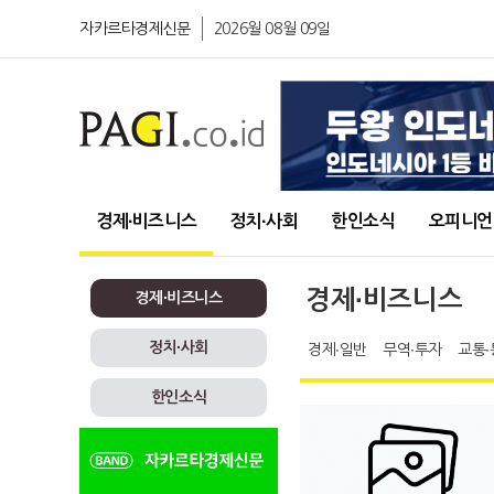
자카르타경제신문
2026월 08월 09일
경제∙비즈니스
정치∙사회
한인소식
오피니언
경제∙비즈니스
경제∙비즈니스
정치∙사회
경제∙일반
무역∙투자
교통∙
한인소식