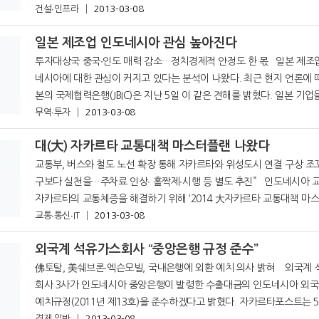
건설∙인프라
추정된다. 안타라 통신에 의하면, 최근 인도
2013-03-08
일본 제조업 인도네시아 관심 높아진다
투자대상국 중국∙인도 매력 감소…정치경제적 안정도 한 몫 일본 제조업이 인도
네시아에 대한 관심이 커지고 있다는 분석이 나왔다. 최근 현지 언론에 따르면 일
본의 국제협력은행(JBIC)은 지난 5일 이 같은 견해를 밝혔다. 일본 기업들은 중국,
인도 등의 투자 매력이 감소하면서 최근 정치와 거시경제의 안정을 보
무역∙투자
2013-03-08
대(大) 자카르타 교통대책 마스터플랜 나왔다
교통부, 버스와 철도 노선 확장 통해 자카르타와 위성도시 연결 구상 조꼬위 “연
구보다 실천을…주차료 인상∙ 홀짝제∙시행 등 별도 추진” 인도네시아 교통부가
자카르타의 교통체증을 해결하기 위해 ‘2014 大자카르타 교통대책 마스
교통∙통신∙IT
2013-03-08
을 추진하고 있다. 지난 5일 자
외국계 석유가스회사 “중앙은행 규정 준수”
佛토탈, 美쉐브론∙엑슨모빌, 국내은행에 외환 예치 의사 밝혀 외국계 석유가스
회사 3사가 인도네시아 중앙은행이 발령한 수출대금의 인도네시아 외
예치규정(2011년 제13호)을 준수하겠다고 밝혔다. 자카르타포스트는 5일자에서
경제∙일반
2013-03-08