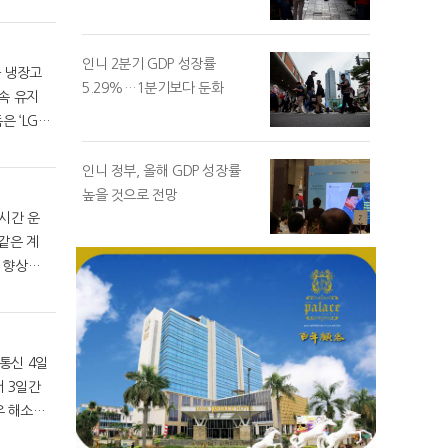
인니 2분기 GDP 성장률
 냉장고
5.29%…1분기보다 둔화
인니 정부, 올해 GDP 성장률
높을 것으로 전망
4시간 운
 우
 3일간
우 해소를