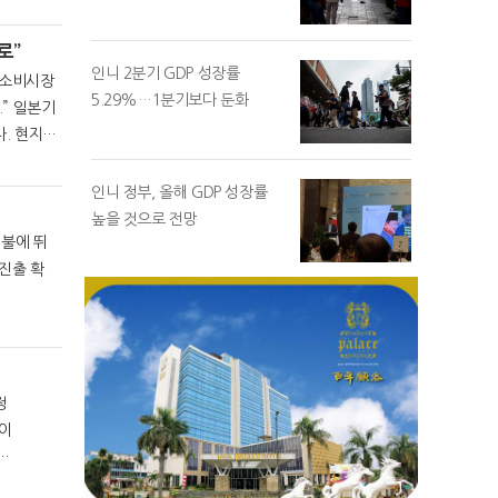
로”
인니 2분기 GDP 성장률
5.29%…1분기보다 둔화
본기
. 현지의
인니 정부, 올해 GDP 성장률
높을 것으로 전망
영