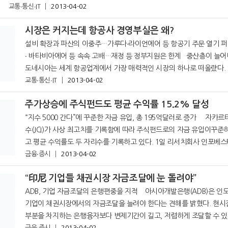
교통∙통신∙IT
2013-04-02
터뷰에서 이같이 밝혔다. 현대차를 수입, 판매하고 있는 용키 대표는 “
시장은 커지는데 항공사 경영부실은 왜?
설비 확장과 파산의 이중주…가루다∙라이언에어 등 항공기 주문 열기 퍼시픽로얄
∙ 바타비아에어 등 속속 고배…재정 등 정부지원은 한계 중산층이 늘어나면서 인
도네시아는 세계 항공업계에서 가장 매력적인 시장의 하나로 떠올랐다. 하지만
현지 항공사들은 장기계획 부족과 경영부진으로 아직 사업적 잠재력을
교통∙통신∙IT
2013-04-02
주가상승에 주식펀드도 평균 수익률 15.2% 달성
“지수 5000 간다”에 꾸준한 자금 유입, 총 195억달러로 증가 자카르타종합지
수(JCI)가 사상 최고치를 기록함에 따라 주식펀드로의 자금 유입이꾸준
고 평균 수익률도 두 자리수를 기록하고 있다. 1일 리서치회사 인포베스타 우따
마 자료에 따르면 인도네시아 증시에서 주식펀드는 연
금융∙증시
2013-04-02
“印尼 기업들 채권시장 자금조달에 눈 돌려야”
ADB, 기업 자금조달의 은행편중을 지적 아시아개발은행(ADB)은 인도네시아
기업이 채권시장에서의 자금조달을 늘려야 한다는 견해를 밝혔다. 현시점에서 대
부분을 차지하는 은행융자보다 변제기간이 길고, 저렴하게 조달할 수 있
금융∙증시
2013-04-02