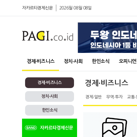
자카르타경제신문
2026월 08월 08일
경제∙비즈니스
정치∙사회
한인소식
오피니언
경제∙비즈니스
경제∙비즈니스
정치∙사회
경제∙일반
무역∙투자
교통∙
한인소식