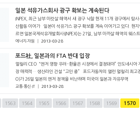
일본 석유가스회사 광구 확보는 계속된다
INPEX, 최근 남부 마캇살 해역서 새 광구 낙찰 현재 11개 광구에서 탐사∙개발∙생
산활동 이어가 일본이 석유가스 광구 확보를 계속 이어가고 있다. 현지언론에 따
르면 일본국제석유개발회사(INPEX)는 21일, 남부 마까살 해역의 웨스
에너지∙자원
2013-03-28
광구를 낙찰받았다고 발표했다. 이 광구는 프랑스의 에너지회사 토탈
포드社, 일본과의 FTA 반대 입장
멀럴리 CEO “엔저 영향 우려···환율은 시장에서 결정돼야” 인도네시아 자동차 시
장 매력적… 생산라인 건설 “고민 중” 포드자동차의 앨런 멀럴리 최고경영자(CE
O)가 26일 일본의 엔저 정책을 비난하며 미국이 일본과 자유무역
교통∙통신∙IT
2013-03-28
1563
1564
1565
1566
1567
1568
1569
1570