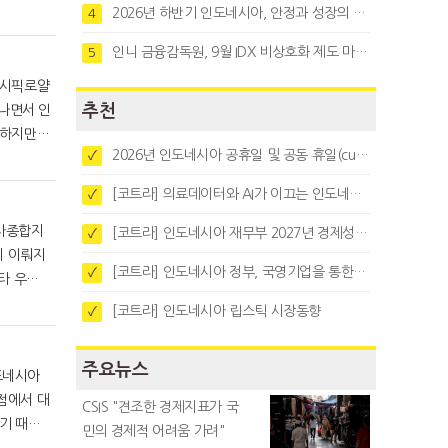
2026년 하반기 인도네시아, 안정과 성장의 시험대
4
인니 금융감독원, 9월 IDX 비상호화 제도 마련…주식회사 전환 본격화
5
추천
2026년 인도네시아 공휴일 및 공동 휴일(cuti bersama)
✓
[코트라] 의료데이터와 AI가 이끄는 인도네시아 디지털 헬스케어 시장 트렌드
✓
[코트라] 인도네시아 재무부 2027년 경제성장 전망 및 목표 발표
✓
히 이뤄지
[코트라] 인도네시아 정부, 국영기업을 통한 석탄·팜유·합금철 수출 중앙집중화 추진
✓
[코트라] 인도네시아 립스틱 시장동향
✓
주요뉴스
CSIS "견조한 경제지표가 국
기 때문
민의 경제적 어려움 가려"