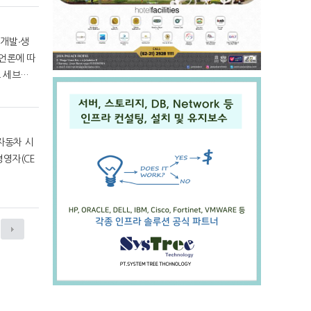
트 세브크
과 함께