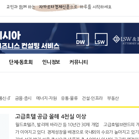
단체∙동호회
인니정보
커뮤니티
통신∙IT
금융∙증시
에너지∙자원
유통∙물류
건설∙인프라
부동산
고급호텔 공급 올해 4천실 이상
월드호텔즈, 발리에 바라간 등 10년간 30채 개업 고급호텔브랜드의 개설준비
가 이어지고 있다. 경제성장을 배경으로 국내외의 수요가 높아지고 있기 때문에,