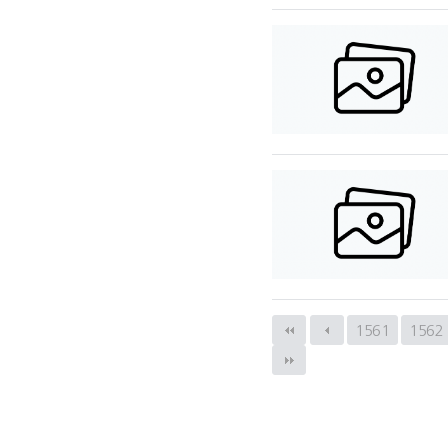
1561
다음
1562