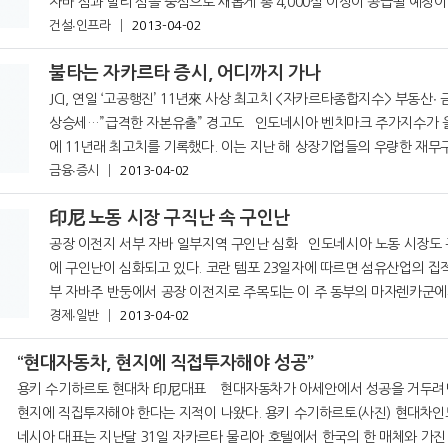
자바 섬과 발리 섬을 중심으로 새롭게 총 4,000실 이상이 공급될 예정이다.
건설∙인프라
2013-04-02
르타포스트는 27일자에서 이같이 밝혔다. 국제적인 고급호텔
불타는 자카르타 증시, 어디까지 가나
JCI, 연일 ‘고공행진’ 11년來 사상 최고치 <자카르타종합지수> 부동산∙ 금융株 등
상승세…”급격한 자본유출” 경고도 인도네시아 벤치마크 주가지수가 올 1분기
에 11년래 최고치를 기록했다. 이는 지난 해 상장기업들의 우량한 재무
업실적에 탄력을
금융∙증시
2013-04-02
印尼 노동 시장 구직난 속 구인난
공장 이전지 서부 자바 일부지역 구인난 심화 인도네시아 노동 시장도 구직난 속
에 구인난이 심화되고 있다. 코란 템포 23일자에 따르면 섬유산업의 집적지인 서
부 자바주 반둥에서 공장 이전지로 주목되는 이 주 동부의 마자렌카군에
경제∙일반
2013-04-02
지역 출신 노동자 확보가 곤란한 것으로 나타났다. 군에 의하면
“현대자동차, 현지에 직접투자해야 성공”
용키 수기하르토 현대차 印尼대표 현대자동차가 아세안에서 성공을 거두려면
현지에 직집투자해야 한다는 지적이 나왔다. 용키 수기하르토(사진) 현대차인도
네시아 대표는 지난달 31일 자카르타 물리아 호텔에서 한국의 한 매체와 가진