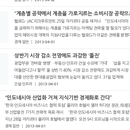
이다. 자카르타포스트는 최근 이같이 보도했다. 인도네시아에서는 많
“계층별 공략에서 계층을 가로지르는 소비시장 공략으
헬로G- JAC리크루트먼트 25일 자카르타 공동 세미나 “인도네시아의 소비시장
을 공략하기 위해서는 계층을 가로지르는 마케팅 전략을 짤 필요가 있다.” 일
업의 해외시장 개척의 지원사업을 다루는 헬로G가 이같은 견해를 밝혔다
소비자는 소득층에 따라 다양한 생활 양식을 갖고 있기 때문에
경제∙일반
2013-04-01
상반기 시장 감소 전망에도 과감한 ‘돌진’
광업부문 ‘찬바람 쌩쌩’…부동산∙인프라 건설 수요에 ‘기대’ ‘섶을 지고 불에 뛰
어들었다고나 할까’ 올 상반기 40% 시장 감소 전망에도 과감하게 시장 진출 확
대를 선언한 현대중공업의 행보에 눈길이 쏠리고 있다. 31일 업계에
건설∙인프라
2013-04-01
“인도네시아 산업화 거쳐 지식기반 경제화로 간다”
‘한국-인도네시아 비즈니스 협력 포럼’ 물리아 호텔서 열려 히다얏 장관, 印尼정
부 산업발전 7가지 전략적 목표 제시 ‘한국-인도네시아 비즈니스 협력 포럼’이
지난 28일 자카르타 물리아 호텔에서 열렸다. 오전 9시 오프닝을 시작으로 오
호 코트라 사장은 &ldquo
경제∙일반
2013-04-01