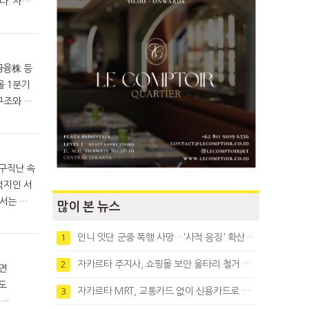
 자카
구조와 기
서는 이
많이 본 뉴스
, 최근 실시된
인니 잇단 군중 폭행 사망…'사적 응징' 확산에 법치 우려
1
자카르타 주지사, 쇼핑몰 보안 울타리 철거 요청…"치안 문제없다"
2
자카르타 MRT, 교통카드 없이 신용카드로 바로 탄다
3
 인