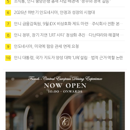
소식통, 인니 중앙은행 총재 사임 배경에 “정부와 정책 갈등"
5
2026년 하반기 인도네시아, 안정과 성장의 시험대
6
인니 금융감독원, 9월 IDX 비상호화 제도 마련…주식회사 전환 본격화
7
인니 정부, 장기 지연 'LRT 시티' 정상화 추진…다난따라와 해결책 모색
8
인도네시아, 미국에 팜유 관세 면제 요청
9
인니 대통령, 국가 지도자 양성 대학 ‘URI’설립…법적 근거·역할 논란
10