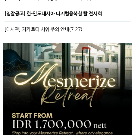
[입찰공고] 한-인도네시아 디지털융복합 탈 전시회
[대사관] 자카르타 시위 주의 안내(7.27)