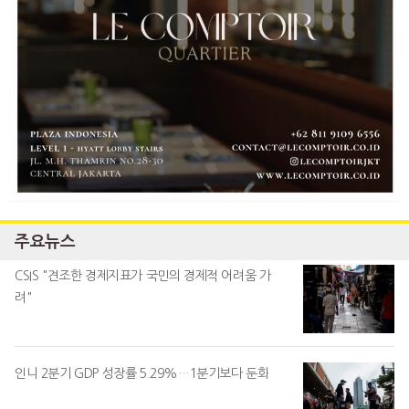
주요뉴스
CSIS "견조한 경제지표가 국민의 경제적 어려움 가
려"
인니 2분기 GDP 성장률 5.29%…1분기보다 둔화