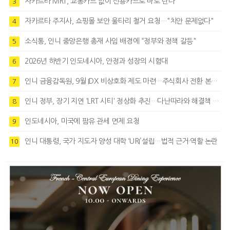
자카르타 MRT, 교통카드 없이 신용카드로 바로 탄다
3
자카르타 주지사, 쇼핑몰 보안 울타리 철거 요청…"치안 문제없다"
4
소식통, 인니 중앙은행 총재 사임 배경에 “정부와 정책 갈등"
5
2026년 하반기 인도네시아, 안정과 성장의 시험대
6
인니 금융감독원, 9월 IDX 비상호화 제도 마련…주식회사 전환 본격화
7
인니 정부, 장기 지연 'LRT 시티' 정상화 추진…다난따라와 해결책 모색
8
인도네시아, 미국에 팜유 관세 면제 요청
9
인니 대통령, 국가 지도자 양성 대학 ‘URI’설립…법적 근거·역할 논란
10