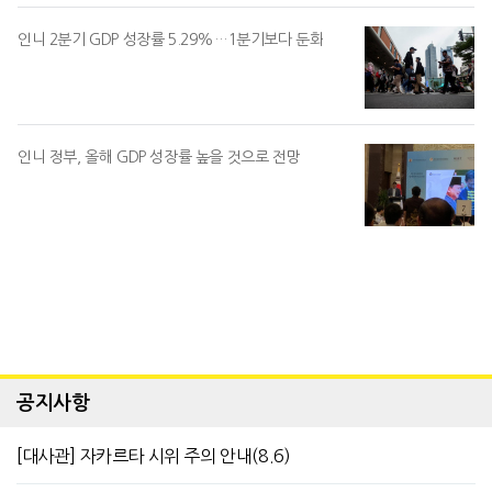
인니 2분기 GDP 성장률 5.29%…1분기보다 둔화
인니 정부, 올해 GDP 성장률 높을 것으로 전망
공지사항
[대사관] 자카르타 시위 주의 안내(8.6)