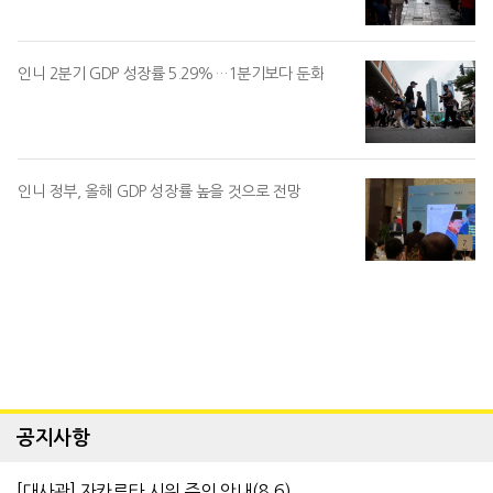
인니 2분기 GDP 성장률 5.29%…1분기보다 둔화
인니 정부, 올해 GDP 성장률 높을 것으로 전망
공지사항
[대사관] 자카르타 시위 주의 안내(8.6)