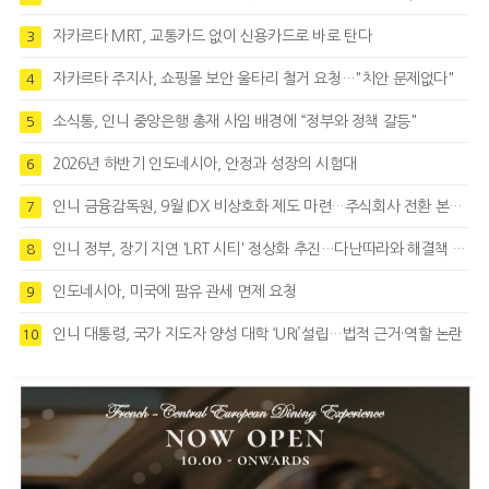
자카르타 MRT, 교통카드 없이 신용카드로 바로 탄다
3
자카르타 주지사, 쇼핑몰 보안 울타리 철거 요청…"치안 문제없다"
4
소식통, 인니 중앙은행 총재 사임 배경에 “정부와 정책 갈등"
5
2026년 하반기 인도네시아, 안정과 성장의 시험대
6
인니 금융감독원, 9월 IDX 비상호화 제도 마련…주식회사 전환 본격화
7
인니 정부, 장기 지연 'LRT 시티' 정상화 추진…다난따라와 해결책 모색
8
인도네시아, 미국에 팜유 관세 면제 요청
9
인니 대통령, 국가 지도자 양성 대학 ‘URI’설립…법적 근거·역할 논란
10