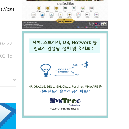
ps://cafe.
.02.22
.02.15