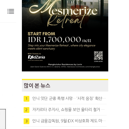
많이 본 뉴스
인니 잇단 군중 폭행 사망…'사적 응징' 확산에 법치 우려
1
자카르타 주지사, 쇼핑몰 보안 울타리 철거 요청…"치안 문제없다"
2
인니 금융감독원, 9월 IDX 비상호화 제도 마련…주식회사 전환 본격화
3