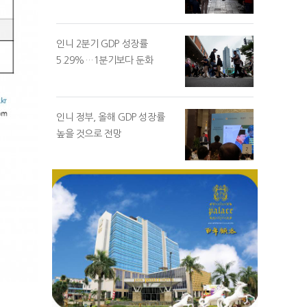
인니 2분기 GDP 성장률
5.29%…1분기보다 둔화
인니 정부, 올해 GDP 성장률
높을 것으로 전망