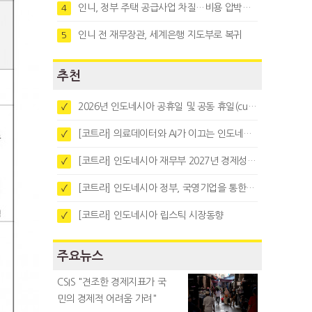
인니, 정부 주택 공급사업 차질…비용 압박과 수요부진 탓
4
인니 전 재무장관, 세계은행 지도부로 복귀
5
추천
2026년 인도네시아 공휴일 및 공동 휴일(cuti bersama)
✓
[코트라] 의료데이터와 AI가 이끄는 인도네시아 디지털 헬스케어 시장 트렌드
✓
[코트라] 인도네시아 재무부 2027년 경제성장 전망 및 목표 발표
✓
[코트라] 인도네시아 정부, 국영기업을 통한 석탄·팜유·합금철 수출 중앙집중화 추진
✓
[코트라] 인도네시아 립스틱 시장동향
✓
주요뉴스
CSIS "견조한 경제지표가 국
민의 경제적 어려움 가려"