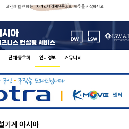
단체∙동호회
인니정보
커뮤니티
건설기계 아시아