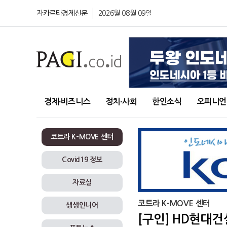
자카르타경제신문
2026월 08월 09일
경제∙비즈니스
정치∙사회
한인소식
오피니언
코트라 K-MOVE 센터
Covid19 정보
자료실
코트라 K-MOVE 센터
생생인니어
[구인] HD현대