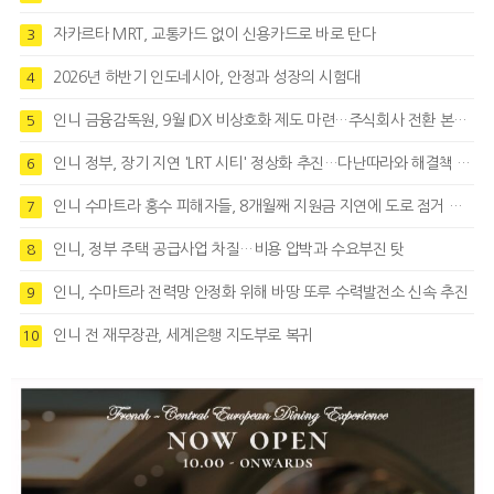
자카르타 MRT, 교통카드 없이 신용카드로 바로 탄다
3
2026년 하반기 인도네시아, 안정과 성장의 시험대
4
인니 금융감독원, 9월 IDX 비상호화 제도 마련…주식회사 전환 본격화
5
인니 정부, 장기 지연 'LRT 시티' 정상화 추진…다난따라와 해결책 모색
6
인니 수마트라 홍수 피해자들, 8개월째 지원금 지연에 도로 점거 시위
7
인니, 정부 주택 공급사업 차질…비용 압박과 수요부진 탓
8
인니, 수마트라 전력망 안정화 위해 바땅 또루 수력발전소 신속 추진
9
인니 전 재무장관, 세계은행 지도부로 복귀
10