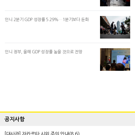
인니 2분기 GDP 성장률 5.29%…1분기보다 둔화
인니 정부, 올해 GDP 성장률 높을 것으로 전망
공지사항
[대사관] 자카르타 시위 주의 안내(8.6)