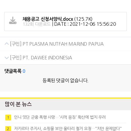
(125.7K)
채용공고 신청서양식.docx
|
DATE : 2021-12-06 15:56:20
132회 다운로드
[구인] PT PLASMA NUTFAH MARIND PAPUA
[구인] PT. DAWEE INDONESIA
댓글목록
0
등록된 댓글이 없습니다.
많이 본 뉴스
인니 잇단 군중 폭행 사망…'사적 응징' 확산에 법치 우려
1
자카르타 주지사, 쇼핑몰 보안 울타리 철거 요청…"치안 문제없다"
2