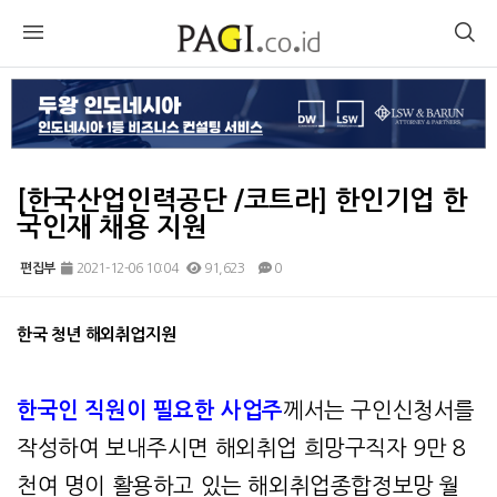
[한국산업인력공단 /코트라] 한인기업 한
국인재 채용 지원
편집부
2021-12-06 10:04
91,623
0
본문
한국 청년 해외취업지원
한국인 직원이 필요한 사업주
께서는 구인신청서를
작성하여 보내주시면 해외취업 희망구직자 9만 8
천여 명이 활용하고 있는 해외취업종합정보망 월