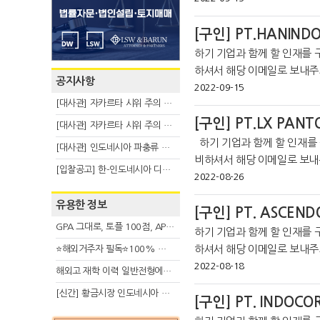
otrajak
[구인] PT.HANIND
하기 기업과 함께 할 인재를 
하셔서 해당 이메일로 보내주시기 바랍니다. *코트라 
공지사항
라인 커뮤니티를 통해 더 많은 취
2022-09-15
[대사관] 자카르타 시위 주의 안내(8.6)
[구인] PT.LX PANT
[대사관] 자카르타 시위 주의 안내(8.3)
하기 기업과 함께 할 인재를 구합니다. 구직신청을 원하시는 분은 각 사 필요 서류를 준
[대사관] 인도네시아 파충류 불법 반출 주의 (7.29)
비하셔서 해당 이메일로 보내주시기 바랍니다. *코트
[입찰공고] 한-인도네시아 디지털융복합 탈 전시회
라인 커뮤니티를 통해 더 많은 취
2022-08-26
k
유용한 정보
[구인] PT. ASCEND
GPA 그대로, 토플 100점, AP 막막 — 원인은 하나입니다
하기 기업과 함께 할 인재를 
하셔서 해당 이메일로 보내주시기 바랍니다. *코트라 자
⭐해외거주자 필독⭐100% 온라인 마지막 한국어교원 2급 추가모집 (~8/2)
라인 커뮤니티를 통해 더 많은 취
2022-08-18
해외고 재학 이력 일반전형에서 분명한 입시 강점 살리는 전략
ko
[신간] 황금시장 인도네시아 슈퍼리치의 성공 수업
[구인] PT. INDOCO