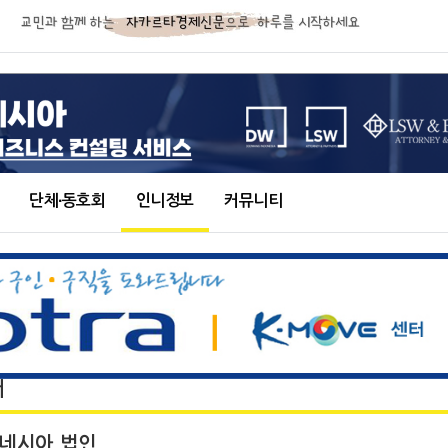
단체∙동호회
인니정보
커뮤니티
터
도네시아 법인