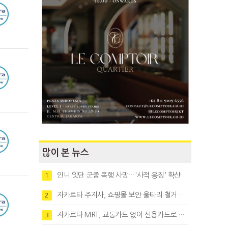
많이 본 뉴스
인니 잇단 군중 폭행 사망…'사적 응징' 확산에 법치 우려
1
자카르타 주지사, 쇼핑몰 보안 울타리 철거 요청…"치안 문제없다"
2
자카르타 MRT, 교통카드 없이 신용카드로 바로 탄다
3