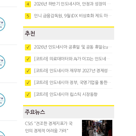
2026년 하반기 인도네시아, 안정과 성장의 시험대
4
인니 금융감독원, 9월 IDX 비상호화 제도 마련…주식회사 전환 본격화
5
추천
2026년 인도네시아 공휴일 및 공동 휴일(cuti bersama)
✓
[코트라] 의료데이터와 AI가 이끄는 인도네시아 디지털 헬스케어 시장 트렌드
✓
[코트라] 인도네시아 재무부 2027년 경제성장 전망 및 목표 발표
✓
[코트라] 인도네시아 정부, 국영기업을 통한 석탄·팜유·합금철 수출 중앙집중화 추진
✓
[코트라] 인도네시아 립스틱 시장동향
✓
주요뉴스
CSIS "견조한 경제지표가 국
민의 경제적 어려움 가려"