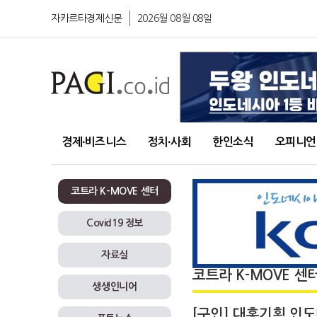
자카르타경제신문
2026월 08월 08일
경제∙비즈니스
정치∙사회
한인소식
오피니언
코트라 K-MOVE 센터
Covid19 정보
자료실
코트라 K-MOVE 센
생생인니어
[구인] 대홍기획 인