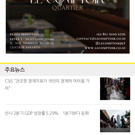
주요뉴스
CSIS "견조한 경제지표가 국민의 경제적 어려움 가
려"
인니 2분기 GDP 성장률 5.29%…1분기보다 둔화