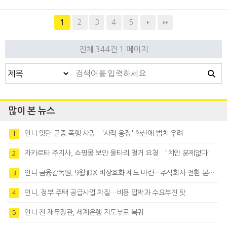
2
3
4
5
1
전체 344건
1 페이지
많이 본 뉴스
인니 잇단 군중 폭행 사망…'사적 응징' 확산에 법치 우려
1
자카르타 주지사, 쇼핑몰 보안 울타리 철거 요청…"치안 문제없다"
2
인니 금융감독원, 9월 IDX 비상호화 제도 마련…주식회사 전환 본격화
3
인니, 정부 주택 공급사업 차질…비용 압박과 수요부진 탓
4
인니 전 재무장관, 세계은행 지도부로 복귀
5