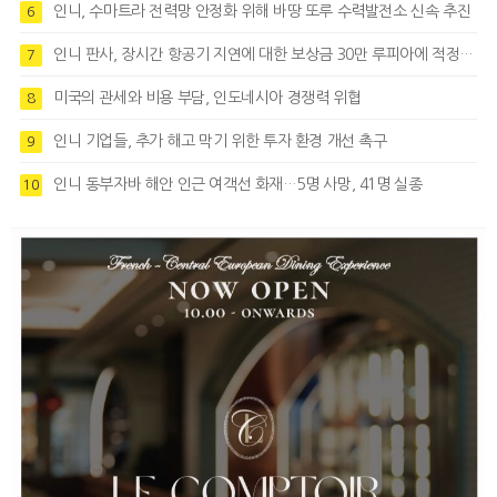
인니, 수마트라 전력망 안정화 위해 바땅 또루 수력발전소 신속 추진
6
인니 판사, 장시간 항공기 지연에 대한 보상금 30만 루피아에 적정성 제기
7
미국의 관세와 비용 부담, 인도네시아 경쟁력 위협
8
인니 기업들, 추가 해고 막기 위한 투자 환경 개선 촉구
9
인니 동부자바 해안 인근 여객선 화재…5명 사망, 41명 실종
10