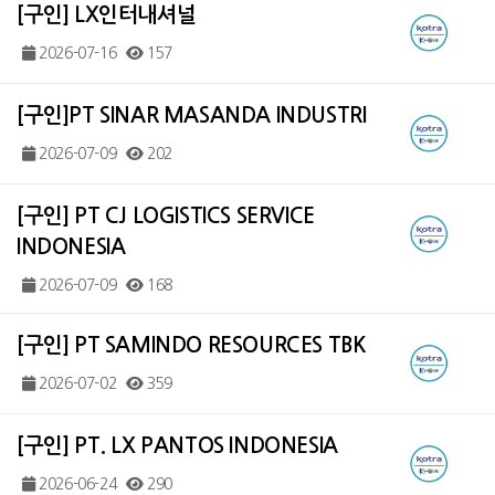
[구인] LX인터내셔널
2026-07-16
157
[구인]PT SINAR MASANDA INDUSTRI
2026-07-09
202
[구인] PT CJ LOGISTICS SERVICE
INDONESIA
2026-07-09
168
[구인] PT SAMINDO RESOURCES TBK
2026-07-02
359
[구인] PT. LX PANTOS INDONESIA
2026-06-24
290