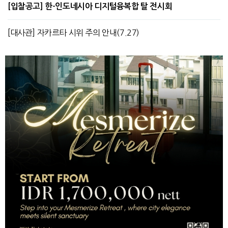
[입찰공고] 한-인도네시아 디지털융복합 탈 전시회
[대사관] 자카르타 시위 주의 안내(7.27)