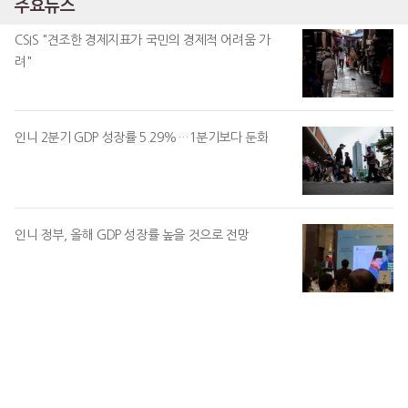
주요뉴스
CSIS "견조한 경제지표가 국민의 경제적 어려움 가
려"
인니 2분기 GDP 성장률 5.29%…1분기보다 둔화
인니 정부, 올해 GDP 성장률 높을 것으로 전망