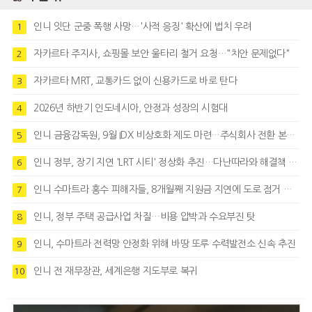
인니 잇단 군중 폭행 사망…'사적 응징' 확산에 법치 우려
1
자카르타 주지사, 쇼핑몰 보안 울타리 철거 요청…"치안 문제없다"
2
자카르타 MRT, 교통카드 없이 신용카드로 바로 탄다
3
2026년 하반기 인도네시아, 안정과 성장의 시험대
4
인니 금융감독원, 9월 IDX 비상호화 제도 마련…주식회사 전환 본격화
5
인니 정부, 장기 지연 'LRT 시티' 정상화 추진…다난따라와 해결책 모색
6
인니 수마트라 홍수 피해자들, 8개월째 지원금 지연에 도로 점거 시위
7
인니, 정부 주택 공급사업 차질…비용 압박과 수요부진 탓
8
인니, 수마트라 전력망 안정화 위해 바땅 또루 수력발전소 신속 추진
9
인니 전 재무장관, 세계은행 지도부로 복귀
10