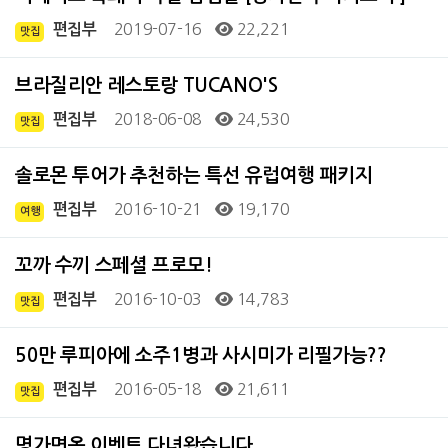
2019-07-16
22,221
편집부
맛집
브라질리안 레스토랑 TUCANO'S
2018-06-08
24,530
편집부
맛집
솔로몬 투어가 추천하는 특선 유럽여행 패키지
2016-10-21
19,170
편집부
여행
꼬까 수끼 스페셜 프로모!
2016-10-03
14,783
편집부
맛집
50만 루피아에 소주1병과 사시미가 리필가능??
2016-05-18
21,611
편집부
맛집
명가면옥 이벤트 다녀왔습니다