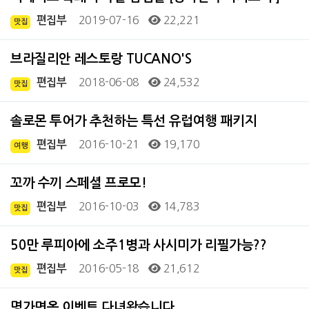
2019-07-16
22,221
편집부
맛집
브라질리안 레스토랑 TUCANO'S
2018-06-08
24,532
편집부
맛집
솔로몬 투어가 추천하는 특선 유럽여행 패키지
2016-10-21
19,170
편집부
여행
꼬까 수끼 스페셜 프로모!
2016-10-03
14,783
편집부
맛집
50만 루피아에 소주1병과 사시미가 리필가능??
2016-05-18
21,612
편집부
맛집
명가면옥 이벤트 다녀왔습니다