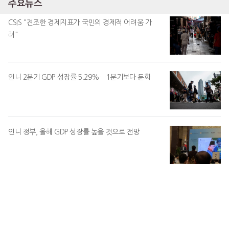
주요뉴스
CSIS "견조한 경제지표가 국민의 경제적 어려움 가
려"
인니 2분기 GDP 성장률 5.29%…1분기보다 둔화
인니 정부, 올해 GDP 성장률 높을 것으로 전망