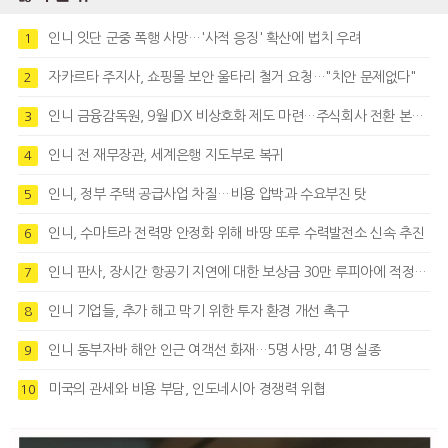
인니 잇단 군중 폭행 사망…'사적 응징' 확산에 법치 우려
1
자카르타 주지사, 쇼핑몰 보안 울타리 철거 요청…"치안 문제없다"
2
인니 금융감독원, 9월 IDX 비상호화 제도 마련…주식회사 전환 본격화
3
인니 전 재무장관, 세계은행 지도부로 복귀
4
인니, 정부 주택 공급사업 차질…비용 압박과 수요부진 탓
5
인니, 수마트라 전력망 안정화 위해 바땅 또루 수력발전소 신속 추진
6
인니 판사, 장시간 항공기 지연에 대한 보상금 30만 루피아에 적정성 제기
7
인니 기업들, 추가 해고 막기 위한 투자 환경 개선 촉구
8
인니 동부자바 해안 인근 여객선 화재…5명 사망, 41명 실종
9
미국의 관세와 비용 부담, 인도네시아 경쟁력 위협
10