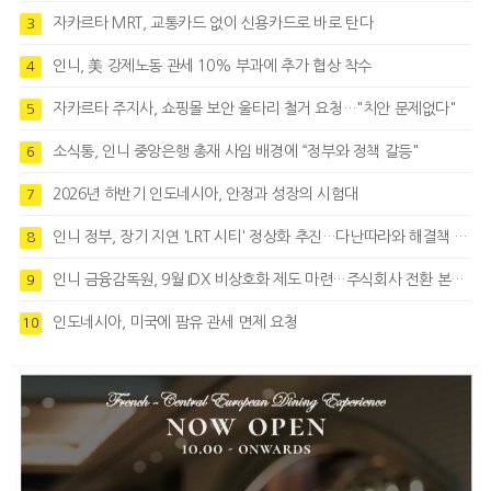
자카르타 MRT, 교통카드 없이 신용카드로 바로 탄다
3
인니, 美 강제노동 관세 10% 부과에 추가 협상 착수
4
자카르타 주지사, 쇼핑몰 보안 울타리 철거 요청…"치안 문제없다"
5
소식통, 인니 중앙은행 총재 사임 배경에 “정부와 정책 갈등"
6
2026년 하반기 인도네시아, 안정과 성장의 시험대
7
인니 정부, 장기 지연 'LRT 시티' 정상화 추진…다난따라와 해결책 모색
8
인니 금융감독원, 9월 IDX 비상호화 제도 마련…주식회사 전환 본격화
9
인도네시아, 미국에 팜유 관세 면제 요청
10