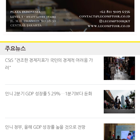
주요뉴스
CSIS "견조한 경제지표가 국민의 경제적 어려움 가
려"
인니 2분기 GDP 성장률 5.29%…1분기보다 둔화
인니 정부, 올해 GDP 성장률 높을 것으로 전망