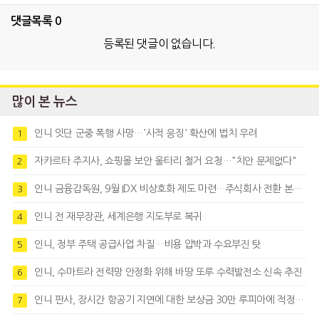
댓글목록
0
등록된 댓글이 없습니다.
많이 본 뉴스
인니 잇단 군중 폭행 사망…'사적 응징' 확산에 법치 우려
1
자카르타 주지사, 쇼핑몰 보안 울타리 철거 요청…"치안 문제없다"
2
인니 금융감독원, 9월 IDX 비상호화 제도 마련…주식회사 전환 본격화
3
인니 전 재무장관, 세계은행 지도부로 복귀
4
인니, 정부 주택 공급사업 차질…비용 압박과 수요부진 탓
5
인니, 수마트라 전력망 안정화 위해 바땅 또루 수력발전소 신속 추진
6
인니 판사, 장시간 항공기 지연에 대한 보상금 30만 루피아에 적정성 제기
7