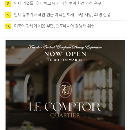
인니 기업들, 추가 해고 막기 위한 투자 환경 개선 촉구
8
인니 동부자바 해안 인근 여객선 화재…5명 사망, 41명 실종
9
미국의 관세와 비용 부담, 인도네시아 경쟁력 위협
10