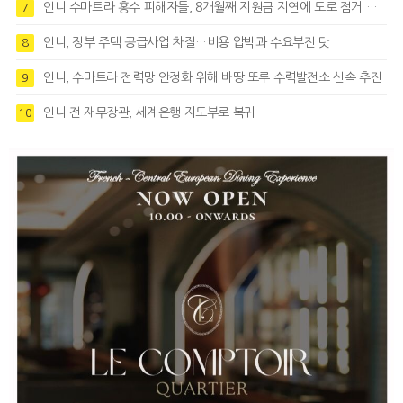
인니 수마트라 홍수 피해자들, 8개월째 지원금 지연에 도로 점거 시위
7
인니, 정부 주택 공급사업 차질…비용 압박과 수요부진 탓
8
인니, 수마트라 전력망 안정화 위해 바땅 또루 수력발전소 신속 추진
9
인니 전 재무장관, 세계은행 지도부로 복귀
10