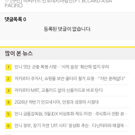
[구인] 비씨카드 인도네시아법인(PT.BCCARD ASIA
PACIFIC)
댓글목록
0
등록된 댓글이 없습니다.
많이 본 뉴스
인니 잇단 군중 폭행 사망…'사적 응징' 확산에 법치 우려
1
자카르타 주지사, 쇼핑몰 보안 울타리 철거 요청…"치안 문제없다"
2
자카르타 MRT, 교통카드 없이 신용카드로 바로 탄다
3
2026년 하반기 인도네시아, 안정과 성장의 시험대
4
인니 금융감독원, 9월 IDX 비상호화 제도 마련…주식회사 전환 본격화
5
인니 정부, 장기 지연 'LRT 시티' 정상화 추진…다난따라와 해결책 모색
6