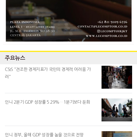
주요뉴스
CSIS "견조한 경제지표가 국민의 경제적 어려움 가
려"
인니 2분기 GDP 성장률 5.29%…1분기보다 둔화
인니 정부, 올해 GDP 성장률 높을 것으로 전망