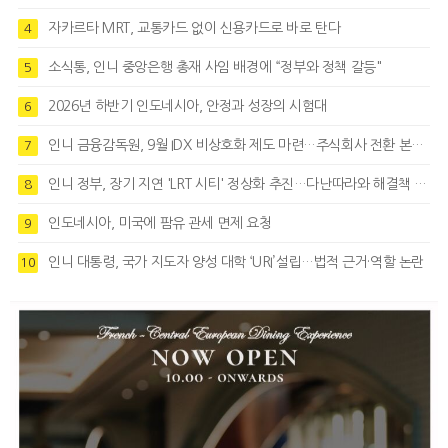
자카르타 MRT, 교통카드 없이 신용카드로 바로 탄다
4
소식통, 인니 중앙은행 총재 사임 배경에 “정부와 정책 갈등"
5
2026년 하반기 인도네시아, 안정과 성장의 시험대
6
인니 금융감독원, 9월 IDX 비상호화 제도 마련…주식회사 전환 본격화
7
인니 정부, 장기 지연 'LRT 시티' 정상화 추진…다난따라와 해결책 모색
8
인도네시아, 미국에 팜유 관세 면제 요청
9
인니 대통령, 국가 지도자 양성 대학 ‘URI’설립…법적 근거·역할 논란
10