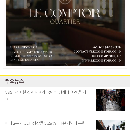
주요뉴스
CSIS "견조한 경제지표가 국민의 경제적 어려움 가
려"
인니 2분기 GDP 성장률 5.29%…1분기보다 둔화