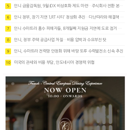
인니 금융감독원, 9월 IDX 비상호화 제도 마련…주식회사 전환 본격화
5
인니 정부, 장기 지연 'LRT 시티' 정상화 추진…다난따라와 해결책 모색
6
인니 수마트라 홍수 피해자들, 8개월째 지원금 지연에 도로 점거 시위
7
인니, 정부 주택 공급사업 차질…비용 압박과 수요부진 탓
8
인니, 수마트라 전력망 안정화 위해 바땅 또루 수력발전소 신속 추진
9
미국의 관세와 비용 부담, 인도네시아 경쟁력 위협
10