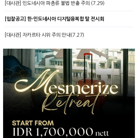
[대사관] 인도네시아 파충류 불법 반출 주의 (7.29)
[입찰공고] 한-인도네시아 디지털융복합 탈 전시회
[대사관] 자카르타 시위 주의 안내(7.27)