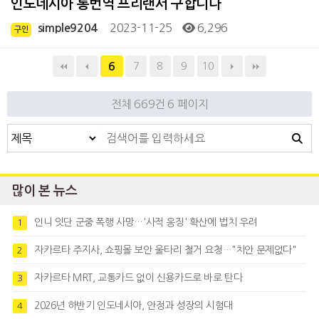
인도네시아 통번역 프리랜서 구합니다
2023-11-25
6,296
simple9204
구인
7
8
9
10
6
전체 669건
6 페이지
많이 본 뉴스
인니 잇단 군중 폭행 사망…'사적 응징' 확산에 법치 우려
1
자카르타 주지사, 쇼핑몰 보안 울타리 철거 요청…"치안 문제없다"
2
자카르타 MRT, 교통카드 없이 신용카드로 바로 탄다
3
2026년 하반기 인도네시아, 안정과 성장의 시험대
4