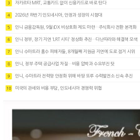
자카르타 MRT, 교통카드 없이 신용카드로 바로 탄다
3
2026년 하반기 인도네시아, 안정과 성장의 시험대
4
인니 금융감독원, 9월 IDX 비상호화 제도 마련…주식회사 전환 본격화
5
인니 정부, 장기 지연 'LRT 시티' 정상화 추진…다난따라와 해결책 모색
6
인니 수마트라 홍수 피해자들, 8개월째 지원금 지연에 도로 점거 시위
7
인니, 정부 주택 공급사업 차질…비용 압박과 수요부진 탓
8
인니, 수마트라 전력망 안정화 위해 바땅 또루 수력발전소 신속 추진
9
미국의 관세와 비용 부담, 인도네시아 경쟁력 위협
10