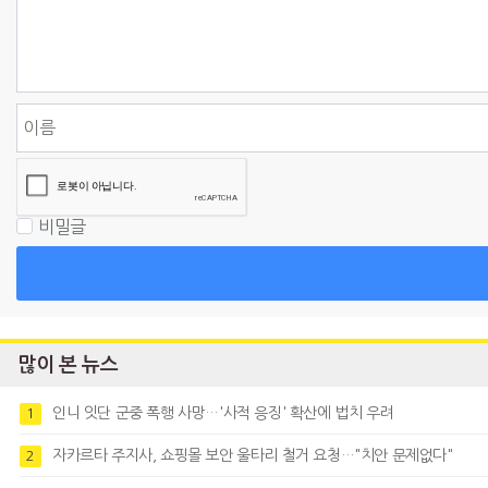
비밀글
많이 본 뉴스
인니 잇단 군중 폭행 사망…'사적 응징' 확산에 법치 우려
1
자카르타 주지사, 쇼핑몰 보안 울타리 철거 요청…"치안 문제없다"
2