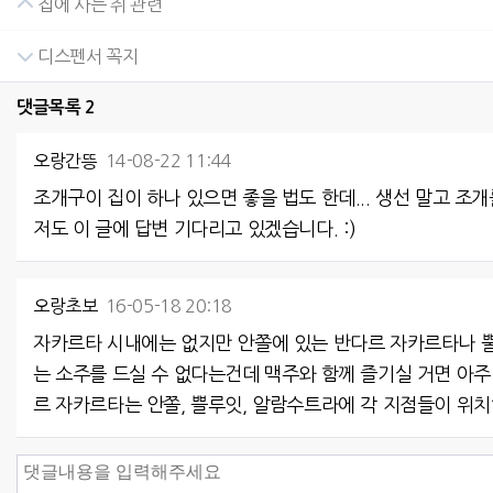
집에 사는 쥐 관련
디스펜서 꼭지
댓글목록
2
오랑간뜽
14-08-22 11:44
조개구이 집이 하나 있으면 좋을 법도 한데... 생선 말고 조개
저도 이 글에 답변 기다리고 있겠습니다. :)
오랑초보
16-05-18 20:18
자카르타 시내에는 없지만 안쫄에 있는 반다르 자카르타나 뿔
는 소주를 드실 수 없다는건데 맥주와 함께 즐기실 거면 아주 
르 자카르타는 안쫄, 쁠루잇, 알람수트라에 각 지점들이 위