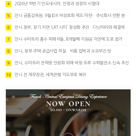
2026년 하반기 인도네시아, 안정과 성장의 시험대
4
인니 금융감독원, 9월 IDX 비상호화 제도 마련…주식회사 전환 본격화
5
인니 정부, 장기 지연 'LRT 시티' 정상화 추진…다난따라와 해결책 모색
6
인니 수마트라 홍수 피해자들, 8개월째 지원금 지연에 도로 점거 시위
7
인니, 정부 주택 공급사업 차질…비용 압박과 수요부진 탓
8
인니, 수마트라 전력망 안정화 위해 바땅 또루 수력발전소 신속 추진
9
인니 전 재무장관, 세계은행 지도부로 복귀
10