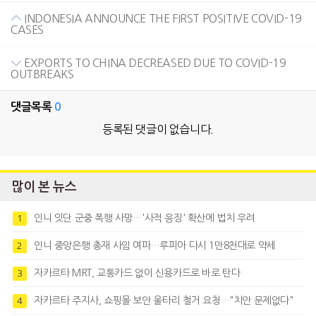
INDONESIA ANNOUNCE THE FIRST POSITIVE COVID-19
CASES
EXPORTS TO CHINA DECREASED DUE TO COVID-19
OUTBREAKS
댓글목록
0
등록된 댓글이 없습니다.
많이 본 뉴스
인니 잇단 군중 폭행 사망…'사적 응징' 확산에 법치 우려
1
인니 중앙은행 총재 사임 여파…루피아 다시 1만8천대로 약세
2
자카르타 MRT, 교통카드 없이 신용카드로 바로 탄다
3
자카르타 주지사, 쇼핑몰 보안 울타리 철거 요청…"치안 문제없다"
4