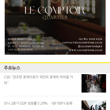
주요뉴스
CSIS "견조한 경제지표가 국민의 경제적 어려움 가
려"
인니 2분기 GDP 성장률 5.29%…1분기보다 둔화