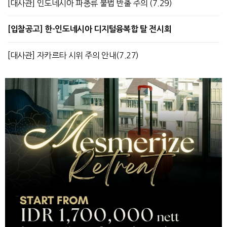
[대사관] 인도네시아 파충류 불법 반출 주의 (7.29)
[입찰공고] 한-인도네시아 디지털융복합 탈 전시회
[대사관] 자카르타 시위 주의 안내(7.27)