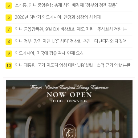
소식통, 인니 중앙은행 총재 사임 배경에 “정부와 정책 갈등"
5
2026년 하반기 인도네시아, 안정과 성장의 시험대
6
인니 금융감독원, 9월 IDX 비상호화 제도 마련…주식회사 전환 본격화
7
인니 정부, 장기 지연 'LRT 시티' 정상화 추진…다난따라와 해결책 모색
8
인도네시아, 미국에 팜유 관세 면제 요청
9
인니 대통령, 국가 지도자 양성 대학 ‘URI’설립…법적 근거·역할 논란
10