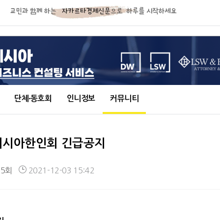
단체∙동호회
인니정보
커뮤니티
네시아한인회 긴급공지
65회
2021-12-03 15:42