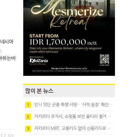
도네시아
.
야하는바
많이 본 뉴스
인니 잇단 군중 폭행 사망…'사적 응징' 확산에 법치 우려
1
자카르타 주지사, 쇼핑몰 보안 울타리 철거 요청…"치안 문제없다"
2
자카르타 MRT, 교통카드 없이 신용카드로 바로 탄다
3
.12.10