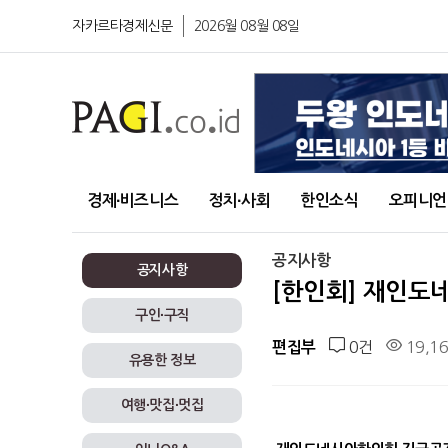
자카르타경제신문
2026월 08월 08일
경제∙비즈니스
정치∙사회
한인소식
오피니언
공지사항
공지사항
[한인회] 재인도
구인∙구직
0건
19,1
편집부
유용한 정보
여행∙맛집∙멋집