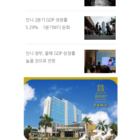
인니 2분기 GDP 성장률
5.29%…1분기보다 둔화
인니 정부, 올해 GDP 성장률
높을 것으로 전망