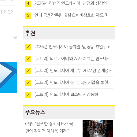
2026년 하반기 인도네시아, 안정과 성장의 시험대
4
.12.02
인니 금융감독원, 9월 IDX 비상호화 제도 마련…주식회사 전환 본격화
5
추천
2026년 인도네시아 공휴일 및 공동 휴일(cuti bersama)
✓
[코트라] 의료데이터와 AI가 이끄는 인도네시아 디지털 헬스케어 시장 트렌드
✓
[코트라] 인도네시아 재무부 2027년 경제성장 전망 및 목표 발표
✓
[코트라] 인도네시아 정부, 국영기업을 통한 석탄·팜유·합금철 수출 중앙집중화 추진
✓
[코트라] 인도네시아 립스틱 시장동향
✓
주요뉴스
CSIS "견조한 경제지표가 국
민의 경제적 어려움 가려"