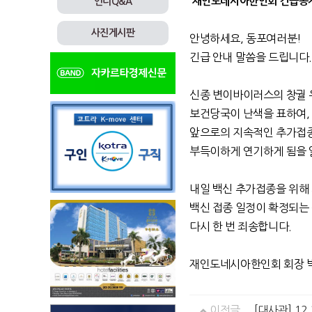
재인도네시아한인회 긴급공
인니Q&A
사진게시판
안녕하세요, 동포여러분!
긴급 안내 말씀을 드립니다
신종 변이바이러스의 창궐 
보건당국이 난색을 표하여,
앞으로의 지속적인 추가접
부득이하게 연기하게 됨을 
내일 백신 추가접종을 위해
백신 접종 일정이 확정되는
다시 한 번 죄송합니다.
재인도네시아한인회 회장 
이전글
[대사관] 12