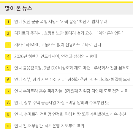
많이 본 뉴스
인니 잇단 군중 폭행 사망…'사적 응징' 확산에 법치 우려
1
자카르타 주지사, 쇼핑몰 보안 울타리 철거 요청…"치안 문제없다"
2
자카르타 MRT, 교통카드 없이 신용카드로 바로 탄다
3
2026년 하반기 인도네시아, 안정과 성장의 시험대
4
인니 금융감독원, 9월 IDX 비상호화 제도 마련…주식회사 전환 본격화
5
인니 정부, 장기 지연 'LRT 시티' 정상화 추진…다난따라와 해결책 모색
6
인니 수마트라 홍수 피해자들, 8개월째 지원금 지연에 도로 점거 시위
7
인니, 정부 주택 공급사업 차질…비용 압박과 수요부진 탓
8
인니, 수마트라 전력망 안정화 위해 바땅 또루 수력발전소 신속 추진
9
인니 전 재무장관, 세계은행 지도부로 복귀
10