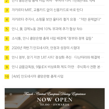
인니 중앙은행 총재 사임 여파…루피아 다시 1만8천대로 약세
2
자카르타 MRT, 교통카드 없이 신용카드로 바로 탄다
3
자카르타 주지사, 쇼핑몰 보안 울타리 철거 요청…"치안 문제없다"
4
인니, 美 강제노동 관세 10% 부과에 추가 협상 착수
5
소식통, 인니 중앙은행 총재 사임 배경에 “정부와 정책 갈등"
6
2026년 하반기 인도네시아, 안정과 성장의 시험대
7
인니 정부, 장기 지연 'LRT 시티' 정상화 추진…다난따라와 해결책 모색
8
인니 금융감독원, 9월 IDX 비상호화 제도 마련…주식회사 전환 본격화
9
[속보] 인도네시아 중앙은행 총재 사임
10