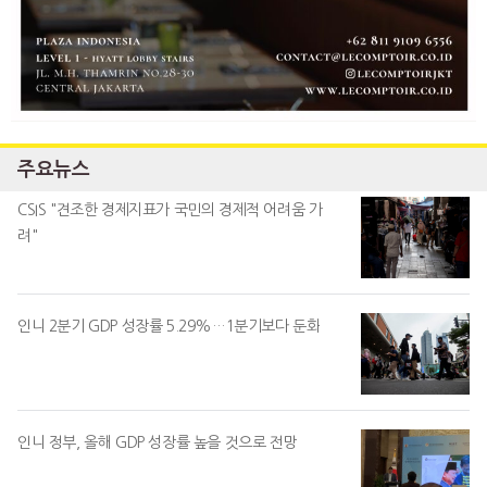
주요뉴스
CSIS "견조한 경제지표가 국민의 경제적 어려움 가
려"
인니 2분기 GDP 성장률 5.29%…1분기보다 둔화
인니 정부, 올해 GDP 성장률 높을 것으로 전망