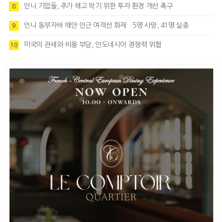
인니 기업들, 추가 해고 막기 위한 투자 환경 개선 촉구
8
인니 동부자바 해안 인근 여객선 화재…5명 사망, 41명 실종
9
미국의 관세와 비용 부담, 인도네시아 경쟁력 위협
10