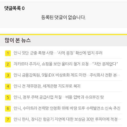
댓글목록
0
등록된 댓글이 없습니다.
많이 본 뉴스
인니 잇단 군중 폭행 사망…'사적 응징' 확산에 법치 우려
1
자카르타 주지사, 쇼핑몰 보안 울타리 철거 요청…"치안 문제없다"
2
인니 금융감독원, 9월 IDX 비상호화 제도 마련…주식회사 전환 본격화
3
인니 전 재무장관, 세계은행 지도부로 복귀
4
인니, 정부 주택 공급사업 차질…비용 압박과 수요부진 탓
5
인니, 수마트라 전력망 안정화 위해 바땅 또루 수력발전소 신속 추진
6
인니 판사, 장시간 항공기 지연에 대한 보상금 30만 루피아에 적정성 제기
7