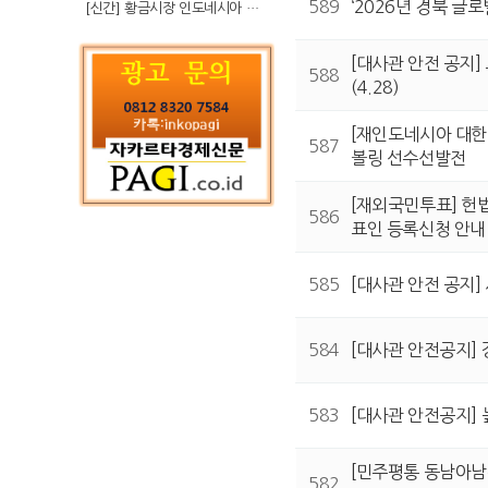
589
‘2026년 경북 글
[신간] 황금시장 인도네시아 슈퍼리치의 성공 수업
[대사관 안전 공지] 
588
(4.28)
[재인도네시아 대한체
587
볼링 선수선발전
[재외국민투표] 헌
586
표인 등록신청 안내
585
[대사관 안전 공지] 
584
[대사관 안전공지] 
583
[대사관 안전공지] 
[민주평통 동남아남부
582