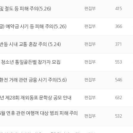
및 절도 등 피해 주의(5.26)
편집부
415
) 예약금 사기 등 피해 주의(5.26)
편집부
366
반둥 시내 교통 혼잡 주의 (5.24)
편집부
371
년 청소년 통일골든벨 참가자 모집
편집부
553
환전 거래 관련 금융 사기 주의(5.6)
편집부
546
6년 제28회 재외동포 문학상 공모 안내
편집부
632
5월 연휴 관련 여행객 대상 범죄 피해 주의
편집부
532