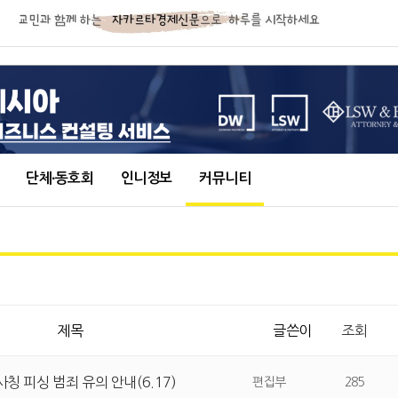
단체∙동호회
인니정보
커뮤니티
제목
글쓴이
조회
칭 피싱 범죄 유의 안내(6.17)
편집부
285