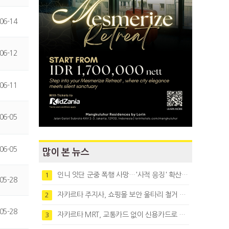
06-14
06-12
06-11
06-05
06-05
많이 본 뉴스
인니 잇단 군중 폭행 사망…'사적 응징' 확산에 법치 우려
1
05-28
자카르타 주지사, 쇼핑몰 보안 울타리 철거 요청…"치안 문제없다"
2
05-28
자카르타 MRT, 교통카드 없이 신용카드로 바로 탄다
3