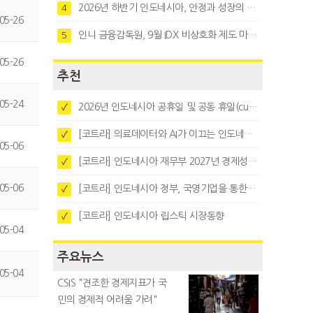
2026년 하반기 인도네시아, 안정과 성장의 시험대
4
05-26
인니 금융감독원, 9월 IDX 비상호화 제도 마련…주식회사 전환 본격화
5
05-26
추천
05-24
2026년 인도네시아 공휴일 및 공동 휴일(cuti bersama)
✓
[코트라] 의료데이터와 AI가 이끄는 인도네시아 디지털 헬스케어 시장 트렌드
✓
05-06
[코트라] 인도네시아 재무부 2027년 경제성장 전망 및 목표 발표
✓
05-06
[코트라] 인도네시아 정부, 국영기업을 통한 석탄·팜유·합금철 수출 중앙집중화 추진
✓
[코트라] 인도네시아 립스틱 시장동향
✓
05-04
주요뉴스
05-04
CSIS "견조한 경제지표가 국
민의 경제적 어려움 가려"