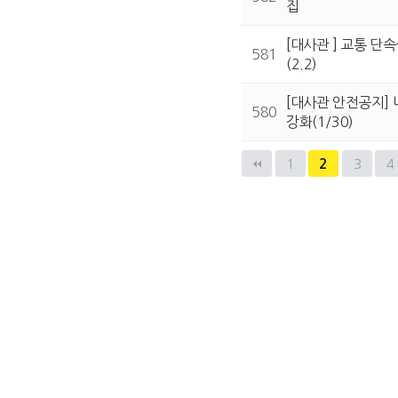
집
[대사관 ] 교통 단
581
(2.2)
[대사관 안전공지] 
580
강화(1/30)
다음
맨끝
1
2
3
4