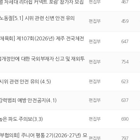
로벌 차세대 리더쉽 커넥트 포럼’ 참가자 모집
편집부
467
노동절[5.1] 시위 관련 신변 안전 유의
편집부
459
육회] 제107회(2026년) 제주 전국체전
편집부
647
법개정안에 대한 국외부재자 신고 및 재외투
편집부
754
시위 관련 안전 유의 (4.5)
편집부
623
강력범죄 예방 안전공지(4.1)
편집부
637
높은 파도 주의보(3.3)
편집부
690
협의회] 주니어 평통 2기(2026-27년) 모
편집부
797