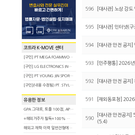
596
[대사관] 노상 강도 
595
[대사관] 인터넷(구글
594
[대사관 안전 공지] 
코트라 K-MOVE 센터
[구인] PT MEGA FOAMWORKS INDONESIA
593
[민주평통] 2026
[구인] LG ELECTRONICS INDONESIA
[구인] PT YOUNG JIN SPORT INDONESIA
592
[대사관 안전 공지] 
[구인](내용 수정됨) PT. STYLE KOREAN INDONESIA (스타일 코리안 인도네시아)
591
[재외동포청] 202
유용한 정보
GPA 그대로, 토플 100점, AP 막막 — 원인은 하나입니다
[대사관 안전공지] 
590
⭐해외거주자 필독⭐100% 온라인 마지막 한국어교원 2급 추가모집 (~8/2)
(5.4)
해외고 재학 이력 일반전형에서 분명한 입시 강점 살리는 전략