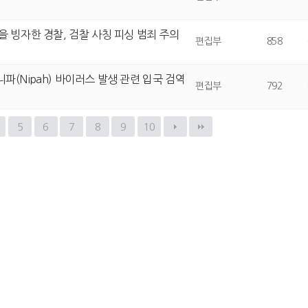
속을 빙자한 경찰, 검찰 사칭 피싱 범죄 주의
편집부
858
니파(Nipah) 바이러스 발생 관련 입국 검역
편집부
792
5
6
7
8
9
10