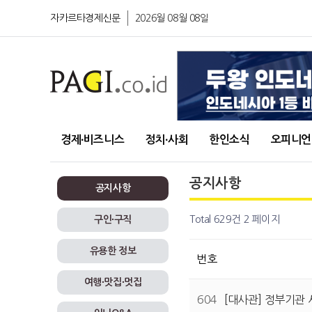
자카르타경제신문
2026월 08월 08일
경제∙비즈니스
정치∙사회
한인소식
오피니언
공지사항
공지사항
Total 629건
2 페이지
구인∙구직
유용한 정보
번호
여행∙맛집∙멋집
604
[대사관] 정부기관 사