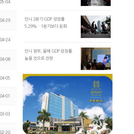
05-04
인니 2분기 GDP 성장률
04-29
5.29%…1분기보다 둔화
04-24
인니 정부, 올해 GDP 성장률
높을 것으로 전망
04-08
04-05
04-01
03-03
02-20