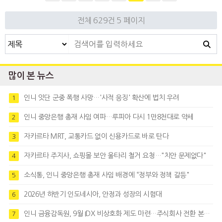
전체 629건
5 페이지
많이 본 뉴스
인니 잇단 군중 폭행 사망…'사적 응징' 확산에 법치 우려
1
인니 중앙은행 총재 사임 여파…루피아 다시 1만8천대로 약세
2
자카르타 MRT, 교통카드 없이 신용카드로 바로 탄다
3
자카르타 주지사, 쇼핑몰 보안 울타리 철거 요청…"치안 문제없다"
4
소식통, 인니 중앙은행 총재 사임 배경에 “정부와 정책 갈등"
5
2026년 하반기 인도네시아, 안정과 성장의 시험대
6
인니 금융감독원, 9월 IDX 비상호화 제도 마련…주식회사 전환 본격화
7