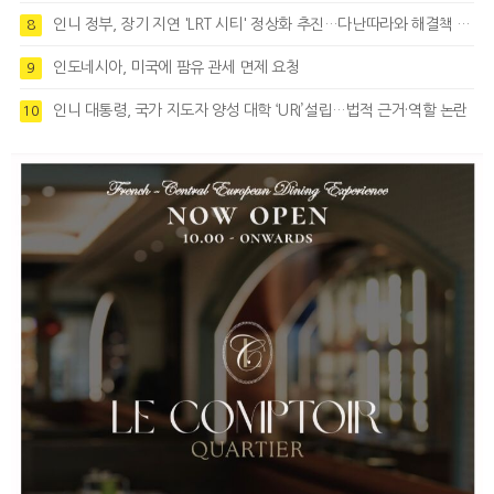
인니 정부, 장기 지연 'LRT 시티' 정상화 추진…다난따라와 해결책 모색
8
인도네시아, 미국에 팜유 관세 면제 요청
9
인니 대통령, 국가 지도자 양성 대학 ‘URI’설립…법적 근거·역할 논란
10