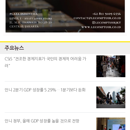
주요뉴스
CSIS "견조한 경제지표가 국민의 경제적 어려움 가
려"
인니 2분기 GDP 성장률 5.29%…1분기보다 둔화
인니 정부, 올해 GDP 성장률 높을 것으로 전망