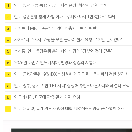
인니 잇단 군중 폭행 사망…'사적 응징' 확산에 법치 우려
1
인니 중앙은행 총재 사임 여파…루피아 다시 1만8천대로 약세
2
자카르타 MRT, 교통카드 없이 신용카드로 바로 탄다
3
자카르타 주지사, 쇼핑몰 보안 울타리 철거 요청…"치안 문제없다"
4
소식통, 인니 중앙은행 총재 사임 배경에 “정부와 정책 갈등"
5
2026년 하반기 인도네시아, 안정과 성장의 시험대
6
인니 금융감독원, 9월 IDX 비상호화 제도 마련…주식회사 전환 본격화
7
인니 정부, 장기 지연 'LRT 시티' 정상화 추진…다난따라와 해결책 모색
8
인도네시아, 미국에 팜유 관세 면제 요청
9
인니 대통령, 국가 지도자 양성 대학 ‘URI’설립…법적 근거·역할 논란
10