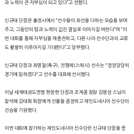
과 노력이 큰 자부심이 되고 있다
”
고 전했다
.
신규태 단장은 출정사에서
“
선수들이 최선을 다하는 모습을 보여
주고
,
그동안의 땀과 노력이 값진 결실로 이어지길 바란다
”
며
“
이
번 대회를 통해 자부심을 재충전하고
,
다른 나라 선수단과의 교류
도 활발히 이루어지길 기대한다
”
고 당부했다
.
신규태 단장과 최영철
(
축구
),
전형례
(
스쿼시
)
선수는
"
정정당당히
경기에 임하겠다
"
고 선수를 대표해 선서했다
.
이날 세계태권도연맹 한창헌 단장과 조계종 청암 김영성 스님이
참석해 김태화 회장에게 선물을 증정하고 재인도네시아 선수단의
건승을 기원했다
.
이번 대회에 참가하는 재인도네시아 선수단은 신규태 단장을 중