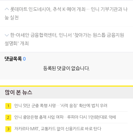
롯데마트 인도네시아, 추석 K-페어 개최… 인니 기부기관과 나
눔 실천
한-아세안 금융협력센터, 인니서 '찾아가는 원스톱 금융지원
설명회' 개최
댓글목록
0
등록된 댓글이 없습니다.
많이 본 뉴스
인니 잇단 군중 폭행 사망…'사적 응징' 확산에 법치 우려
1
인니 중앙은행 총재 사임 여파…루피아 다시 1만8천대로 약세
2
자카르타 MRT, 교통카드 없이 신용카드로 바로 탄다
3