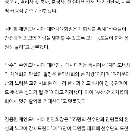
정보고
,
격려사 및 축사
,
출정사
,
선수대표 선서
,
단기전달식
,
시루
떡 커팅식 순으로 진행됐다
.
김태화 재인도네시아 대한체육회장은 개회사를 통해
“
선수들이
안전하게 최고의 기량을 발휘할 수 있도록 모든 동포들이 함께 응
원해 달라
”
고 당부했다
.
박수덕 주인도네시아 대한민국 대사대리는 축사에서
“
재인도네시
아 체육회의 단합과 열정은 한인사회의 큰 자랑
”
이라며
“
여러분의
땀과 노력은 교민 사회뿐 아니라 한국과 인도네시아 양국 관계에
도 뜻깊은 성과가 될 것
”
이라고 격려했다
.
이어
“
부산 전국체육대
회에서 멋진 활약을 기대한다
”
고 덧붙였다
.
김종헌 재인도네시아 한인회장은
“55
명의 선수단과 임원들의 헌
신과 노고에 감사드린다
”
며
“3
만여 교민을 대표해 선수단의 도전