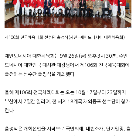
제106회 전국체육대회 선수단 출정식(사진=재인도네시아 대한체육회)
재인도네시아 대한체육회는
9
월
26
일
(
금
)
오후
3
시
30
분
,
주인
도네시아 대한민국 대사관 대강당에서 제
106
회 전국체육대회에
출전하는 선수단 출정식을 개최했다
.
올해 제
106
회 전국체육대회는 오는
10
월
17
일부터
23
일까지
부산에서
7
일간 열리며
,
전 세계
18
개국 재외동포 선수단이 참가
한다
.
출정식은 개회선언을 시작으로 국민의례
,
내빈소개
,
단기입장
,
출