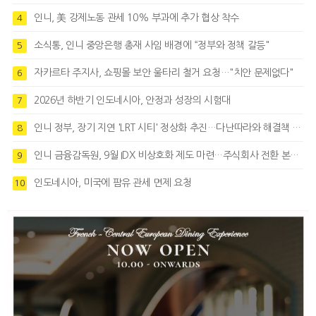
인니, 美 강제노동 관세 10% 부과에 추가 협상 착수
4
소식통, 인니 중앙은행 총재 사임 배경에 “정부와 정책 갈등"
5
자카르타 주지사, 쇼핑몰 보안 울타리 철거 요청…"치안 문제없다"
6
2026년 하반기 인도네시아, 안정과 성장의 시험대
7
인니 정부, 장기 지연 'LRT 시티' 정상화 추진…다난따라와 해결책 모색
8
인니 금융감독원, 9월 IDX 비상호화 제도 마련…주식회사 전환 본격화
9
인도네시아, 미국에 팜유 관세 면제 요청
10