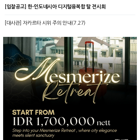
[입찰공고] 한-인도네시아 디지털융복합 탈 전시회
[대사관] 자카르타 시위 주의 안내(7.27)