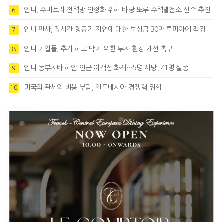
인니, 수마트라 전력망 안정화 위해 바땅 또루 수력발전소 신속 추진
6
인니 판사, 장시간 항공기 지연에 대한 보상금 30만 루피아에 적정성 제기
7
인니 기업들, 추가 해고 막기 위한 투자 환경 개선 촉구
8
인니 동부자바 해안 인근 여객선 화재…5명 사망, 41명 실종
9
미국의 관세와 비용 부담, 인도네시아 경쟁력 위협
10