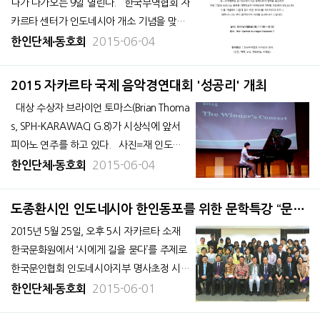
나가 다가오는 9일 열린다. 한국무역협회 자
카르타 센터가 인도네시아 개소 기념을 맞아
한-인니 경제협력 세미나를 개최한다. 세미나
2015-06-04
한인단체∙동호회
는 내주 화요일인 6월 9일 오전 11시 30분,
리츠 칼튼 꾸닝안 Ballroom2 에서 열릴 예정
2015 자카르타 국제 음악경연대회 '성공리' 개최
이다. 한국무역협회는 한-인도네시아간 경
대상 수상자 브라이언 토마스(Brian Thoma
제
s, SPH-KARAWACI G.8)가 시상식에 앞서
피아노 연주를 하고 있다. 사진=재 인도네
시아 음악협회 `2015년 자카르타 국제 음
2015-06-04
한인단체∙동호회
악 경연대회’의 시상식이 지난달 30일 한국국
제학교(JIKS) 나래홀에서
도종환시인 인도네시아 한인동포를 위한 문학특강 “문학
은 우리에게 무엇을 주는가”
2015년 5월 25일, 오후 5시 자카르타 소재
한국문화원에서 ‘시에게 길을 묻다’를 주제로
한국문인협회 인도네시아지부 명사초정 시
낭송 및 문학 강연회가 열렸다. 이 자리에는
2015-06-01
한인단체∙동호회
동포 200명과 신기엽 한인회장 등 초청 인사