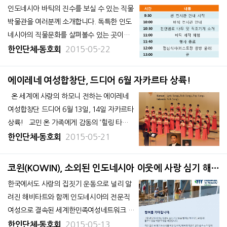
채롭고 멋진 공연이 펼쳐질 예정이다. &nb
인도네시아 바틱의 진수를 보실 수 있는 직물
박물관을 여러분께 소개합니다. 독특한 인도
네시아의 직물문화를 살펴볼수 있는 곳이라
서 타지에서 오신 손님과 함께 방문하셔도 좋
2015-05-22
한인단체∙동호회
습니다. 10여종 이상의 천연 염료로 쓰이는
꽃과 나무를 만날 수 있습니다. 천연 염료로
에이레네 여성합창단, 드디어 6월 자카르타 상륙!
어떤 나무들과 꽃들이 사용되는지 궁금하지
온 세계에 사랑의 하모니 전하는 에이레네
않으세요? 일시: 2015년 6월
여성합창단 드디어 6월 13일, 14일 자카르타
상륙! 교민 온 가족에게 감동의 ‘힐링 타임’
무료공연 한국에서는 요즘 <K팝스타>를
2015-05-21
한인단체∙동호회
비롯해 <복면가왕> 등 음악 방송프로그램이
꾸준한
코윈(KOWIN), 소외된 인도네시아 이웃에 사랑 심기 해비
타트(Habitat) 사랑의 집짓기 "봉사 앞장서다"
한국에서도 사랑의 집짓기 운동으로 널리 알
려진 해비타트와 함께 인도네시아의 전문직
여성으로 결속된 세계한민족여성네트워크 코
윈(KOWIN), 인도네시아 지부(회장 박현순)
2015-05-13
한인단체∙동호회