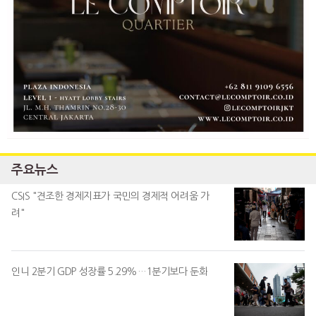
주요뉴스
CSIS "견조한 경제지표가 국민의 경제적 어려움 가
려"
인니 2분기 GDP 성장률 5.29%…1분기보다 둔화