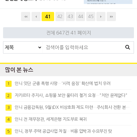
가 2015년 사업 중 하나인 지역사회 나눔 프
로젝트 일환으로 어렵고 소외된 이웃의 집짓
42
43
44
45
41
기 운동에 힘을 보탠다. 해비타트 집짓기 운
동은 집 짓는 기초공사부터, 벽 만들기 공사
전체 647건
41 페이지
많이 본 뉴스
인니 잇단 군중 폭행 사망…'사적 응징' 확산에 법치 우려
1
자카르타 주지사, 쇼핑몰 보안 울타리 철거 요청…"치안 문제없다"
2
인니 금융감독원, 9월 IDX 비상호화 제도 마련…주식회사 전환 본격화
3
인니 전 재무장관, 세계은행 지도부로 복귀
4
인니, 정부 주택 공급사업 차질…비용 압박과 수요부진 탓
5