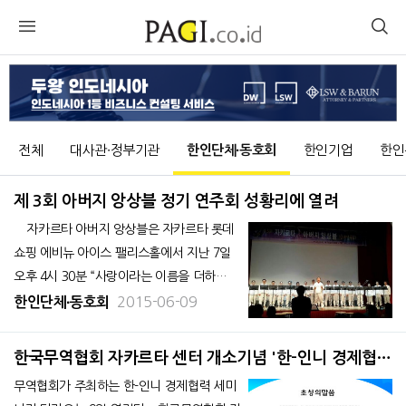
전체
대사관∙정부기관
한인단체∙동호회
한인기업
한인
제 3회 아버지 앙상블 정기 연주회 성황리에 열려
자카르타 아버지 앙상블은 자카르타 롯데
쇼핑 에비뉴 아이스 팰리스홀에서 지난 7일
오후 4시 30분 “사랑이라는 이름을 더하
여…”라는 주제로 세 번째 정기연주회를 성황
2015-06-09
한인단체∙동호회
리에 개최했다. 인도네시아에 거주하는 아
버지들로 구성된 합창된 ‘자카르
한국무역협회 자카르타 센터 개소기념 '한-인니 경제협력
세미나' 열려
무역협회가 주최하는 한-인니 경제협력 세미