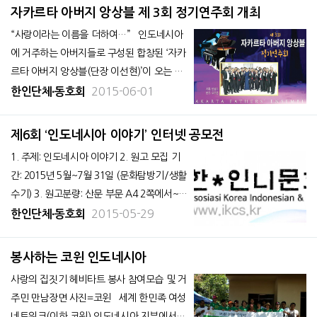
들이 참여한 가운데 열렸다. 이번 행사는 재
자카르타 아버지 앙상블 제 3회 정기연주회 개최
외동포문화재단과 아침을 여는 신문 ‘자카르
“사랑이라는 이름을 더하여…” 인도네시아
타경제신문&rs
에 거주하는 아버지들로 구성된 합창된 ‘자카
르타 아버지 앙상블(단장 이선현)’이 오는 6
월 7일 롯데쇼핑에비뉴 4층 아이스팰리스에
2015-06-01
한인단체∙동호회
서 제3회 정기연주회를 개최한다. 자카르타
아버지 앙상블 주최로 열리는 이번 연주회는
제6회 ‘인도네시아 이야기’ 인터넷 공모전
올해로 3번째를
1. 주제: 인도네시아 이야기 2. 원고 모집 기
간: 2015년 5월~7월 31일 (문화탐방기/생활
수기) 3. 원고분량: 산문 부문 A4 2쪽에서~5
쪽 / 시 부문 2편 4. 대상: 학생(만14세 이상
2015-05-29
한인단체∙동호회
의 중고등학생), 일반인(성인) 5. 보내는 곳:
l
ovekoin@hotmail.com
/
milkway76@ha
봉사하는 코윈 인도네시아
nmail.net
사랑의 집짓기 헤비타트 봉사 참여모습 및 거
주민 만남장면 사진=코윈 세계 한민족 여성
네트워크(이하 코윈) 인도네시아 지부에서는