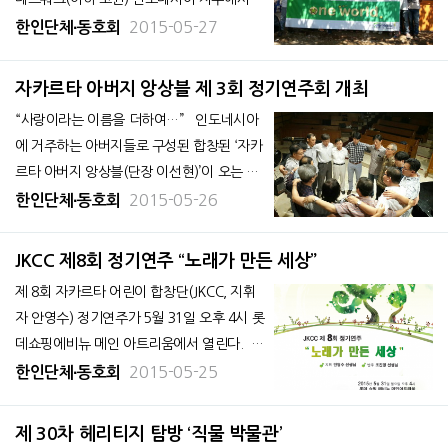
사랑의 집 짓기 운동 “헤비타트”에 참여, 불우
2015-05-27
한인단체∙동호회
이웃을 위한 주택 1채를 마련했다. 기본공사
가 마무리 된 23일에는 코윈 회원들이 페인
자카르타 아버지 앙상블 제 3회 정기연주회 개최
트로 단장하는 작업에 참여했다. &nb
“사랑이라는 이름을 더하여…” 인도네시아
에 거주하는 아버지들로 구성된 합창된 ‘자카
르타 아버지 앙상블(단장 이선현)’이 오는 6
월 7일 롯데쇼핑에비뉴 4층 아이스팰리스에
2015-05-26
한인단체∙동호회
서 제3회 정기연주회를 개최한다. 자카르타
아버지 앙상블 주최로 열리는 이번 연주회는
JKCC 제8회 정기연주 “노래가 만든 세상”
제 8회 자카르타 어린이 합창단(JKCC, 지휘
자 안영수) 정기연주가 5월 31일 오후 4시 롯
데쇼핑에비뉴 메인 아트리움에서 열린다.
이번 정기연주는 아카펠라, 4중창&태권무,
2015-05-25
한인단체∙동호회
리코더연주, 그리고 샤먼댄스와 퓨전 음악 등
JKCC 단원들이 구슬땀을 흘려가며 준비한 다
제 30차 헤리티지 탐방 ‘직물 박물관’