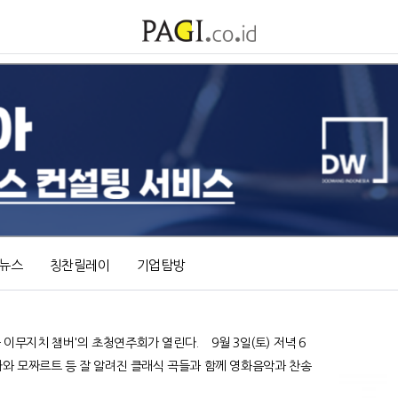
뉴스
칭찬릴레이
기업탐방
버'의 초청연주회가 열린다. 9월 3일(토) 저녁 6
하와 모짜르트 등 잘 알려진 클래식 곡들과 함께 영화음악과 찬송