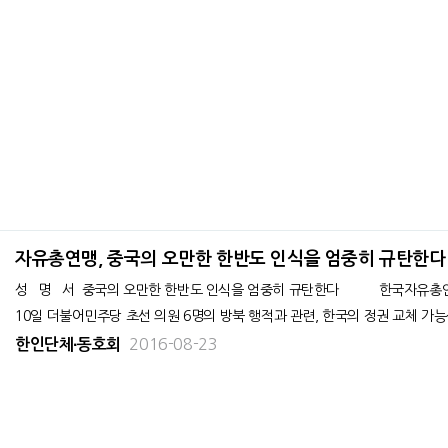
자유총연맹, 중국의 오만한 한반도 인식을 엄중히 규탄한다
성 명 서 중국의 오만한 한반도 인식을 엄중히 규탄한다 한국자유총연맹(중앙회장 김경재)은 중국공산당 기관지 <인민일보>가 8월
10일 더불어민주당 초선 의원 6명의 방북 행적과 관련, 한국의 정권 교체 가
2016-08-23
한인단체∙동호회