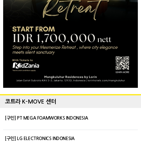
코트라 K-MOVE 센터
[구인] PT MEGA FOAMWORKS INDONESIA
[구인] LG ELECTRONICS INDONESIA