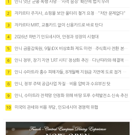
인니 잇단 군중 폭행 사망…'사적 응징' 확산에 법치 우려
1
자카르타 주지사, 쇼핑몰 보안 울타리 철거 요청…"치안 문제없다"
2
자카르타 MRT, 교통카드 없이 신용카드로 바로 탄다
3
2026년 하반기 인도네시아, 안정과 성장의 시험대
4
인니 금융감독원, 9월 IDX 비상호화 제도 마련…주식회사 전환 본격화
5
인니 정부, 장기 지연 'LRT 시티' 정상화 추진…다난따라와 해결책 모색
6
인니 수마트라 홍수 피해자들, 8개월째 지원금 지연에 도로 점거 시위
7
인니, 정부 주택 공급사업 차질…비용 압박과 수요부진 탓
8
인니, 수마트라 전력망 안정화 위해 바땅 또루 수력발전소 신속 추진
9
미국의 관세와 비용 부담, 인도네시아 경쟁력 위협
10