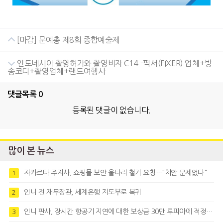
[마감] 문예총 제8회 종합예술제
인도네시아 촬영허가와 촬영비자 C14 -픽서(FIXER) 업체+방
송코디+촬영업체+랜드여행사
댓글목록
0
등록된 댓글이 없습니다.
많이 본 뉴스
자카르타 주지사, 쇼핑몰 보안 울타리 철거 요청…"치안 문제없다"
1
인니 전 재무장관, 세계은행 지도부로 복귀
2
인니 판사, 장시간 항공기 지연에 대한 보상금 30만 루피아에 적정성 제기
3