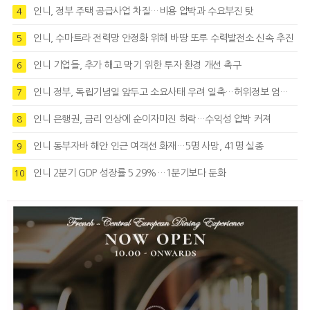
인니, 정부 주택 공급사업 차질…비용 압박과 수요부진 탓
4
인니, 수마트라 전력망 안정화 위해 바땅 또루 수력발전소 신속 추진
5
인니 기업들, 추가 해고 막기 위한 투자 환경 개선 촉구
6
인니 정부, 독립기념일 앞두고 소요사태 우려 일축…허위정보 엄정대응
7
인니 은행권, 금리 인상에 순이자마진 하락…수익성 압박 커져
8
인니 동부자바 해안 인근 여객선 화재…5명 사망, 41명 실종
9
인니 2분기 GDP 성장률 5.29%…1분기보다 둔화
10