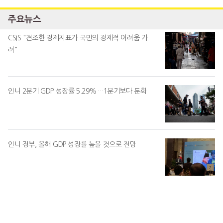
주요뉴스
CSIS "견조한 경제지표가 국민의 경제적 어려움 가
려"
인니 2분기 GDP 성장률 5.29%…1분기보다 둔화
인니 정부, 올해 GDP 성장률 높을 것으로 전망