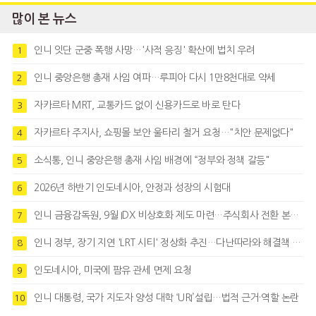
많이 본 뉴스
인니 잇단 군중 폭행 사망…'사적 응징' 확산에 법치 우려
1
인니 중앙은행 총재 사임 여파…루피아 다시 1만8천대로 약세
2
자카르타 MRT, 교통카드 없이 신용카드로 바로 탄다
3
자카르타 주지사, 쇼핑몰 보안 울타리 철거 요청…"치안 문제없다"
4
소식통, 인니 중앙은행 총재 사임 배경에 “정부와 정책 갈등"
5
2026년 하반기 인도네시아, 안정과 성장의 시험대
6
인니 금융감독원, 9월 IDX 비상호화 제도 마련…주식회사 전환 본격화
7
인니 정부, 장기 지연 'LRT 시티' 정상화 추진…다난따라와 해결책 모색
8
인도네시아, 미국에 팜유 관세 면제 요청
9
인니 대통령, 국가 지도자 양성 대학 ‘URI’설립…법적 근거·역할 논란
10