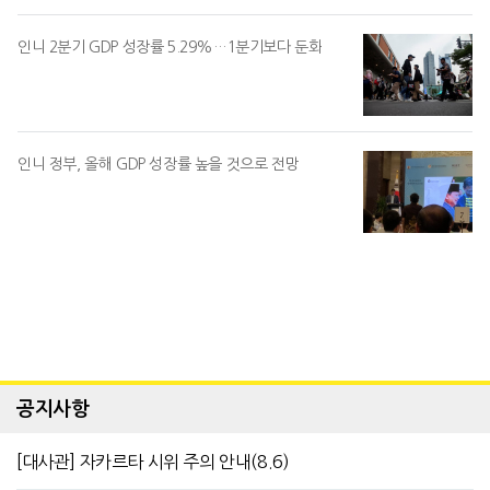
인니 2분기 GDP 성장률 5.29%…1분기보다 둔화
인니 정부, 올해 GDP 성장률 높을 것으로 전망
공지사항
[대사관] 자카르타 시위 주의 안내(8.6)