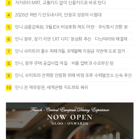
자카르타 MRT, 교통카드 없이 신용카드로 바로 탄다
3
2026년 하반기 인도네시아, 안정과 성장의 시험대
4
인니 금융감독원, 9월 IDX 비상호화 제도 마련…주식회사 전환 본격화
5
인니 정부, 장기 지연 'LRT 시티' 정상화 추진…다난따라와 해결책 모색
6
인니 수마트라 홍수 피해자들, 8개월째 지원금 지연에 도로 점거 시위
7
인니, 정부 주택 공급사업 차질…비용 압박과 수요부진 탓
8
인니, 수마트라 전력망 안정화 위해 바땅 또루 수력발전소 신속 추진
9
인니 전 재무장관, 세계은행 지도부로 복귀
10