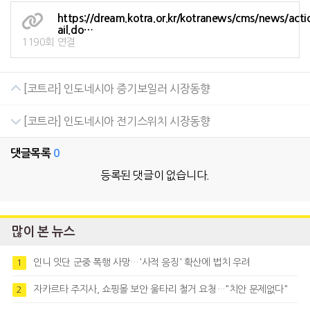
https://dream.kotra.or.kr/kotranews/cms/news/act
ail.do…
1190회 연결
[코트라] 인도네시아 증기보일러 시장동향
[코트라] 인도네시아 전기스위치 시장동향
댓글목록
0
등록된 댓글이 없습니다.
많이 본 뉴스
인니 잇단 군중 폭행 사망…'사적 응징' 확산에 법치 우려
1
자카르타 주지사, 쇼핑몰 보안 울타리 철거 요청…"치안 문제없다"
2