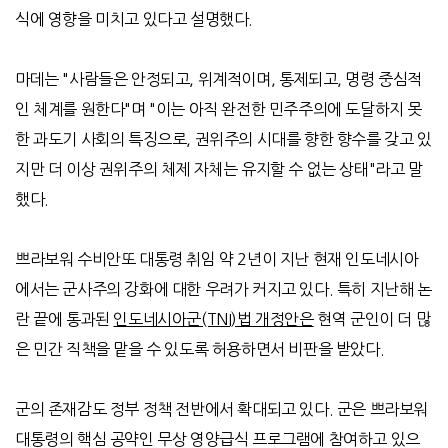
식에 영향을 미치고 있다고 설명했다
.
마데는
"
사람들은 안정되고
,
위계적이며
,
통제되고
,
명령 중심적
인 체계를 원한다
"
며
"
이는 아직 완전한 민주주의에 도달하지 못
한 과도기 사회의 특징으로
,
권위주의 시대를 향한 향수를 갖고 있
지만 더 이상 권위주의 체제 자체는 유지할 수 없는 상태
"
라고 말
했다
.
쁘라보워 수비안또 대통령 취임 약
2
년이 지난 현재 인도네시아
에서는 군사주의 강화에 대한 우려가 커지고 있다
.
특히 지난해 논
란 끝에 통과된
인도네시아군(TNI)법 개정안은
현역 군인이 더 많
은 민간 직책을 맡을 수 있도록 허용하면서 비판을 받았다
.
군의 존재감도 정부 정책 전반에서 확대되고 있다
.
군은 쁘라보워
대통령의 핵심 공약인 무상 영양급식 프로그램에 참여하고 있으