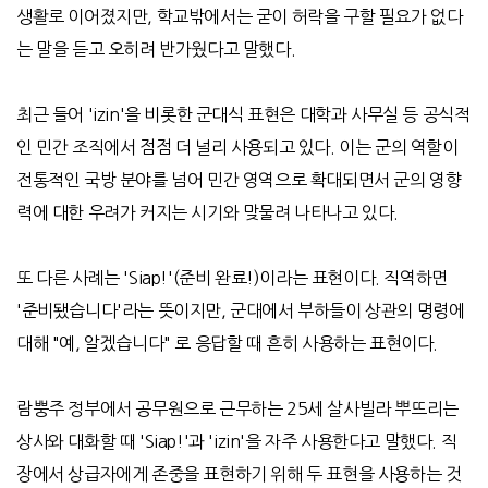
생활로 이어졌지만
,
학교밖에서는 굳이 허락을 구할 필요가 없다
는 말을 듣고 오히려 반가웠다고 말했다
.
최근 들어
'izin'
을 비롯한 군대식 표현은 대학과 사무실 등 공식적
인 민간 조직에서 점점 더 널리 사용되고 있다
.
이는 군의 역할이
전통적인 국방 분야를 넘어 민간 영역으로 확대되면서 군의 영향
력에 대한 우려가 커지는 시기와 맞물려 나타나고 있다
.
또 다른 사례는
'Siap!'(
준비 완료
!)
이라는 표현이다
.
직역하면
'
준비됐습니다
'
라는 뜻이지만
,
군대에서 부하들이 상관의 명령에
대해
"
예
,
알겠습니다
"
로 응답할 때 흔히 사용하는 표현이다
.
람뿡주 정부에서 공무원으로 근무하는
25
세 살사빌라 뿌뜨리는
상사와 대화할 때
'Siap!'
과
'izin'
을 자주 사용한다고 말했다
.
직
장에서 상급자에게 존중을 표현하기 위해 두 표현을 사용하는 것