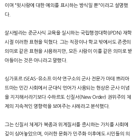
이며
"
윗사람에 대한 예의를 표시하는 방식일 뿐
"
이라고 설명했
다
.
살사빌라는 준군사식 교육을 실시하는 국립행정대학
(IPDN)
재학
시절 이러한 표현을 익혔다
.
그는 직장이나 학교 밖에서도 존중의
의미로 같은 표현을 사용하지만
,
모든 사람이 이를 같은 의미로 받
아들이는 것은 아니라고 말했다
.
싱가포르
ISEAS-
유소프 이샥 연구소의 군사 전문가 마데 쁘리아
뜨마는 민간 사회에서 군대식 언어가 사용되는 현상은 군사 이념
을 지지해서라기보다 수하르또 신질서
(New Order)
권위주의 체
제의 지속적인 영향력을 보여주는 사례라고 분석했다
.
그는 신질서 체제가 복종과 위계질서를 중시하는 가치를 사회에
깊이 심어놓았으며
,
이러한 문화가 민주화 이후에도 시민들의 의