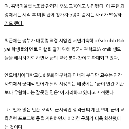
며
,
홍백마을협동조합 관리자 후보 교육에도 투입됐다
.
이 훈련 과
정에서는 시작 후 며칠 만에 참가자
5
명이 숨지는 사고가 발생하
기도 했다
.
최근에는 정부가 대통령 역점 사업인 서민기숙학교
(Sekolah Rak
ya)
학생들의 멘토 역할을 맡기 위해 육군사관학교
(Akmil)
생도
들을 배치하기로 하면서 군의 교육 분야 참여도 확대되고 있다
.
인도네시아대학교
(UI)
문화연구학과 마네께 부디만 교수는 민간
사회에서 군대식 언어가 널리 사용되는 배경에는
"
군이 민간 기관
보다 우월하다는 잘못된 믿음
"
이 자리하고 있다고 지적했다
.
그로인해 많은 민간 조직도 군사적인 성격을 띠게 됐으며
,
군이 교
육훈련 프로그램 등을 지원하면서 이러한 문화가 더욱 확산됐다
는 것이다
.