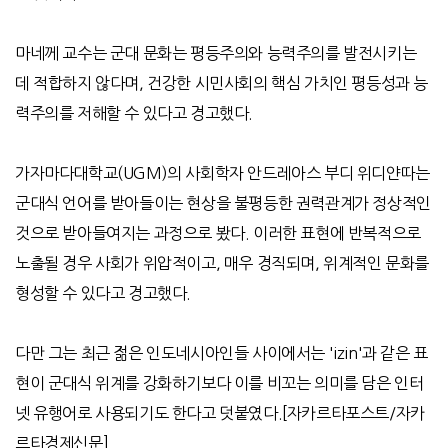
마네께 교수는 군대 문화는 평등주의와 능력주의를 발전시키는
데 적합하지 않다며
,
건강한 시민사회의 핵심 가치인 평등성과 능
력주의를 저해할 수 있다고 경고했다
.
가자마다대학교
(UGM)
의 사회학자 안드레아스 부디 위디얀따는
군대식 언어를 받아들이는 현상을 불평등한 권력관계가 정상적인
것으로 받아들여지는 과정으로 봤다
.
이러한 표현에 반복적으로
노출될 경우 사회가 위압적이고
,
매우 경직되며
,
위계적인 문화를
형성할 수 있다고 경고했다
.
다만 그는 최근 젊은 인도네시아인들 사이에서는
'izin'
과 같은 표
현이 군대식 위계를 강화하기보다 이를 비꼬는 의미를 담은 인터
넷 유행어로 사용되기도 한다고 덧붙였다
.[
자카르타포스트
/
자카
르타경제신문
]