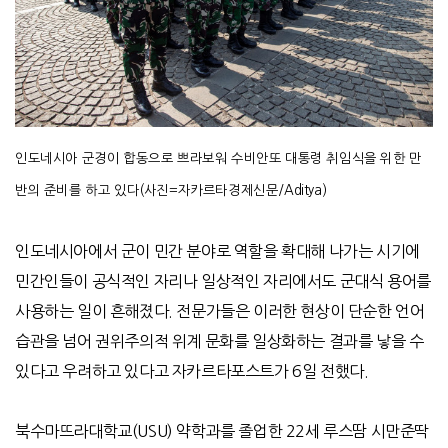
인도네시아 군경이 합동으로 쁘라보워 수비안또 대통령 취임식을 위한 만
반의 준비를 하고 있다(사진=자카르타경제신문/Aditya)
인도네시아에서 군이 민간 분야로 역할을 확대해 나가는 시기에
민간인들이 공식적인 자리나 일상적인 자리에서도 군대식 용어를
사용하는 일이 흔해졌다
.
전문가들은 이러한 현상이 단순한 언어
습관을 넘어 권위주의적 위계 문화를 일상화하는 결과를 낳을 수
있다고 우려하고 있다고 자카르타포스트가
6
일 전했다
.
북수마뜨라대학교
(USU)
약학과를 졸업한
22
세 루스땀 시만준딱