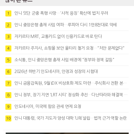
많이 본 뉴스
인니 잇단 군중 폭행 사망…'사적 응징' 확산에 법치 우려
1
인니 중앙은행 총재 사임 여파…루피아 다시 1만8천대로 약세
2
자카르타 MRT, 교통카드 없이 신용카드로 바로 탄다
3
자카르타 주지사, 쇼핑몰 보안 울타리 철거 요청…"치안 문제없다"
4
소식통, 인니 중앙은행 총재 사임 배경에 “정부와 정책 갈등"
5
2026년 하반기 인도네시아, 안정과 성장의 시험대
6
인니 금융감독원, 9월 IDX 비상호화 제도 마련…주식회사 전환 본격화
7
인니 정부, 장기 지연 'LRT 시티' 정상화 추진…다난따라와 해결책 모색
8
인도네시아, 미국에 팜유 관세 면제 요청
9
인니 대통령, 국가 지도자 양성 대학 ‘URI’설립…법적 근거·역할 논란
10