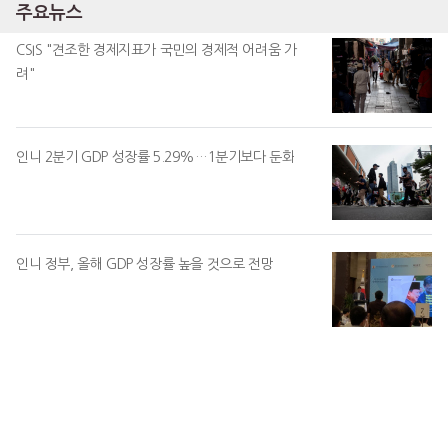
주요뉴스
CSIS "견조한 경제지표가 국민의 경제적 어려움 가
려"
인니 2분기 GDP 성장률 5.29%…1분기보다 둔화
인니 정부, 올해 GDP 성장률 높을 것으로 전망