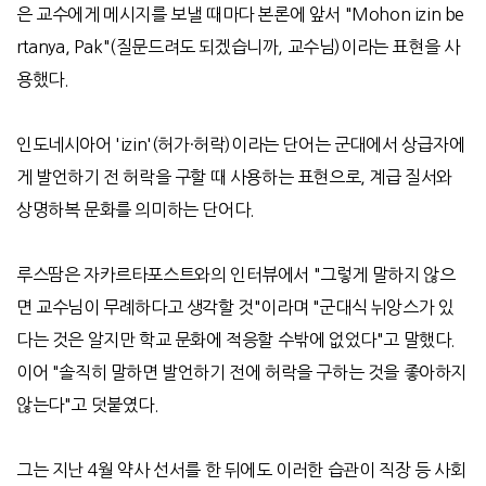
은 교수에게 메시지를 보낼 때마다 본론에 앞서
"Mohon izin be
rtanya, Pak"(
질문드려도 되겠습니까
,
교수님
)
이라는 표현을 사
용했다
.
인도네시아어
'izin'(
허가
·
허락
)
이라는 단어는 군대에서 상급자에
게 발언하기 전 허락을 구할 때 사용하는 표현으로
,
계급 질서와
상명하복 문화를 의미하는 단어다
.
루스땀은 자카르타포스트와의 인터뷰에서
"
그렇게 말하지 않으
면 교수님이 무례하다고 생각할 것
"
이라며
"
군대식 뉘앙스가 있
다는 것은 알지만 학교 문화에 적응할 수밖에 없었다
"
고 말했다
.
이어
"
솔직히 말하면 발언하기 전에 허락을 구하는 것을 좋아하지
않는다
"
고 덧붙였다
.
그는 지난
4
월 약사 선서를 한 뒤에도 이러한 습관이 직장 등 사회