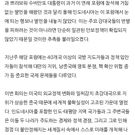
과 쁘라보워 수비안또 대통령이 과거 이 연례 포럼에 참석해 거침
없는 발언을 해왔던 것과 달리 올해 인도네시아는 이 포럼에서 눈
에 띄는 행보나 발언을 내놓지 않았다
.
이는 주요 강대국들의 반발
을 피하려는 것이 아니라면 단순히 일관된 안보정책이 확립되지
않았기 때문일 것이란 추측을 불러일으켰다
.
지난주 해당 포럼에는
40
개국 이상의 국방 지도자들과 정책 입안
자들이 참석해 대만의 지위
,
남중국해 영토 분쟁
,
핵 확산 위협 증
가 등 중요한 국제 문제들을 다루었다
.
이번 회의는 미국의 외교정책 변화와 일찌감치 초강대국으로 지
위가 상승한 중국 때문에 세계적 불확실성이 고조된 가운데 열렸
다
.
인도네시아를 포함한 인도
-
태평양 지역 국가들과 그 주변국들
은 이들 두 나라가 주도하는 경제와 정책 경쟁
,
그리고 그로 인해
점점 더 불안정해지는 세계질서 속에서 스스로 미래를 개척해 나