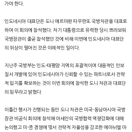
가야 한다
.
인도네시아 대표단은 도니 에르마완 따우판또 국방차관을 대표로
하여 이 회의에 참석했다
.
차기 대통령으로 유력한 당시 쁘라보워
국방장관이 줄곧 참석했던 것에 비해 이번에 인도네시아 대표단
의 위상이 떨어진 것은 이례적인 일이다
.
지난주 국방부는 인도
-
태평양 지역의 포괄적이며 대응적인 안보
질서 개발에 있어 인도네시아가 신뢰할 수 있는 파트너로서 전략
적 입지를 확보하는 것이 이번 회의에 참석한 도니 차관과 대표단
의 임무라고 밝혔다
.
이틀간 행사가 진행되는 동안 도니 차관은 미국
-
동남아시아 국방
장관 비공식 회의에 참석해 아세안의 국방협력 역량강화에 대해
논의했고 미
-
중 경쟁에 맞서 전략적 자율성을 강조한 에마뉘엘 마