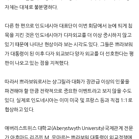
자체는 대체로 불분명하다
.
다른 한 편으로 인도네시아 대표단이 이번 회담에서 눈에 띄게 침
묵을 지킨 것은 인도네시아가 다자외교를 더 이상 중시하지 않고
있기 때문에 나타난 현상이라 보는 시각도 있다
.
그들은 쁘라보워
가 대통령이 된 이후 다자 외교보다 양자 외교를 더 선호한다는 평
판이 나오고 있는 점을 지적했다
.
따라서 쁘라보워로서는 샹그릴라 대화가 장관급 이상의 인물을
파견해야 할 만큼 전략적으로 중요한 이벤트라고 보지 않을 수도
있다
.
실제로 인도네시아는 이미 미국 및 프랑스 등과 직접
1:1
로
협상하고 있다
.
애버리스트위스 대학교
(Aberystwyth University)
국제관계 전문
가 아흐마드 리즈끼
M.
우마르는 쁘라보워 대통령이 외교정책에