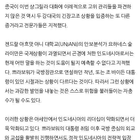
중국이 이번 샹그릴라 대화에 이례적으로 고위 관리들을 파견하
지 않은 것 역시 두 강대국의 긴장고조 상황을 입증하는 또 다른
증거라고 전문가들은 지적했다
.
젠드랄 아흐맛 야니 대학교
(UNJANI)
의 안보분석가 요하네스 술
라이만은 국제상황이 과열되면서 곤경에 처한 인도네시아로서는
현재 어떤 말을 하는 것이 도움이 될지 예측할 수 없다고 지적했
다
.
쁘라보워가 국방장관으로 연설하던 작년
,
또는 조 바이든 대통
령이 있던 시절과는 상황이 다르다는 것이다
.
따라서 그런 상황에
서는 과감한 발언을 내놓는 것은 스스로 위험을 불러들이는 자충
수가 될 수도 있다
.
이러한 상황은 아세안에서 인도네시아의 리더십이 약화되면서 더
욱 악화되고 있다
.
쁘라보워의 대통령 취임 이후 국방 중심의 외교
와 교섭을 활발히 진행하면서도 정작 인도네시아의 전략적 입장