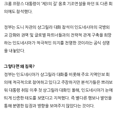
크롱 프랑스 대통령이
‘
제
3
의 길
’
옹호 기조연설을 하던 또 다른 회
의에도 참석했다
.
정부는 도니 차관의 샹그릴라 대화 참석이 인도네시아의 국방외
교 강화와 권역 및 글로벌 파트너들과의 전략적 관계 구축을 희망
하는 인도네시아가 적극적인 의지를 천명한 것이라는 공식 성명
을 내놓았다
.
그렇다면 왜 침묵
?
정부는 인도네시아가 샹그릴라 대화를 비롯해 주요 지역안보 회
의에 적극적으로 참여하고 있다고 주장하지만 분석가들은 쁘라보
워 대통령 취임 이후 첫 샹그릴라 대화인 올해
,
인도네시아가 눈에
띄게 신중한 태도를 보였다고 지적했다
.
즉 별다른 행보나 발언을
통해 분명한 입장과 방향을 보여주지 않았다는 것이다
.