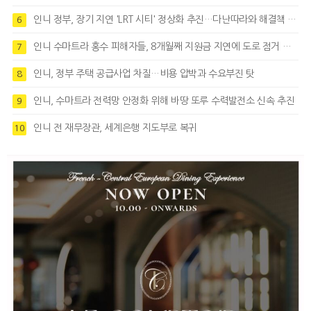
인니 정부, 장기 지연 'LRT 시티' 정상화 추진…다난따라와 해결책 모색
6
인니 수마트라 홍수 피해자들, 8개월째 지원금 지연에 도로 점거 시위
7
인니, 정부 주택 공급사업 차질…비용 압박과 수요부진 탓
8
인니, 수마트라 전력망 안정화 위해 바땅 또루 수력발전소 신속 추진
9
인니 전 재무장관, 세계은행 지도부로 복귀
10