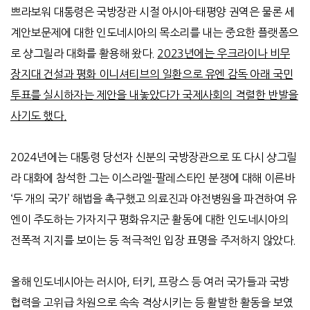
쁘라보워 대통령은 국방장관 시절 아시아
-
태평양 권역은 물론 세
계안보문제에 대한 인도네시아의 목소리를 내는 중요한 플랫폼으
로 샹그릴라 대화를 활용해 왔다
.
2023
년에는 우크라이나 비무
장지대 건설과 평화 이니셔티브의 일환으로 유엔 감독 아래 국민
투표를 실시하자는 제안을 내놓았다가 국제사회의 격렬한 반발을
사기도 했다
.
2024
년에는 대통령 당선자 신분의 국방장관으로 또 다시 샹그릴
라 대화에 참석한 그는 이스라엘
-
팔레스타인 분쟁에 대해 이른바
‘
두 개의 국가
’
해법을 촉구했고 의료진과 야전병원을 파견하여 유
엔이 주도하는 가자지구 평화유지군 활동에 대한 인도네시아의
전폭적 지지를 보이는 등 적극적인 입장 표명을 주저하지 않았다
.
올해 인도네시아는 러시아, 터키, 프랑스 등 여러 국가들과 국방
협력을 고위급 차원으로 속속 격상시키는 등 활발한 활동을 보였