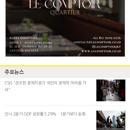
주요뉴스
CSIS "견조한 경제지표가 국민의 경제적 어려움 가
려"
인니 2분기 GDP 성장률 5.29%…1분기보다 둔화