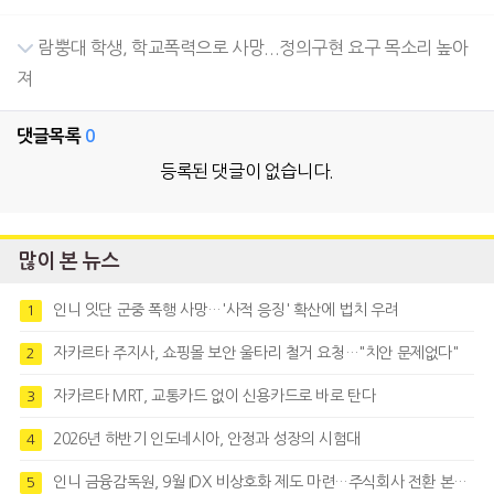
람뿡대 학생, 학교폭력으로 사망...정의구현 요구 목소리 높아
져
댓글목록
0
등록된 댓글이 없습니다.
많이 본 뉴스
인니 잇단 군중 폭행 사망…'사적 응징' 확산에 법치 우려
1
자카르타 주지사, 쇼핑몰 보안 울타리 철거 요청…"치안 문제없다"
2
자카르타 MRT, 교통카드 없이 신용카드로 바로 탄다
3
2026년 하반기 인도네시아, 안정과 성장의 시험대
4
인니 금융감독원, 9월 IDX 비상호화 제도 마련…주식회사 전환 본격화
5