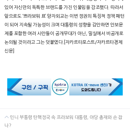
있어 자신만의 독특한 브랜드를 가진 인물임을 강조했다
.
따라서
앞으로도
‘
쁘라보워 표
’
양자외교는 이번 정권의 특징적 정책 패턴
이 되어 지속될 가능성이 크며 대통령의 성향을 감안하면 안보문
제를 포함한 여러 사안들이 공개무대가 아닌
,
밀실에서 비공개로
논의될 것이라고 그는 덧붙였다
.[
자카르타포스트
/
자카르타경제
신문
]
인니 부통령 탄핵정국 속 프라보워 대통령, 야당 총재와 손 잡
나?