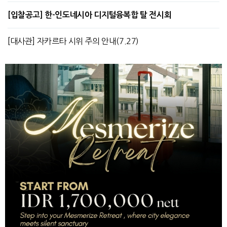
[입찰공고] 한-인도네시아 디지털융복합 탈 전시회
[대사관] 자카르타 시위 주의 안내(7.27)