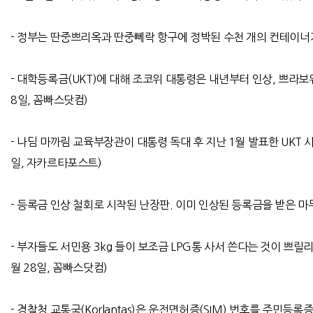
-
정부는 딴중쁘리옥과 딴중뻬락 항구에 정박된 수천 개의 컨테이너가
-
대학등록금
(UKT)
에 대해 조코위 대통령은 내년부터 인상
,
쁘라보워
8
일
,
꼼빠스닷컴
)
-
나딤 마까림 교육부장관이 대통령 독대 후 지난
1
월 발표한
UKT
시
일
,
자카르타포스트
)
-
등록금 인상 철회로 시작된 난장판
.
이미 인상된 등록금을 받은 마
-
부자들도 서민용
3kg
들이 보조금
LPG
통 사서 쓴다는 것이 쁘릴
월
28
일
,
꼼빠스닷컴
)
-
경찰청 교통국(Korlantas)은 운전면허증(SIM) 번호를 주민등록증