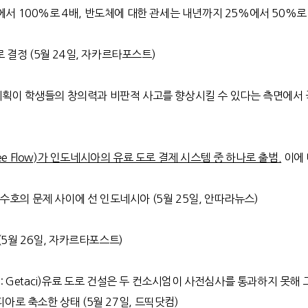
 100%로 4배, 반도체에 대한 관세는 내년까지 25%에서 50%로 두
로 결정
(5
월
24
일
,
자카르타포스트
)
계획이 학생들의 창의력과 비판적 사고를 향상시킬 수 있다는 측면에서 
ree Flow)가 인도네시아의 유료 도로 결제 시스템 중 하나로 출범.
이에 
 수호의 문제 사이에 선 인도네시아
(5
월
25
일
,
안따라뉴스
)
(5
월
26
일
,
자카르타포스트
)
 Getaci)
유료 도로 건설은 두 컨소시엄이 사전심사를 통과하지 못해 
피아로 축소한 상태
(5
월
27
일
,
드띡닷컴
)