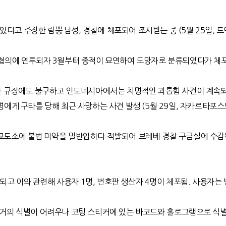
있다고 주장한 람뿡 남성
,
경찰에 체포되어 조사받는 중
(5
월
25
일
,
드
 혐의에 연루되자
3
월부터 종적이 묘연하여 도망자로 분류되었다가 체
 규정에도 불구하고 인도네시아에서는 치명적인 괴롭힘 사건이 계속되
명에게 구타를 당해 최근 사망하는 사건 발생
(5
월
29
일
,
자카르타포스
교도소에 불법 마약을 밀반입하다 적발되어 브레베 경찰 구금실에 수감
되고 이와 관련해 사용자
1
명
,
번호판 생산자
4
명이 체포됨
.
사용자는 
 거의 식별이 어려우나 코팅 스티커에 있는 바코드와 홀로그램으로 식별 가