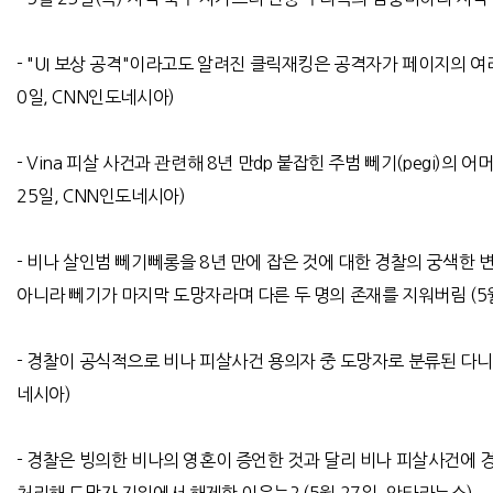
- "UI
보상 공격
"
이라고도 알려진 클릭재킹은 공격자가 페이지의 여
0
일
, CNN
인도네시아
)
- Vina
피살 사건과 관련해
8
년 만
dp
붙잡힌 주범 뻬기
(pegi)
의 어
25
일
, CNN
인도네시아
)
- 비나 살인범 뻬기뻬롱을 8년 만에 잡은 것에 대한 경찰의 궁색한
아니라 뻬기가 마지막 도망자라며 다른 두 명의 존재를 지워버림 (5월
-
경찰이 공식적으로 비나 피살사건 용의자 중 도망자로 분류된 다니
네시아
)
-
경찰은 빙의한 비나의 영혼이 증언한 것과 달리 비나 피살사건에 