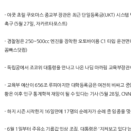
-
야쿳 쵸릴 쿠오마스 종교부 장관은 최근 단일등록금
(UKT)
시스템 
촉구
(5
월
27
일
,
자카르타포스트
)
-
경찰청은
250~500cc
엔진을 장착한 오토바이용
C1
타입 운전면
꼼빠스닷컴
)
- 독립궁에서 조코위 대통령을 만나고 나온 나딤 마까림 교육부장관이 모
-
교육부 예산이
656
조 루피아지만 대학등록금은 여전히 비싸고 
황은 이후 인구 통계학적 재앙이 될 수 있다는 기사
(5
월
28
일
, CNN
-
하지 시즌 시작한지
16
일만에
17
명의 순례자가 순례 중 임종을 
- 6
월
1
일부터 주유소 기름값 인상 조짐
.
대통령은
'
지켜보고 있다
'