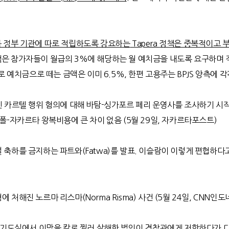
를 정부 기관에 따로 적립하도록 강요하는
Tapera
정책은 중복적이고 
책은 참가자들이 월급의
3%
에 해당하는 월 예치금을 내도록 요구하며
로 예치금으로 떼는 금액은 이미
6.5%,
한편 고용주는
BPJS
양측에 각
킨 카르텔 행위 혐의에 대해 바탐
-
싱가포르 페리 운영사를 조사하기 시
가폴
-
자카르타 왕복비용에 큰 차이 없음
(5
월
29
일
,
자카르타포스트
)
절 축하를 금지하는 파트와
(Fatwa)
를 발표
.
이슬람이 이렇게 편협하다
형에 처해진 노르마 리스마
(Norma Risma)
사건
(5
월
24
일
, CNN
인도
 기도실에서 이맘을 칼로 찔러 살해한 범인이 경찰관에게 저항하다가 