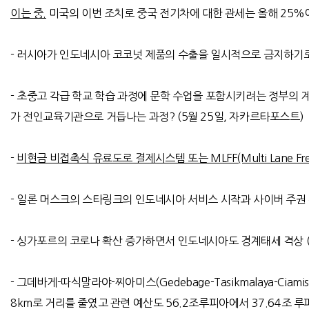
이는 중.
미국의 이번 조치로 중국 전기차에 대한 관세는 올해 25%에서
-
러시아가 인도네시아 코코넛 제품의 수출을 일시적으로 금지하기
-
초중고 각급 학교 학습 과정에 문학 수업을 포함시키려는 정부의 
가 전인교육기관으로 거듭나는 과정
? (5
월
25
일
,
자카르타포스트
)
-
비현금 비접촉식 유료도로 결제시스템 또는 MLFF(Multi Lane F
-
일론 머스크의 스타링크의 인도네시아 서비스 시작과 사이버 주권
-
싱가포르의 코로나 확산 증가하면서 인도네시아도 경계태세 격상
-
그데바게
-
따식말라야
-
찌아미스
(Gedebage-Tasikmalaya-Ciamis:
8km
로 거리를 줄였고 관련 예산도
56.2
조루피아에서
37.64
조 루