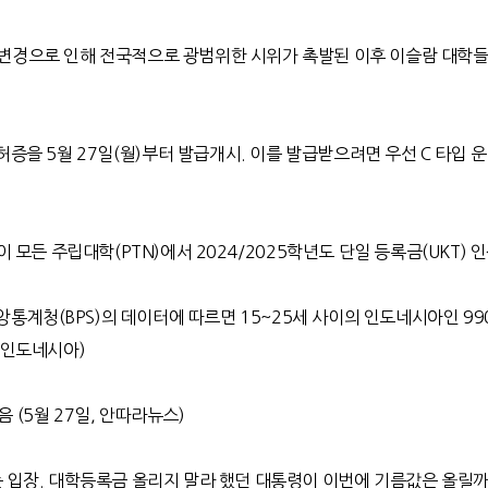
변경으로 인해 전국적으로 광범위한 시위가 촉발된 이후 이슬람 대학들
허증을
5
월
27
일
(
월
)
부터 발급개시
.
이를 발급받으려면 우선
C
타입 
든 주립대학(PTN)에서 2024/2025학년도 단일 등록금(UKT) 인상
중앙통계청
(BPS)
의 데이터에 따르면
15~25
세 사이의 인도네시아인
99
인도네시아
)
맞음
(5
월
27
일
,
안따라뉴스
)
는 입장
.
대학등록금 올리지 말라 했던 대통령이 이번에 기름값은 올릴