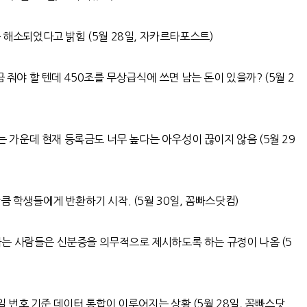
분 해소되었다고 밝힘
(5
월
28
일
,
자카르타포스트
)
 줘야 할 텐데
450
조를 무상급식에 쓰면 남는 돈이 있을까
? (5
월
2
는 가운데 현재 등록금도 너무 높다는 아우성이 끊이지 않음
(5
월
29
만큼 학생들에게 반환하기 시작
. (5
월
30
일
,
꼼빠스닷컴
)
하는 사람들은 신분증을 의무적으로 제시하도록 하는 규정이 나옴
(5
일 번호 기준 데이터 통합이 이루어지는 상황
(5
월
28
일
,
꼼빠스닷