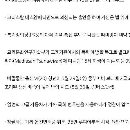
처리해 도망자 지위에서 해제한 이유는
? (5
월
27
일
,
안타라뉴스
)
-
크리스탈 메스암페타민으로 의심되는 흡연을 하며 자신은 법 위에 
-
복지정의당
(PKS)
의 아쩨 지역 총선 후보로 나왔던 따미앙이 마약
-
교육문화연구기술부가 교육기관에서의 폭력 예방을 목표로 발표한
위야
(Madrasah Tsanawiyah)
에 다니던
15
세 학생이 다른 학생
9
-
뻐깔롱안 출신
M(20)
청년이
5
월
29
일
(
수
)
중부자바 브레베
2
급 
조리된 생선 배속에 넣어 반입 시도
(5
월
29
일
,
꼼빠스닷컴
)
-
일련의 고급 자동차가 가짜 국회 번호판을 사용하다가 경찰에 압수
- 창궐하는 가짜 운전면허증 위조. 35만 루피아부터 시작. 육안으로