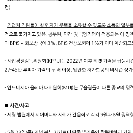
컴
)
-
기업체 직원들이 향후 자가 주택을 소유할 수 있도록 소득의 일부
적으로 불거지고 있음
.
공무원
,
민간 및 국영기업에 적용되는 이 정
미
BPJS
사회보장국에
3%, BPJS
건강보험에
1%
가 이미 차감되므
-
사업경쟁감독위원회
(KPPU)
는
2022
년 이후 티켓 가격을 급등시
27-45
만 루피아 가격의 두 배 이상
.
웬만한 저가항공의 비시즌 싱
-
인도네시아 울레마 대위원회
(MUI)
는 무슬림들이 다른 종교의 명
■
사건
/
사고
-
세랑 법원에서 시어머니와 사위가 간음죄로 각각
9
월과
8
월 징역
- 5
월
23
일
(
목
)
저녁 북부 자카르타 딴중 뿌리옥의 깜뿡바하리 지역