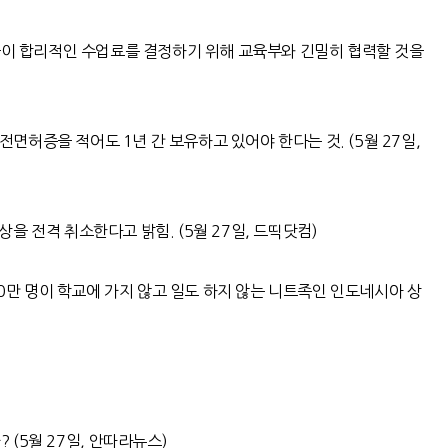
이 합리적인 수업료를 결정하기 위해 교육부와 긴밀히 협력할 것을
운전면허증을 적어도
1
년 간 보유하고 있어야 한다는 것
. (5
월
27
일
,
을 전격 취소한다고 밝힘. (5월 27일, 드띡닷컴)
0
만 명이 학교에 가지 않고 일도 하지 않는 니트족인 인도네시아 상
까
? (5
월
27
일
,
안따라뉴스
)