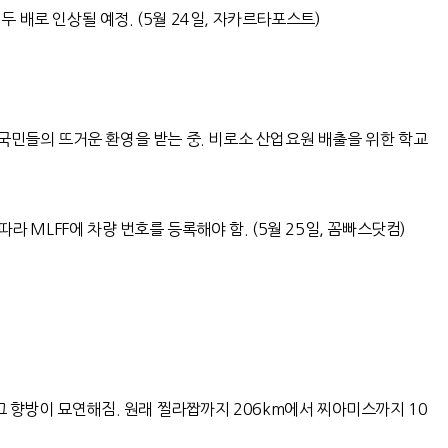
 배로 인상될 예정. (5월 24일, 자카르타포스트)
국민들의 뜨거운 환영을 받는 중
.
비로소 산업요원 배출을 위한 학교
따라 MLFF에 차량 번호를 등록해야 함. (5월 25일, 꼼빠스닷컴)
그 향방이 묘연해짐
.
원래 찔라짭까지
206km
에서 찌아미스까지
10