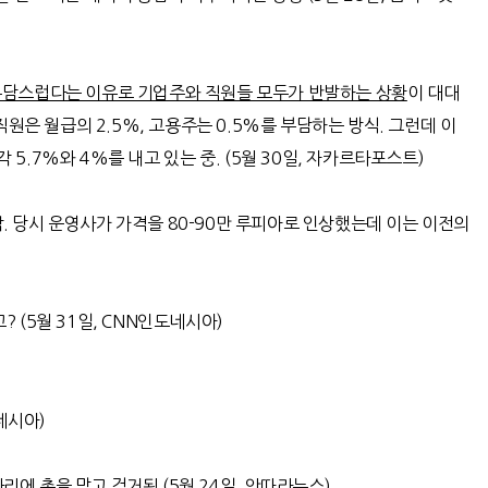
부담스럽다는 이유로 기업주와 직원들 모두가 반발하는 상황
이 대대
 직원은 월급의
2.5%,
고용주는
0.5%
를 부담하는 방식
.
그런데 이
각
5.7%
와
4%
를 내고 있는 중
. (5
월
30
일
,
자카르타포스트
)
작
.
당시 운영사가 가격을
80-90
만 루피아로 인상했는데 이는 이전의
고
? (5
월
31
일
, CNN
인도네시아
)
네시아
)
다리에 총을 맞고 검거됨
(5
월
24
일
,
안따라뉴스
)