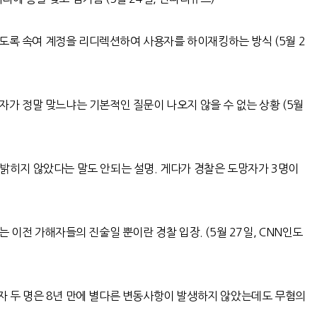
하도록 속여 계정을 리디렉션하여 사용자를 하이재킹하는 방식
(5
월
2
자가 정말 맞느냐는 기본적인 질문이 나오지 않을 수 없는 상황
(5
월
 밝히지 않았다는 말도 안되는 설명. 게다가 경찰은 도망자가 3명이
없는 이전 가해자들의 진술일 뿐이란 경찰 입장
. (5
월
27
일
, CNN
인도
자 두 명은
8
년 만에 별다른 변동사항이 발생하지 않았는데도 무혐의