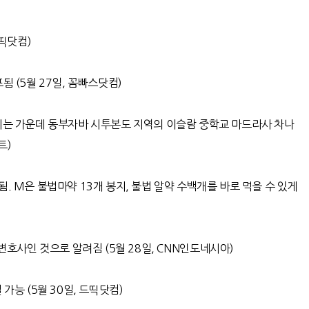
띡닷컴
)
포됨
(5
월
27
일
,
꼼빠스닷컴
)
는 가운데 동부자바 시투본도 지역의 이슬람 중학교 마드라사 차나
트
)
됨
. M
은 불법마약
13
개 봉지
,
불법 알약 수백개를 바로 먹을 수 있게
변호사인 것으로 알려짐
(5
월
28
일
, CNN
인도네시아
)
능 (5월 30일, 드띡닷컴)