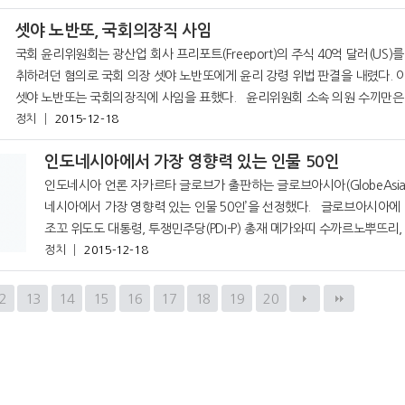
두 국방장관이
셋야 노반또, 국회의장직 사임
국회 윤리위원회는 광산업 회사 프리포트(Freeport)의 주식 40억 달러(US)를
취하려던 혐의로 국회 의장 셋야 노반또에게 윤리 강령 위법 판결을 내렸다. 
셋야 노반또는 국회의장직에 사임을 표했다. 윤리위원회 소속 의원 수끼만은
“셋야 노반또는 사직서를 제출했으며 이것은 곧 재판에서 발표될 예정”
정치
2015-12-18
인도네시아에서 가장 영향력 있는 인물 50인
인도네시아 언론 자카르타 글로브가 출판하는 글로브아시아(GlobeAsia
네시아에서 가장 영향력 있는 인물 50인’을 선정했다. 글로브아시아에 따르면
조꼬 위도도 대통령, 투쟁민주당(PDI-P) 총재 메가와띠 수까르노뿌뜨리,
유숩 깔라, 국민협의회 의장 줄끼프리 하산, 그린드라(Gerindra
정치
2015-12-18
2
13
14
15
16
17
18
19
20