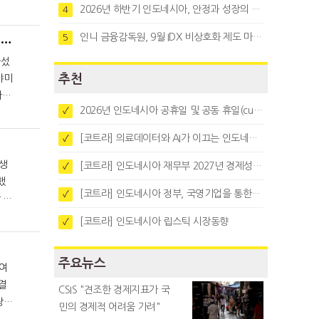
2026년 하반기 인도네시아, 안정과 성장의 시험대
로
4
인니 금융감독원, 9월 IDX 비상호화 제도 마련…주식회사 전환 본격화
5
파푸아 문제 건들지 말라는 인도네시아, “무조건 지지”하는 호주
나섰
추천
가왈
2026년 인도네시아 공휴일 및 공동 휴일(cuti bersama)
✓
며
[코트라] 의료데이터와 AI가 이끄는 인도네시아 디지털 헬스케어 시장 트렌드
✓
발생
[코트라] 인도네시아 재무부 2027년 경제성장 전망 및 목표 발표
✓
했
[코트라] 인도네시아 정부, 국영기업을 통한 석탄·팜유·합금철 수출 중앙집중화 추진
✓
[코트라] 인도네시아 립스틱 시장동향
✓
주요뉴스
하여
CSIS "견조한 경제지표가 국
민의 경제적 어려움 가려"