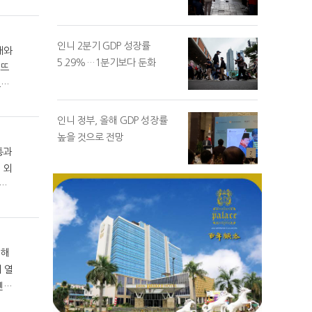
인니 2분기 GDP 성장률
매와
5.29%…1분기보다 둔화
스뜨
인니 정부, 올해 GDP 성장률
높을 것으로 전망
통과
8일
 해
겐
랴쭈