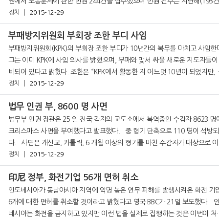
권에서 노동문제에 관한 민원 244건을 접수했으며 민원 건수는 지난해(193건
정치
2015-12-29
다 26% 늘어났다고 발표했다. 행정구역별로 가장 민원이 많았던 곳은 남
부패방지위원회 부회장 조한 부디 사임
부패방지위원회(KPK)의 부회장 조한 부디가 10년간의 복무를 마치고 사임한
그는 이미 KPK에 사임 의사를 밝혔으며, 부패와 맞서 싸울 새로운 지도자들이
비되어 있다고 밝혔다. 조한은 “KPK에서 활동한 지 어느덧 10년이 되었지만, 결
코 긴 시간이라고 생각하지 않는다. 항상 KPK에 협력하기 위해 준비하고 있을
정치
2015-12-29
이
법무 인권 부, 8600 명 사면
법무부 인권 장관은 25 일 전국 각지의 교도소에서 복역중인 수감자 8623 명
크리스마스 사면을 부여했다고 발표했다. 중 형기 단축으로 110 명이 석방되었
다. 사면은 개신교, 카톨릭, 6 개월 이상의 형기를 마친 수감자가 대상으로 이루
어졌으ㅁ, 15 일에서 ~ 2 개월의 형기가 단축되었다.
정치
2015-12-29
印尼 정부, 화전기업 56개 면허 취소
인도네시아가 동남아시아 지역에 악명 높은 연무 피해를 발생시켜온 화전 기업
6개에 대한 면허를 취소할 것이라고 밝혔다고 영국 BBC가 21일 보도했다. 인도
네시아는 화전을 금지하고 있지만 이런 법을 실제로 집행하는 것은 이번이 처