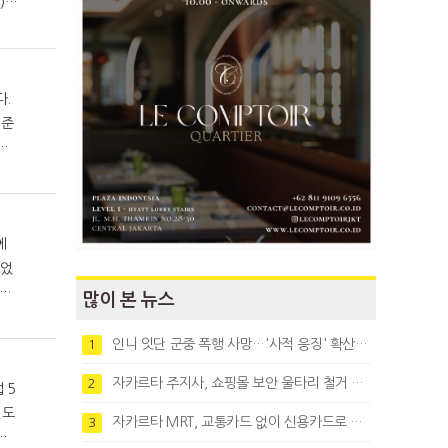
)보
다.
 준
 것
에
많이 본 뉴스
인니 잇단 군중 폭행 사망…'사적 응징' 확산에 법치 우려
1
자카르타 주지사, 쇼핑몰 보안 울타리 철거 요청…"치안 문제없다"
2
 5
자카르타 MRT, 교통카드 없이 신용카드로 바로 탄다
3
음