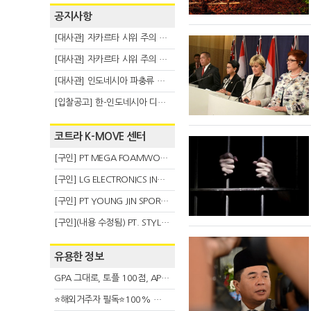
공지사항
[대사관] 자카르타 시위 주의 안내(8.6)
[대사관] 자카르타 시위 주의 안내(8.3)
[대사관] 인도네시아 파충류 불법 반출 주의 (7.29)
[입찰공고] 한-인도네시아 디지털융복합 탈 전시회
코트라 K-MOVE 센터
[구인] PT MEGA FOAMWORKS INDONESIA
[구인] LG ELECTRONICS INDONESIA
[구인] PT YOUNG JIN SPORT INDONESIA
[구인](내용 수정됨) PT. STYLE KOREAN INDONESIA (스타일 코리안 인도네시아)
유용한 정보
GPA 그대로, 토플 100점, AP 막막 — 원인은 하나입니다
⭐해외거주자 필독⭐100% 온라인 마지막 한국어교원 2급 추가모집 (~8/2)