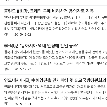
로 임명받았다. 기존 의장이 사퇴할 경우 부의장이 의장으로 승
쁠린도 II 회장, 크레인 구매 비리사건 용의자로 지목
인도네시아 부패방지위원회(KPK)가 지난 2010년, 컨테이너 크레인 세 대 구
관련한 비리 사건에 국영 항만 운영사 쁠린도 II(Pelindo II)의 회장 리차드 주
리노를 지목했다. KPK 대변인 유육 안드리아띠는 비리 사건과 관련하여 리노를
정치
2015-12-22
용의자로 지목하는 두 개의 증거를 확보했다고 발표했다. &nbs
韓-印尼 "동아시아 역내 안정에 긴밀 공조"
한국과 인도네시아가 한반도를 비롯한 동아시아 역내 안정을 위해 전략적 소
공조를 강화하자는데 의견을 모았다고 외교부가 19일 밝혔다. 양국은 윤병세 외
교부 장관과 릇노 마르수디 인도네시아 외교부 장관이 참석한 가운데 지난 1
서울 외교부 청사에서 '제2차 한·인도네시아 공동위원회'를 열고
정치
2015-12-22
인도네시아·日, 中해양진출 견제위해 첫 외교국방장관회의
인도네시아가 일본과 17일 처음으로 외교·국방장관(2+2) 회의를 열어 중국의
양 진출을 견제하는 데 힘을 모으기로 했다고 교도통신이 보도했다. 도쿄에서 열
린 이날 회의에 일본 측에서는 기시다 후미오(岸田文雄) 외무상과 나카타니 
(中谷元) 방위상, 인도네시아에서는 릇노 마르수디 외무장관과 리야미자드 
정치
2015-12-21