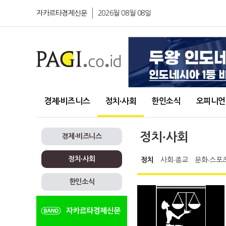
자카르타경제신문
2026월 08월 08일
경제∙비즈니스
정치∙사회
한인소식
오피니언
정치∙사회
경제∙비즈니스
정치∙사회
정치
사회∙종교
문화∙스포
한인소식