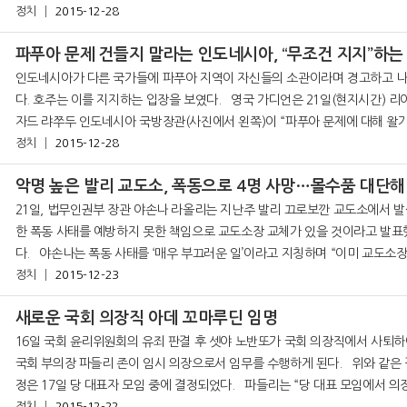
정치
이다. 야자수나 펄프용 나무를 재배하기 위해 기존 삼림을 불태우는 화전으
2015-12-28
인도네시아가 다른 국가들에 파푸아 지역이 자신들의 소관이라며 경고하고 
다. 호주는 이를 지지하는 입장을 보였다. 영국 가디언은 21일(현지시간) 리야미
자드 랴쭈두 인도네시아 국방장관(사진에서 왼쪽)이 “파푸아 문제에 대해 왈
부하는 나라들이 있다. 그러나 파푸아는 엄연히 인도네시아 소속”이라고 말하
정치
2015-12-28
강
악명 높은 발리 교도소, 폭동으로 4명 사망…몰수품 대단해
21일, 법무인권부 장관 야손나 라올리는 지난주 발리 끄로보깐 교도소에서 
한 폭동 사태를 예방하지 못한 책임으로 교도소장 교체가 있을 것이라고 발표
다. 야손나는 폭동 사태를 ‘매우 부끄러운 일’이라고 지칭하며 “이미 교도소장 해
임을 지시했다. 교도소 부소장 등 모든 책임자가 교체될 것&rd
정치
2015-12-23
새로운 국회 의장직 아데 꼬마루딘 임명
16일 국회 윤리위원회의 유죄 판결 후 셋야 노반또가 국회 의장직에서 사퇴
국회 부의장 파들리 존이 임시 의장으로서 임무를 수행하게 된다. 위와 같은 결
정은 17일 당 대표자 모임 중에 결정되었다. 파들리는 “당 대표 모임에서 의장으
정치
2015-12-22