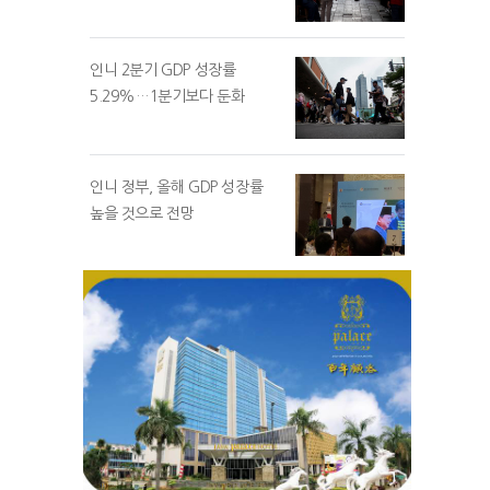
인니 2분기 GDP 성장률
5.29%…1분기보다 둔화
인니 정부, 올해 GDP 성장률
높을 것으로 전망