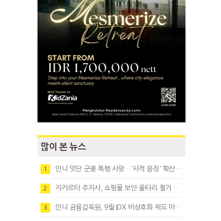
많이 본 뉴스
인니 잇단 군중 폭행 사망…'사적 응징' 확산에 법치 우려
1
자카르타 주지사, 쇼핑몰 보안 울타리 철거 요청…"치안 문제없다"
2
인니 금융감독원, 9월 IDX 비상호화 제도 마련…주식회사 전환 본격화
3