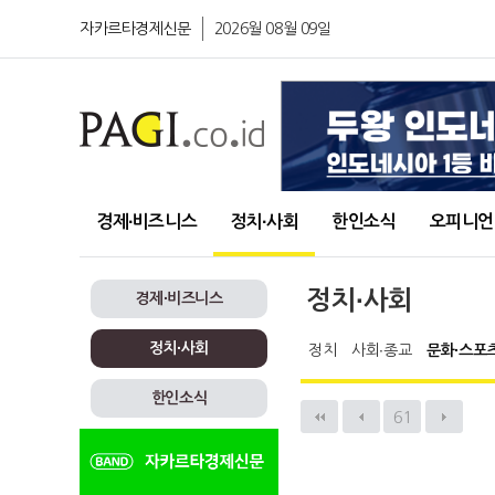
자카르타경제신문
2026월 08월 09일
경제∙비즈니스
정치∙사회
한인소식
오피니언
정치∙사회
경제∙비즈니스
정치∙사회
정치
사회∙종교
문화∙스포
한인소식
61