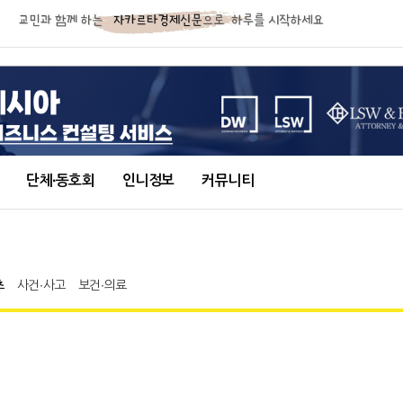
단체∙동호회
인니정보
커뮤니티
츠
사건∙사고
보건∙의료