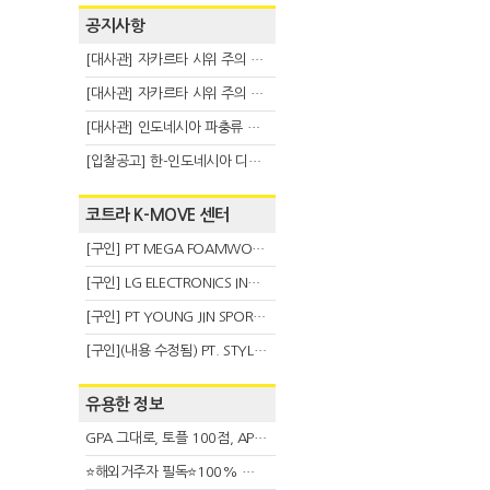
공지사항
[대사관] 자카르타 시위 주의 안내(8.6)
[대사관] 자카르타 시위 주의 안내(8.3)
[대사관] 인도네시아 파충류 불법 반출 주의 (7.29)
[입찰공고] 한-인도네시아 디지털융복합 탈 전시회
코트라 K-MOVE 센터
[구인] PT MEGA FOAMWORKS INDONESIA
[구인] LG ELECTRONICS INDONESIA
[구인] PT YOUNG JIN SPORT INDONESIA
[구인](내용 수정됨) PT. STYLE KOREAN INDONESIA (스타일 코리안 인도네시아)
유용한 정보
GPA 그대로, 토플 100점, AP 막막 — 원인은 하나입니다
⭐해외거주자 필독⭐100% 온라인 마지막 한국어교원 2급 추가모집 (~8/2)