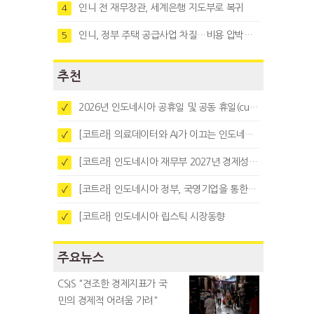
인니 전 재무장관, 세계은행 지도부로 복귀
4
인니, 정부 주택 공급사업 차질…비용 압박과 수요부진 탓
5
추천
2026년 인도네시아 공휴일 및 공동 휴일(cuti bersama)
✓
[코트라] 의료데이터와 AI가 이끄는 인도네시아 디지털 헬스케어 시장 트렌드
✓
[코트라] 인도네시아 재무부 2027년 경제성장 전망 및 목표 발표
✓
[코트라] 인도네시아 정부, 국영기업을 통한 석탄·팜유·합금철 수출 중앙집중화 추진
✓
[코트라] 인도네시아 립스틱 시장동향
✓
주요뉴스
CSIS "견조한 경제지표가 국
민의 경제적 어려움 가려"