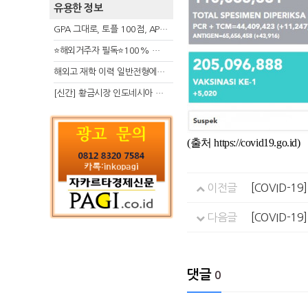
유용한 정보
GPA 그대로, 토플 100점, AP 막막 — 원인은 하나입니다
⭐해외거주자 필독⭐100% 온라인 마지막 한국어교원 2급 추가모집 (~8/2)
해외고 재학 이력 일반전형에서 분명한 입시 강점 살리는 전략
[신간] 황금시장 인도네시아 슈퍼리치의 성공 수업
(출처 https://covid19.go.id)
이전글
[COVID-1
다음글
[COVID-1
댓글
0