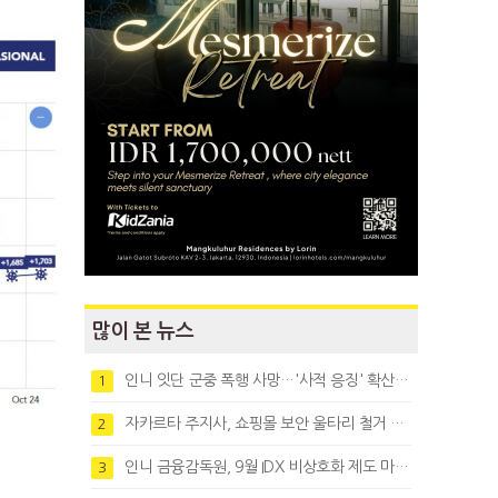
많이 본 뉴스
인니 잇단 군중 폭행 사망…'사적 응징' 확산에 법치 우려
1
자카르타 주지사, 쇼핑몰 보안 울타리 철거 요청…"치안 문제없다"
2
인니 금융감독원, 9월 IDX 비상호화 제도 마련…주식회사 전환 본격화
3