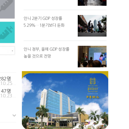
인니 2분기 GDP 성장률
5.29%…1분기보다 둔화
인니 정부, 올해 GDP 성장률
높을 것으로 전망
,282명
.10.25
,147명
.10.23