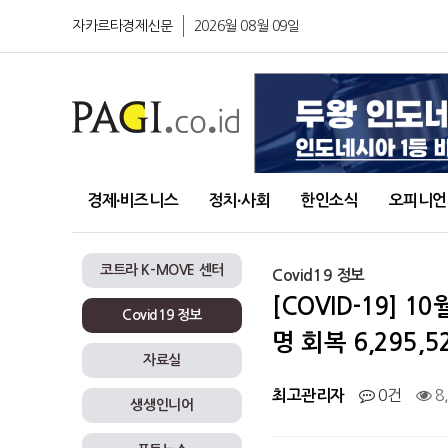
자카르타경제신문
2026월 08월 09일
경제∙비즈니스
정치∙사회
한인소식
오피니언
코트라 K-MOVE 센터
Covid19 정보
[COVID-19] 1
Covid19 정보
명 회복 6,295,5
자료실
0건
8
최고관리자
생생인니어