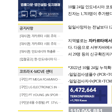
10월 24일 인도네시아 코로나
진자는 1,703명이 추가됐
일일사망자는 전날보다 12
공지사항
[대사관] 자카르타 시위 주의 안내(8.6)
지역별로는
자카르타에서 
[대사관] 자카르타 시위 주의 안내(8.3)
다. 다음으로 서부자바에서 
[대사관] 인도네시아 파충류 불법 반출 주의 (7.29)
서 29명 등의 신규확진자
[입찰공고] 한-인도네시아 디지털융복합 탈 전시회
*2022년 10월 24일 누적확진
코트라 K-MOVE 센터
-일일검사샘플수 (PCR+TCM+
[구인] PT MEGA FOAMWORKS INDONESIA
-일일검사자수(PCR+TCM+An
[구인] LG ELECTRONICS INDONESIA
[구인] PT YOUNG JIN SPORT INDONESIA
[구인](내용 수정됨) PT. STYLE KOREAN INDONESIA (스타일 코리안 인도네시아)