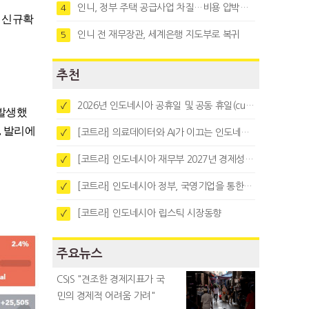
인니, 정부 주택 공급사업 차질…비용 압박과 수요부진 탓
4
로 신규확
인니 전 재무장관, 세계은행 지도부로 복귀
5
추천
2026년 인도네시아 공휴일 및 공동 휴일(cuti bersama)
✓
 발생했
, 발리에
[코트라] 의료데이터와 AI가 이끄는 인도네시아 디지털 헬스케어 시장 트렌드
✓
[코트라] 인도네시아 재무부 2027년 경제성장 전망 및 목표 발표
✓
[코트라] 인도네시아 정부, 국영기업을 통한 석탄·팜유·합금철 수출 중앙집중화 추진
✓
[코트라] 인도네시아 립스틱 시장동향
✓
주요뉴스
CSIS "견조한 경제지표가 국
민의 경제적 어려움 가려"