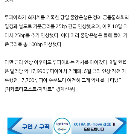
루피아화가 최저치를 기록한 당일 중앙은행은 정례 금융통화회의
일정과 별도로 기준금리를
25bp
긴급 인상했으며
,
이후
10
일 뒤
다시
25bp
를 추가 인상했다
.
이에 따라 중앙은행은 올해 들어 기
준금리를 총
100bp
인상했다
.
다만 금리 인상 이후에도 루피아화는 약세를 이어갔다
. 8
일 환율
은 달러당 약
17,990
루피아에서 거래돼
, 6
월 금리 인상 직전 기
록했던
17,700
루피아 수준보다 여전히 크게 약세를 나타냈다
.
[
자카르타포스트
/
자카르타경제신문
]