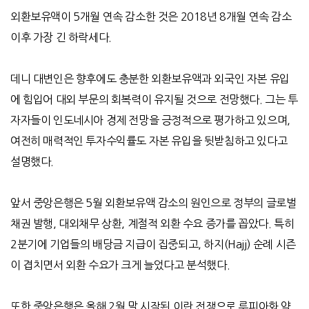
외환보유액이
5
개월 연속 감소한 것은
2018
년
8
개월 연속 감소
이후 가장 긴 하락세다
.
데니 대변인은 향후에도 충분한 외환보유액과 외국인 자본 유입
에 힘입어 대외 부문의 회복력이 유지될 것으로 전망했다
.
그는 투
자자들이 인도네시아 경제 전망을 긍정적으로 평가하고 있으며
,
여전히 매력적인 투자수익률도 자본 유입을 뒷받침하고 있다고
설명했다
.
앞서 중앙은행은
5
월 외환보유액 감소의 원인으로 정부의 글로벌
채권 발행
,
대외채무 상환
,
계절적 외환 수요 증가를 꼽았다
.
특히
2
분기에 기업들의 배당금 지급이 집중되고
,
하지
(Hajj)
순례 시즌
이 겹치면서 외환 수요가 크게 늘었다고 분석했다
.
또한 중앙은행은 올해
2
월 말 시작된 이란 전쟁으로 루피아화 약