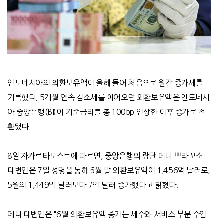
인도네시아의 외환보유액이 올해 들어 처음으로 월간 증가세를
기록했다
. 5
개월 연속 감소세를 이어오던 외환보유액은 인도네시
아 중앙은행
(BI)
이 기준금리를 총
100bp
인상한 이후 증가로 전
환됐다
.
8
일 자카르타포스트에 따르면
,
중앙은행의 람단 데니 쁘라꼬소
대변인은
7
일 성명을 통해
6
월 말 외환보유액이
1,456
억 달러로
,
5
월의
1,449
억 달러보다
7
억 달러 증가했다고 밝혔다
.
데니 대변인은
"6
월 외환보유액 증가는 세수와 서비스 부문 수입