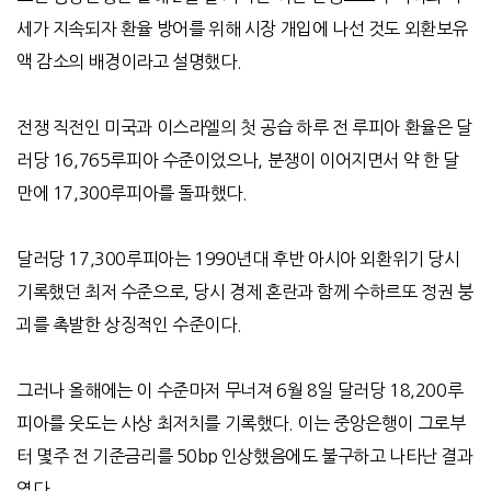
세가 지속되자 환율 방어를 위해 시장 개입에 나선 것도 외환보유
액 감소의 배경이라고 설명했다
.
전쟁 직전인 미국과 이스라엘의 첫 공습 하루 전 루피아 환율은 달
러당
16,765
루피아 수준이었으나
,
분쟁이 이어지면서 약 한 달
만에
17,300
루피아를 돌파했다
.
달러당
17,300
루피아는
1990
년대 후반 아시아 외환위기 당시
기록했던 최저 수준으로
,
당시 경제 혼란과 함께 수하르또 정권 붕
괴를 촉발한 상징적인 수준이다
.
그러나 올해에는 이 수준마저 무너져
6
월
8
일 달러당
18,200
루
피아를 웃도는 사상 최저치를 기록했다
.
이는 중앙은행이 그로부
터 몇주 전 기준금리를
50bp
인상했음에도 불구하고 나타난 결과
였다
.