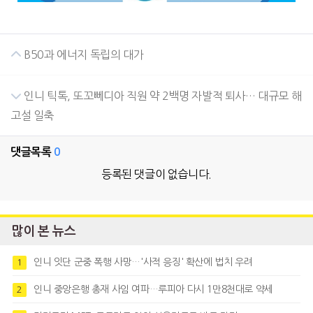
B50과 에너지 독립의 대가
인니 틱톡, 또꼬뻬디아 직원 약 2백명 자발적 퇴사… 대규모 해
고설 일축
댓글목록
0
등록된 댓글이 없습니다.
많이 본 뉴스
인니 잇단 군중 폭행 사망…'사적 응징' 확산에 법치 우려
1
인니 중앙은행 총재 사임 여파…루피아 다시 1만8천대로 약세
2