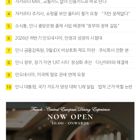
자카르타 MRT, 교통카드 없이 신용카드로 바로 탄다
3
자카르타 주지사, 쇼핑몰 보안 울타리 철거 요청…"치안 문제없다"
4
소식통, 인니 중앙은행 총재 사임 배경에 “정부와 정책 갈등"
5
2026년 하반기 인도네시아, 안정과 성장의 시험대
6
인니 금융감독원, 9월 IDX 비상호화 제도 마련…주식회사 전환 본격화
7
인니 정부, 장기 지연 'LRT 시티' 정상화 추진…다난따라와 해결책 모색
8
인도네시아, 미국에 팜유 관세 면제 요청
9
인니 대통령, 국가 지도자 양성 대학 ‘URI’설립…법적 근거·역할 논란
10