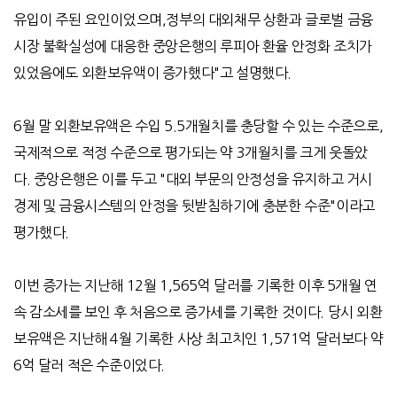
유입이 주된 요인이었으며
,
정부의 대외채무 상환과 글로벌 금융
시장 불확실성에 대응한 중앙은행의 루피아 환율 안정화 조치가
있었음에도 외환보유액이 증가했다
"
고 설명했다
.
6
월 말 외환보유액은 수입
5.5
개월치를 충당할 수 있는 수준으로
,
국제적으로 적정 수준으로 평가되는 약
3
개월치를 크게 웃돌았
다
.
중앙은행은 이를 두고
"
대외 부문의 안정성을 유지하고 거시
경제 및 금융시스템의 안정을 뒷받침하기에 충분한 수준
"
이라고
평가했다
.
이번 증가는 지난해
12
월
1,565
억 달러를 기록한 이후
5
개월 연
속 감소세를 보인 후 처음으로 증가세를 기록한 것이다
.
당시 외환
보유액은 지난해
4
월 기록한 사상 최고치인
1,571
억 달러보다 약
6
억 달러 적은 수준이었다
.