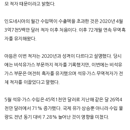
모 적자 때문이라고 밝혔다
.
인도네시아의 월간 수입액이 수출액을 초과한 것은
2020
년
4
월
3
억
7
천
5
백만 달러 적자 이후 처음이다
.
이후
72
개월 연속 무역흑
자를 유지해왔다
.
아뜽은 이번 적자는
2020
년과 성격이 다르다고 설명했다
.
당시
에는 비석유가스 부문까지 적자를 기록했지만
,
이번에는 비석유
가스 부문은 여전히 흑자를 유지했으며 석유
·
가스 무역적자가 전
체 적자를 이끌었다고 말했다
.
5
월 석유
·
가스 수입은
45
억
1
천만 달러로 지난해 같은 달
26
억
4
천만 달러에서
71%
증가했다
.
국제 유가 상승뿐 아니라 수입 물
량도 전년 동기 대비
7.28%
늘어난 것이 영향을 미쳤다
.