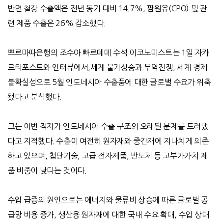
반면 철강 수출액은 전년 동기 대비
14.7%,
팜원유
(CPO)
및 관
련 제품 수출은
26%
감소했다
.
쁘르마따은행의 조수아 빠르데데 수석 이코노미스트는
1
일 자카
르타포스트와 인터뷰에서
,
세계 물가상승과 무역전쟁
,
세계 경제
불확실성으로
5
월 인도네시아 수출품에 대한 글로벌 수요가 위축
됐다고 분석했다
.
그는 이번 적자가 인도네시아 수출 구조의 오래된 문제를 드러냈
다고 지적했다
.
수출이 여전히 원자재와 중간재에 지나치게 의존
하고 있으며
,
첨단기술
,
고급 전자제품
,
반도체 등 고부가가치 제
품 비중이 낮다는 것이다
.
수입 급증의 원인으로는 에너지와 물류비 상승에 따른 글로벌 공
급망 비용 증가
,
생산용 원자재에 대한 국내 수요 확대
,
수입 상대