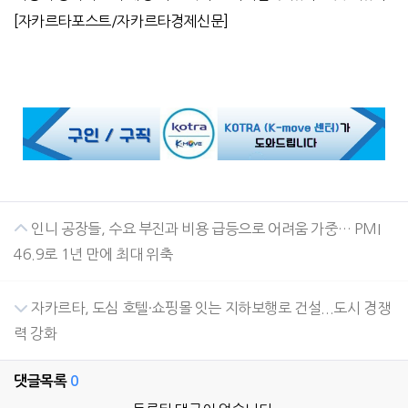
[
자카르타포스트
/
자카르타경제신문
]
인니 공장들, 수요 부진과 비용 급등으로 어려움 가중… PMI
46.9로 1년 만에 최대 위축
자카르타, 도심 호텔·쇼핑몰 잇는 지하보행로 건설...도시 경쟁
력 강화
댓글목록
0