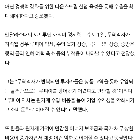
아닌 경쟁력 강화를 위한 다운스트림 산업 육성을 통해 수출을 확
대해야 한다고 강조했다
.
안달라스대의 샤프루딘 까리미 경제학 교수도
1
일
,
무역적자가
지속될 경우 루피아 약세
,
수입 물가 상승
,
국채 금리 상승
,
중앙은
행의 금리 인하 여력 축소 등의 부작용이 나타날 수 있다고 전망했
다
.
그는
"
무역적자가 반복되면 투자자들은 상품 교역을 통해 유입되
는 달러만으로는 루피아를 방어하기 어렵다고 판단할 것
"
이라며
"
루피아 약세는 원자재 수입 비용을 높여 기업 수익성을 악화시키
고 소비 둔화로 이어질 수 있다
"
고 말했다
.
또 환율과 원자재 가격에 민감한 에너지 보조금과 국가 채무 상환
비용이 증가하면서 재정 여건 악화로 이어질 수 있다고 덧붙였다
.