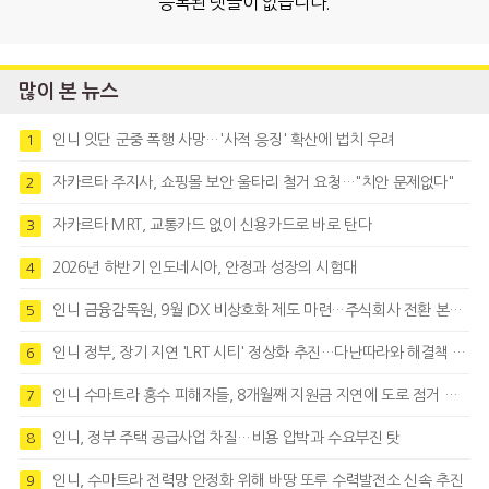
등록된 댓글이 없습니다.
많이 본 뉴스
인니 잇단 군중 폭행 사망…'사적 응징' 확산에 법치 우려
1
자카르타 주지사, 쇼핑몰 보안 울타리 철거 요청…"치안 문제없다"
2
자카르타 MRT, 교통카드 없이 신용카드로 바로 탄다
3
2026년 하반기 인도네시아, 안정과 성장의 시험대
4
인니 금융감독원, 9월 IDX 비상호화 제도 마련…주식회사 전환 본격화
5
인니 정부, 장기 지연 'LRT 시티' 정상화 추진…다난따라와 해결책 모색
6
인니 수마트라 홍수 피해자들, 8개월째 지원금 지연에 도로 점거 시위
7
인니, 정부 주택 공급사업 차질…비용 압박과 수요부진 탓
8
인니, 수마트라 전력망 안정화 위해 바땅 또루 수력발전소 신속 추진
9