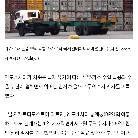
자카르타 딴중 쁘리옥항 자카르타 국제컨테이너터미널
(JICT) (
사진
=
자카르
타경제신문
/Aditya)
인도네시아가 치솟은 국제 유가에 따른 석유
·
가스 수입 급증과 수
출 부진이 겹치면서 약
6
년 만에 처음으로 무역수지 적자를 기록
했다
.
1
일 자카르타포스트에 따르면
,
인도네시아 통계청
(BPS)
의 아뜽
하르또노 관계자는
1
일 기자회견에서
5
월 무역수지가
16
억
1
천
만 달러 적자를 기록했으며
,
이는 주로 석유 및 가스 부문의 대규