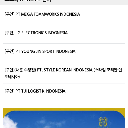
[구인] PT MEGA FOAMWORKS INDONESIA
[구인] LG ELECTRONICS INDONESIA
[구인] PT YOUNG JIN SPORT INDONESIA
[구인](내용 수정됨) PT. STYLE KOREAN INDONESIA (스타일 코리안 인
도네시아)
[구인] PT TUI LOGISTIK INDONESIA