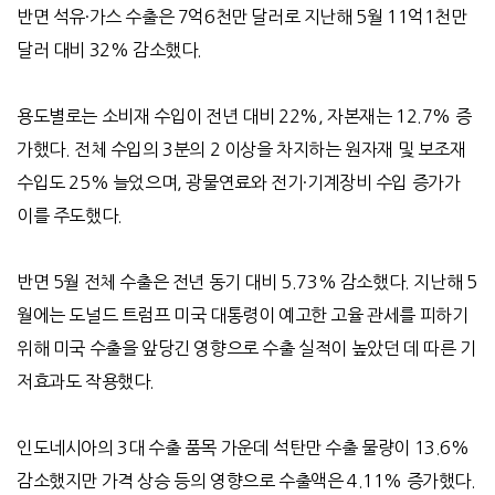
반면 석유
·
가스 수출은
7
억
6
천만 달러로 지난해
5
월
11
억
1
천만
달러 대비
32%
감소했다
.
용도별로는 소비재 수입이 전년 대비
22%,
자본재는
12.7%
증
가했다
.
전체 수입의
3
분의
2
이상을 차지하는 원자재 및 보조재
수입도
25%
늘었으며
,
광물연료와 전기
·
기계장비 수입 증가가
이를 주도했다
.
반면
5
월 전체 수출은 전년 동기 대비
5.73%
감소했다
.
지난해
5
월에는 도널드 트럼프 미국 대통령이 예고한 고율 관세를 피하기
위해 미국 수출을 앞당긴 영향으로 수출 실적이 높았던 데 따른 기
저효과도 작용했다
.
인도네시아의
3
대 수출 품목 가운데 석탄만 수출 물량이
13.6%
감소했지만 가격 상승 등의 영향으로 수출액은
4.11%
증가했다
.