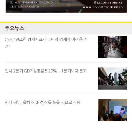
주요뉴스
CSIS "견조한 경제지표가 국민의 경제적 어려움 가
려"
인니 2분기 GDP 성장률 5.29%…1분기보다 둔화
인니 정부, 올해 GDP 성장률 높을 것으로 전망