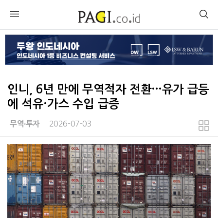
인니, 6년 만에 무역적자 전환…유가 급등
에 석유·가스 수입 급증
2026-07-03
무역∙투자
본문