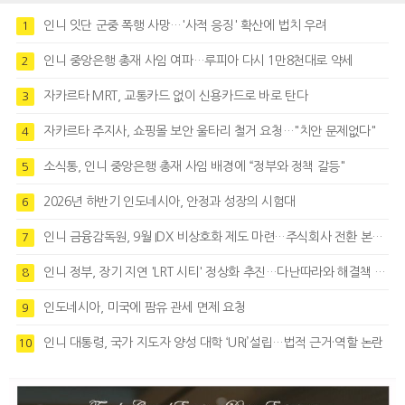
인니 잇단 군중 폭행 사망…'사적 응징' 확산에 법치 우려
1
인니 중앙은행 총재 사임 여파…루피아 다시 1만8천대로 약세
2
자카르타 MRT, 교통카드 없이 신용카드로 바로 탄다
3
자카르타 주지사, 쇼핑몰 보안 울타리 철거 요청…"치안 문제없다"
4
소식통, 인니 중앙은행 총재 사임 배경에 “정부와 정책 갈등"
5
2026년 하반기 인도네시아, 안정과 성장의 시험대
6
인니 금융감독원, 9월 IDX 비상호화 제도 마련…주식회사 전환 본격화
7
인니 정부, 장기 지연 'LRT 시티' 정상화 추진…다난따라와 해결책 모색
8
인도네시아, 미국에 팜유 관세 면제 요청
9
인니 대통령, 국가 지도자 양성 대학 ‘URI’설립…법적 근거·역할 논란
10