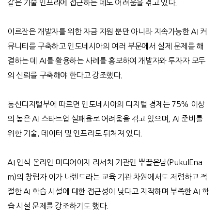
같은 기술 인프라에 접근하는 데도 어려움을 겪고 있다
.
이르잔은 개발자를 위한 자금 지원 뿐만 아니라 지속가능한
AI
커
뮤니티를 구축하고 인도네시아의 여러 부문에서 실제 문제를 해
결하는 데
AI
를 활용하는 사례를 홍보하여 개발자와 투자자 모두
의 신뢰를 구축해야 한다고 강조했다
.
통신디지털부에 따르면 인도네시아의 디지털 경제는
75%
이상
의 높은
AI
스타트업 실패율로 어려움을 겪고 있으며
, AI
준비를
위한 기술
,
데이터 및 인프라도 뒤처져 있다
.
AI
인식 온라인 미디어이자 리서치 기관인 뿌꿀은남
(PukulEna
m)
의 창립자 이가 나렌드라는 교육 기관 차원에서도 저렴하고 적
절한
AI
학습 시설에 대한 접근성이 낮다고 지적하며 부족한
AI
학
습 시설 문제를 강조하기도 했다
.