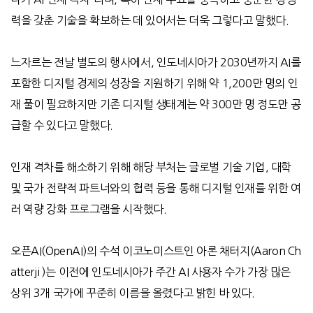
력을 갖춘 기술을 확보하는 데 있어서는 더욱 그렇다고 말했다
.
느자르는 전날 별도의 행사에서
,
인도네시아가
2030
년까지
AI
를
포함한 디지털 경제의 성장을 지원하기 위해 약
1,200
만 명의 인
재 풀이 필요하지만 기존 디지털 생태계는 약
300
만 명 정도만 공
급할 수 있다고 말했다
.
인재 격차를 해소하기 위해 해당 부처는 글로벌 기술 기업
,
대학
및 국가 전략적 파트너와의 협력 등을 통해 디지털 인재를 위한 여
러 역량 강화 프로그램을 시작했다
.
오픈
AI(OpenAI)
의 수석 이코노미스트인 아론 채터지
(Aaron Ch
atterji )
는 이전에 인도네시아가 주간
AI
사용자 수가 가장 많은
상위
3
개 국가에 꾸준히 이름을 올렸다고 밝힌 바 있다
.