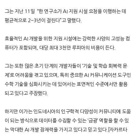
그는
지난
11
일
“
한 연구소가
AI
지원 시설 요청을 이행하는 데
평균적으로
2~3
년이 걸린다
”
고 말했다
.
효율적인
AI
개발을 위한 지원 시설에는 강력한 사양의 고성능 컴
퓨터가 포함되며
,
대당 최대
3
천만 루피아의 비용이 든다
.
그는 또한 많은 초기 단계의 개발자들이
‘
기술 및 학습 회복력 문
제
’
로 어려움을 겪고 있으며
,
특히 중요한
AI
커뮤니케이션 도구인
수학 기술을 심화시키는 데 있어서는 표면적인 수준에서만 활용
되고 있다고 주장했다
.
하지만 이가는 인도네시아의 인구학적 다양성이 커뮤니티에 도움
이 되는 방식으로 데이터를 수집할 수 있는
‘
금광
’
역할을 할 수 있
는 막대한
AI
개발 잠재력을 가지고 있다고 믿고 있다
.[
자카르타