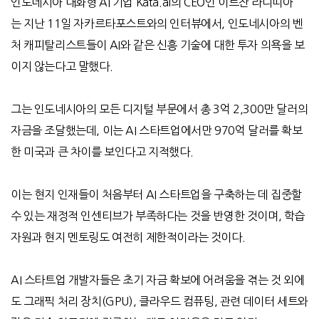
인도네시아 대화형
AI
기업
Kata.ai
의
CEO
인 이르잔 라디띠아
는
지난
11
일 자카르타포스트와의 인터뷰에서
,
인도네시아의 벤
처 캐피탈리스트들이
AI
와 같은 신흥 기술에 대한 투자 의욕을 보
이지 않는다고 말했다
.
그는 인도네시아의 모든 디지털 부문에서 총
3
억
2,300
만 달러의
자금을 조달했는데
,
이는
AI
스타트업에서만
970
억 달러를 확보
한 미국과 큰 차이를 보인다고 지적했다
.
이는 현지 인재들이 처음부터
AI
스타트업을 구축하는 데 집중할
수 있는 재정적 인센티브가 부족하다는 것을 반영한 것이며
,
학습
자원과 현지 멘토링도 여전히 제한적이라는 것이다
.
AI
스타트업 개발자들은 초기 자금 확보에 어려움을 겪는 것 외에
도 그래픽 처리 장치
(GPU),
클라우드 컴퓨팅
,
관련 데이터 세트와