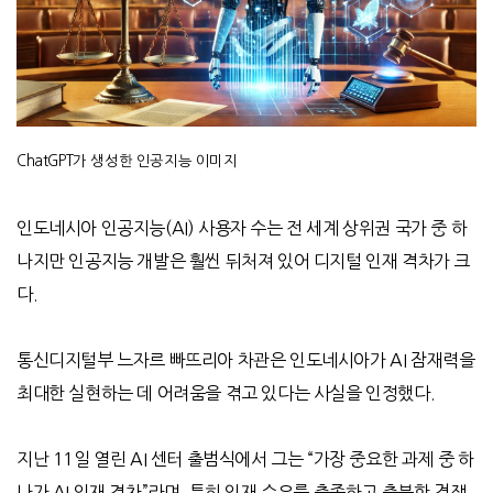
ChatGPT가
생성한 인공지능
이미지
인도네시아 인공지능
(AI)
사용자 수는 전 세계 상위권 국가 중 하
나지만 인공지능 개발은 훨씬 뒤처져 있어 디지털 인재 격차가 크
다
.
통신디지털부 느자르 빠뜨리아 차관은 인도네시아가
AI
잠재력을
최대한 실현하는 데 어려움을 겪고 있다는 사실을 인정했다
.
지난
11
일 열린
AI
센터 출범식에서 그는
“
가장 중요한 과제 중 하
나가
AI
인재 격차
”
라며
,
특히 인재 수요를 충족하고 충분한 경쟁