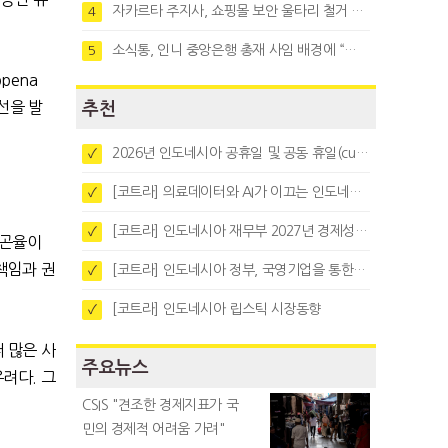
자카르타 주지사, 쇼핑몰 보안 울타리 철거 요청…"치안 문제없다"
4
소식통, 인니 중앙은행 총재 사임 배경에 “정부와 정책 갈등"
5
ppena
선을 발
추천
2026년 인도네시아 공휴일 및 공동 휴일(cuti bersama)
✓
[코트라] 의료데이터와 AI가 이끄는 인도네시아 디지털 헬스케어 시장 트렌드
✓
[코트라] 인도네시아 재무부 2027년 경제성장 전망 및 목표 발표
✓
곤율이
책임과 권
[코트라] 인도네시아 정부, 국영기업을 통한 석탄·팜유·합금철 수출 중앙집중화 추진
✓
[코트라] 인도네시아 립스틱 시장동향
✓
 많은 사
주요뉴스
우려다
.
그
CSIS "견조한 경제지표가 국
민의 경제적 어려움 가려"