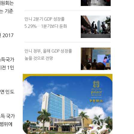
위원회는
는 기준
인니 2분기 GDP 성장률
5.29%…1분기보다 둔화
된
2017
인니 정부, 올해 GDP 성장률
높을 것으로 전망
소득국가
이전
1
인
르면 인도
소득 국가
 범위에