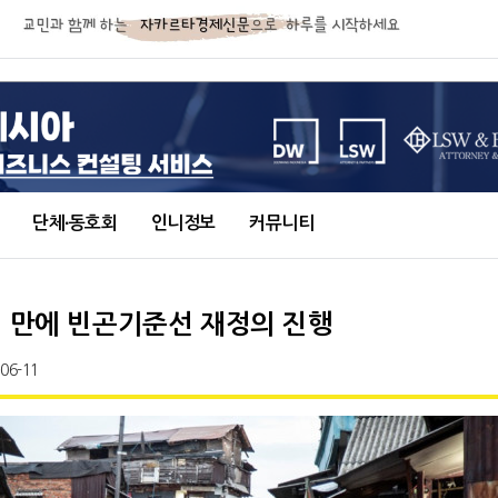
단체∙동호회
인니정보
커뮤니티
년 만에 빈곤기준선 재정의 진행
-06-11