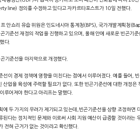
rty line)
정의를 수정하고 있다고 자카르타포스트가
10
일 전했다
.
프 안쇼리 유숩 위원은 인도네시아 통계청
(BPS),
국가개발계획청
(Ba
빈곤기준선 재정의 작업을 진행하고 있으며
,
올해 안에 새로운 빈곤기준
말했다
.
빈곤기준선을 마지막으로 개정했다
.
준선이 경제 정책에 영향을 미친다는 점에서 이루어졌다
.
예를 들어
,
빈
 산업을 육성에 주력할 필요가 없다
.
또한 빈곤기준선에 대한 개정은 
 이루어져야 한다고 아리프는 말했다.
획에 두 가지의 우려가 제기되고 있는데
,
빈곤기준선을 상향 조정하면 더
류된다는 정치적인 문제와 이로써 사회 지원 예산이 급증할 것이라는 
가 전혀 근거가 없는 것이라고 확신했다
.