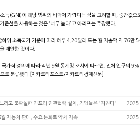
총소득
(GNI)
이 해당 범위의 바닥에 가깝다는 점을 고려할 때
,
중간값으로
곤기준선을 사용하는 것은
“
너무 높다
”
고
아리프는 주장했다
.
중하위 소득국가 기준에 따라 하루
4.20
달러 또는
월 지출액 약
76
만
5
것을 제안한 것이다
.
 국가적 정의에 따라 작년
9
월
통계청
조사에 따르면
,
전체 인구의
9
층으로 분류됐다
.[
자카르타포스트
/
자카르타경제신문
]
느리고 불확실한 인프라 민관협력 절차, 기업들은 "지친다"
2025.
월 자동차 판매, 수요 둔화로 약세 지속
2025.