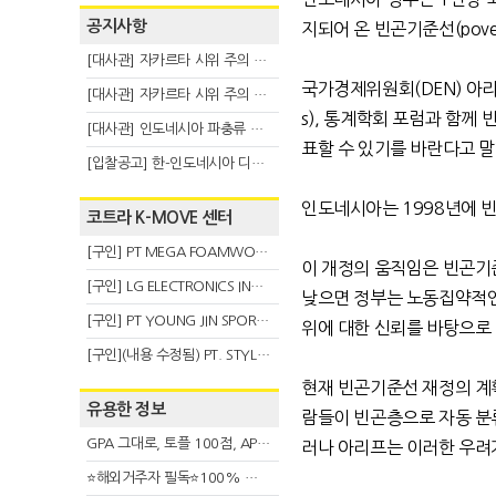
공지사항
지되어 온 빈곤기준선
(pove
[대사관] 자카르타 시위 주의 안내(8.6)
국가경제위원회
(DEN)
아리
[대사관] 자카르타 시위 주의 안내(8.3)
s),
통계학회 포럼과 함께 
[대사관] 인도네시아 파충류 불법 반출 주의 (7.29)
표할 수 있기를 바란다고 
[입찰공고] 한-인도네시아 디지털융복합 탈 전시회
인도네시아는
1998
년에 
코트라 K-MOVE 센터
[구인] PT MEGA FOAMWORKS INDONESIA
이 개정의 움직임은 빈곤기
[구인] LG ELECTRONICS INDONESIA
낮으면 정부는 노동집약적인
[구인] PT YOUNG JIN SPORT INDONESIA
위에 대한 신뢰를 바탕으로
[구인](내용 수정됨) PT. STYLE KOREAN INDONESIA (스타일 코리안 인도네시아)
현재 빈곤기준선 재정의 계
유용한 정보
람들이 빈곤층으로 자동 분
GPA 그대로, 토플 100점, AP 막막 — 원인은 하나입니다
러나 아리프는 이러한 우려
⭐해외거주자 필독⭐100% 온라인 마지막 한국어교원 2급 추가모집 (~8/2)