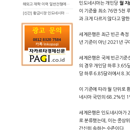
인도네시아는 개인당
월
지
해외고 재학 이력 일반전형에서 분명한 입시 강점 살리는 전략
이 기준을 최소
76
만
5
천 
[신간] 황금시장 인도네시아 슈퍼리치의 성공 수업
과 크게 다르지 않다고 말
세계은행은 최근 빈곤 측정
년 기준이 아닌
2021
년 구
세계은행은 국제 빈곤기준
의 경우 개인당 하루
3.65
당 하루
6.85
달러에서
8.3
이 기준에 따라 월 단위로 
네시아 국민의
68.2%
인
1
세계은행은 인도네시아가
2
로 분류했는데
,
이는 중상위
간신히 속하는 수준이다
.