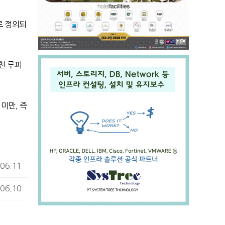
 정의되
천 루피
%
미만
,
즉
06.11
06.10