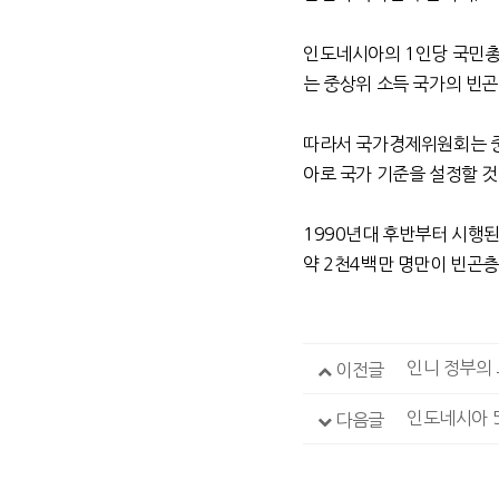
인도네시아의
1
인당 국민
는 중상위 소득 국가의 빈
따라서
국가경제위원회는
아로 국가 기준을 설정할 
1990년대 후반부터 시행된
약
2
천
4
백만 명만이 빈곤
인니 정부의 
이전글
인도네시아 5
다음글