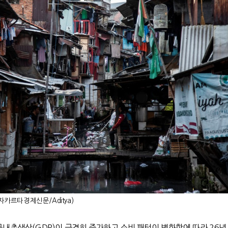
카르타경제신문/Aditya)
국내총생산
(GDP)
이 급격히 증가하고 소비 패턴이 변화함에 따라
26
년