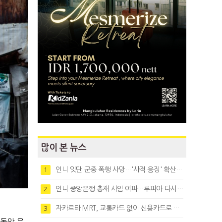
많이 본 뉴스
인니 잇단 군중 폭행 사망…'사적 응징' 확산에 법치 우려
1
인니 중앙은행 총재 사임 여파…루피아 다시 1만8천대로 약세
2
자카르타 MRT, 교통카드 없이 신용카드로 바로 탄다
3
동안 유