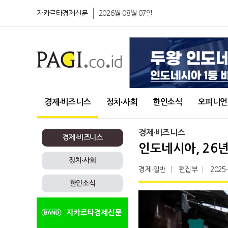
자카르타경제신문
2026월 08월 07일
경제∙비즈니스
정치∙사회
한인소식
오피니언
경제∙비즈니스
경제∙비즈니스
인도네시아, 26
정치∙사회
경제∙일반
편집부
2025
한인소식