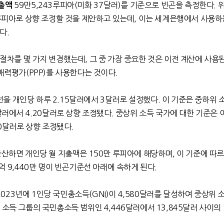
59
만
5,243
루피아
(
미화
37
달러
)
를 기준으로 빈곤을 측정한다
.
출액
루피아로 상향 조정할 것을 제안하고 있는데
,
이는 세계은행에서 사용하
한다
.
 절차를 몇 가지 변경했는데
,
그 중 가장 중요한 것은 이전 계산에 사용
매력평가
(PPP)
를 사용한다는 것이다
.
선을 개인당 하루
2.15
달러에서
3
달러로 설정했다
. 이
기준은 중하위 
달러에서
4.20
달러로 상향 조정됐다
.
중상위 소득 국가에 대한 기준은 
0
달러로 상향 조정됐다
.
환산하면 개인당 월
지출액은
150
만 루피아에 해당하며
,
이 기준에 따
억
9,440
만 명이 빈곤기준선 아래에 속하게 된다
.
023
년에
1
인당 국민총소득
(GNI)
이
4,580
달러를 달성하여 중상위 
 소득 그룹의 국민총소득 범위인
4,446
달러에서
13,845
달러 사이의