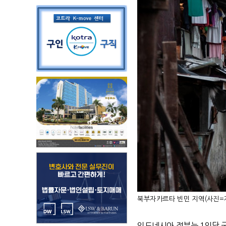
북부자카르타 빈민 지역(사진=자
인도네시아 정부는
1
인당 