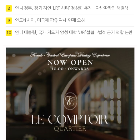
인니 정부, 장기 지연 'LRT 시티' 정상화 추진…다난따라와 해결책 모색
8
인도네시아, 미국에 팜유 관세 면제 요청
9
인니 대통령, 국가 지도자 양성 대학 ‘URI’설립…법적 근거·역할 논란
10