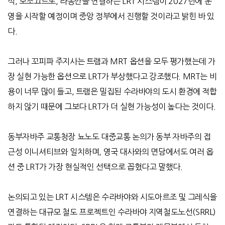
식
,
모조끄르또
,
라몽안을 연결하는
LRT
시스템이
2027
년에 운
영을 시작할 예정이며 중앙 정부에서 진행할 것이라고 밝힌 바 있
다
.
그러나 꼬피파 주지사는 트램과
MRT
옵션을 모두 평가했는데
가
장 실현 가능한 옵션으로
LRT
가 부상했다고 강조했다
.
MRT는 비
용이 너무 많이 들고, 트램은 밀집된 수라바야의 도시 환경에 적합
하지 않기 때문에 그보다 LRT가 더 실현 가능성이 높다는 것이다.
동부자바주 교통청장 뇨노도 대중교통 논의가 동부 자바주의 접
근성
이니셔티브와 일치하며
,
영국 대사와의 면담에서도
여러 옵
션 중
LRT
가 가장 현실적인 선택으로 꼽혔다고 말했다
.
논의되고 있는
LRT
시스템은 수라바야와 시도아르조 및 그레식을
연결하는 대규모 철도 프로젝트인 수라바야 지역철도노선
(SRRL)