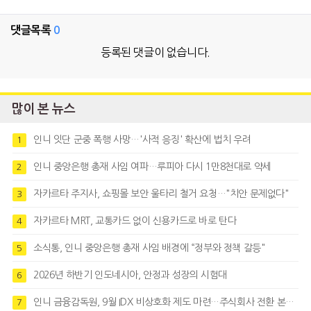
댓글목록
0
등록된 댓글이 없습니다.
많이 본 뉴스
인니 잇단 군중 폭행 사망…'사적 응징' 확산에 법치 우려
1
인니 중앙은행 총재 사임 여파…루피아 다시 1만8천대로 약세
2
자카르타 주지사, 쇼핑몰 보안 울타리 철거 요청…"치안 문제없다"
3
자카르타 MRT, 교통카드 없이 신용카드로 바로 탄다
4
소식통, 인니 중앙은행 총재 사임 배경에 “정부와 정책 갈등"
5
2026년 하반기 인도네시아, 안정과 성장의 시험대
6
인니 금융감독원, 9월 IDX 비상호화 제도 마련…주식회사 전환 본격화
7