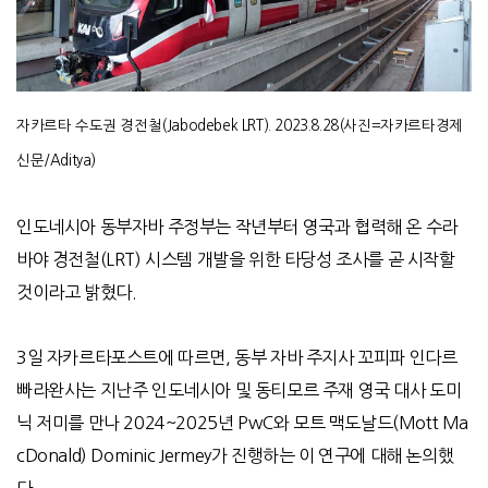
자카르타 수도권 경전철
(Jabodebek LRT). 2023.8.28(
사진
=
자카르타경제
신문
/Aditya)
인도네시아 동부자바 주정부는 작년부터 영국과 협력해 온 수라
바야 경전철(LRT) 시스템 개발을 위한 타당성 조사를 곧 시작할
것이라고 밝혔다.
3일 자카르타포스트에 따르면, 동부 자바 주지사 꼬피파 인다르
빠라완사는 지난주 인도네시아 및 동티모르 주재 영국 대사 도미
닉 저미를 만나
2024~2025
년
PwC
와 모트 맥도날드
(Mott Ma
cDonald)
Dominic Jermey
가 진행하는 이 연구에 대해 논의했
다
.