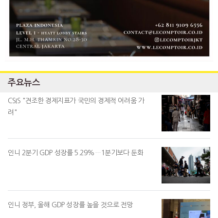
주요뉴스
CSIS "견조한 경제지표가 국민의 경제적 어려움 가
려"
인니 2분기 GDP 성장률 5.29%…1분기보다 둔화
인니 정부, 올해 GDP 성장률 높을 것으로 전망