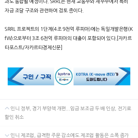
과도 통합될 예정이다
. SRRL
은 현재 교통부와 재무부에서 특히
자금 조달 구조와 관련하여 검토 중이다
.
SRRL
프로젝트의
1
단계
(4
조
9
천억 루피아
)
에는 독일개발은행
(K
fW)
으로부터
3
조
6
천억 루피아의 대출이 포함되어 있다
.[
자카르
타포스트
/
자카르타경제신문
]
인니 정부, 경기 부양책 개편...임금 보조금 두 배 인상, 전기료
할인 취소
인니 제조업, 급격한 주문 감소에도 제조업 활동은 소폭 증가