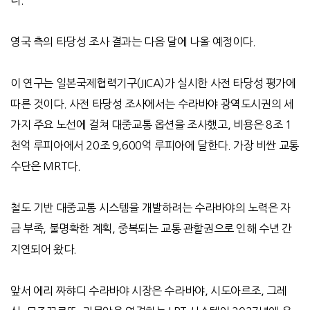
영국 측의 타당성 조사 결과는 다음 달에 나올 예정이다
.
이 연구는 일본국제협력기구
(JICA)
가 실시한 사전 타당성 평가에
따른 것이다
.
사전 타당성 조사에서는 수라바야 광역도시권의 세
가지 주요 노선에 걸쳐 대중교통 옵션을 조사했고, 비용은
8
조
1
천억 루피아에서
20
조
9,600
억 루피아에 달한다
.
가장 비싼 교통
수단은
MRT
다
.
철도 기반 대중교통 시스템을 개발하려는 수라바야의 노력은 자
금 부족
,
불명확한 계획
,
중복되는 교통 관할권으로 인해 수년 간
지연되어 왔다
.
앞서 에리 짜햐디 수라바야 시장은 수라바야
,
시도아르조
,
그레