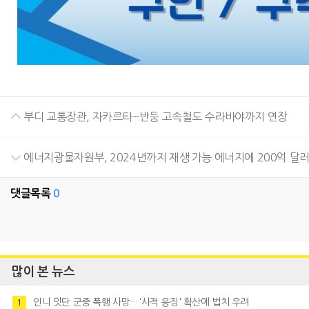
부디 교통장관, 자카르타~반둥 고속철도 수라바야까지 연장
에너지광물자원부, 2024년까지 재생 가능 에너지에 200억 달러
댓글목록
0
많이 본 뉴스
인니 잇단 군중 폭행 사망…'사적 응징' 확산에 법치 우려
1