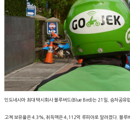
인도네시아 최대 택시회사 블루버드(Blue Bird)는 21일, 승차공유
고젝 보유율은 4.3%, 취득액은 4,112억 루피아로 알려졌다. 블루