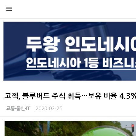
고젝, 블루버드 주식 취득…보유 비율 4.3
2020-02-25
교통∙통신∙IT
본문