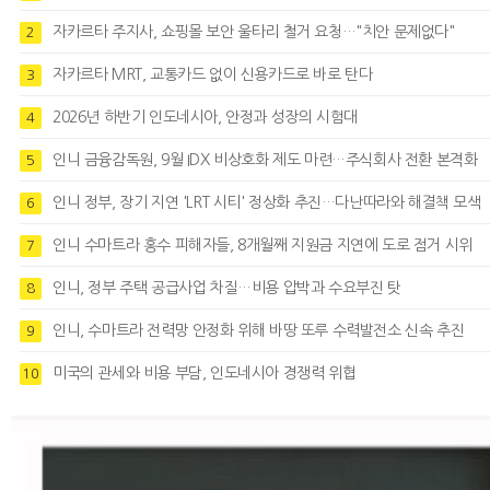
자카르타 주지사, 쇼핑몰 보안 울타리 철거 요청…"치안 문제없다"
2
자카르타 MRT, 교통카드 없이 신용카드로 바로 탄다
3
2026년 하반기 인도네시아, 안정과 성장의 시험대
4
인니 금융감독원, 9월 IDX 비상호화 제도 마련…주식회사 전환 본격화
5
인니 정부, 장기 지연 'LRT 시티' 정상화 추진…다난따라와 해결책 모색
6
인니 수마트라 홍수 피해자들, 8개월째 지원금 지연에 도로 점거 시위
7
인니, 정부 주택 공급사업 차질…비용 압박과 수요부진 탓
8
인니, 수마트라 전력망 안정화 위해 바땅 또루 수력발전소 신속 추진
9
미국의 관세와 비용 부담, 인도네시아 경쟁력 위협
10