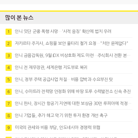
많이 본 뉴스
인니 잇단 군중 폭행 사망…'사적 응징' 확산에 법치 우려
1
자카르타 주지사, 쇼핑몰 보안 울타리 철거 요청…"치안 문제없다"
2
인니 금융감독원, 9월 IDX 비상호화 제도 마련…주식회사 전환 본격화
3
인니 전 재무장관, 세계은행 지도부로 복귀
4
인니, 정부 주택 공급사업 차질…비용 압박과 수요부진 탓
5
인니, 수마트라 전력망 안정화 위해 바땅 또루 수력발전소 신속 추진
6
인니 판사, 장시간 항공기 지연에 대한 보상금 30만 루피아에 적정성 제기
7
인니 기업들, 추가 해고 막기 위한 투자 환경 개선 촉구
8
미국의 관세와 비용 부담, 인도네시아 경쟁력 위협
9