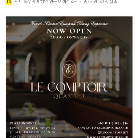
인니 동부자바 해안 인근 여객선 화재…5명 사망, 41명 실종
10