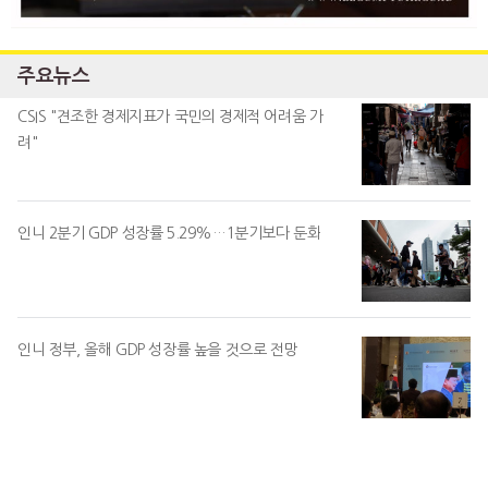
주요뉴스
CSIS "견조한 경제지표가 국민의 경제적 어려움 가
려"
인니 2분기 GDP 성장률 5.29%…1분기보다 둔화
인니 정부, 올해 GDP 성장률 높을 것으로 전망