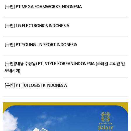
[구인] PT MEGA FOAMWORKS INDONESIA
[구인] LG ELECTRONICS INDONESIA
[구인] PT YOUNG JIN SPORT INDONESIA
[구인](내용 수정됨) PT. STYLE KOREAN INDONESIA (스타일 코리안 인
도네시아)
[구인] PT TUI LOGISTIK INDONESIA