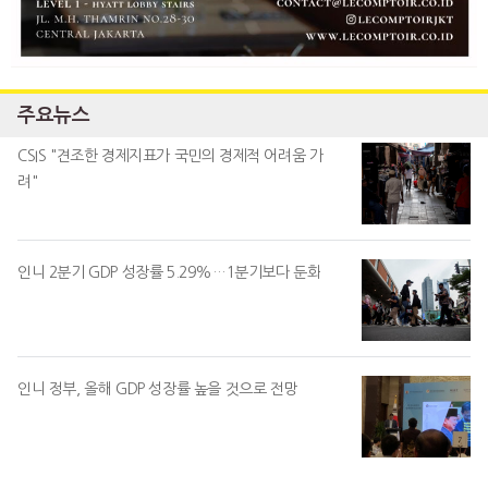
주요뉴스
CSIS "견조한 경제지표가 국민의 경제적 어려움 가
려"
인니 2분기 GDP 성장률 5.29%…1분기보다 둔화
인니 정부, 올해 GDP 성장률 높을 것으로 전망