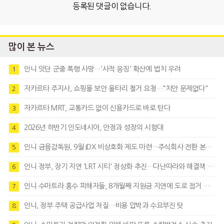
등록된 댓글이 없습니다.
많이 본 뉴스
인니 잇단 군중 폭행 사망…'사적 응징' 확산에 법치 우려
1
자카르타 주지사, 쇼핑몰 보안 울타리 철거 요청…"치안 문제없다"
2
자카르타 MRT, 교통카드 없이 신용카드로 바로 탄다
3
2026년 하반기 인도네시아, 안정과 성장의 시험대
4
인니 금융감독원, 9월 IDX 비상호화 제도 마련…주식회사 전환 본격화
5
인니 정부, 장기 지연 'LRT 시티' 정상화 추진…다난따라와 해결책 모색
6
인니 수마트라 홍수 피해자들, 8개월째 지원금 지연에 도로 점거 시위
7
인니, 정부 주택 공급사업 차질…비용 압박과 수요부진 탓
8