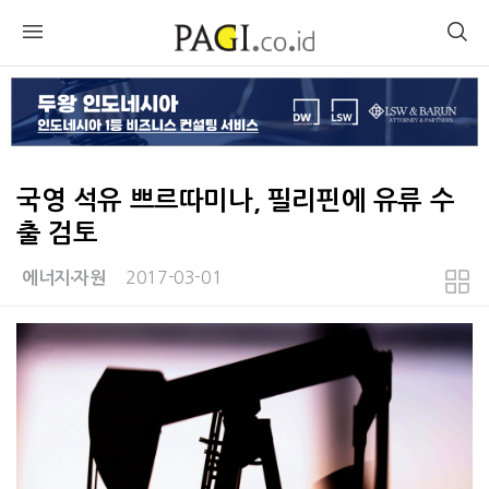
국영 석유 쁘르따미나, 필리핀에 유류 수
출 검토
2017-03-01
에너지∙자원
본문