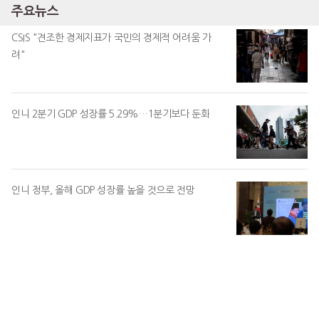
주요뉴스
CSIS "견조한 경제지표가 국민의 경제적 어려움 가
려"
인니 2분기 GDP 성장률 5.29%…1분기보다 둔화
인니 정부, 올해 GDP 성장률 높을 것으로 전망