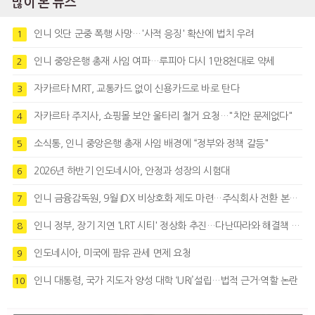
많이 본 뉴스
인니 잇단 군중 폭행 사망…'사적 응징' 확산에 법치 우려
1
인니 중앙은행 총재 사임 여파…루피아 다시 1만8천대로 약세
2
자카르타 MRT, 교통카드 없이 신용카드로 바로 탄다
3
자카르타 주지사, 쇼핑몰 보안 울타리 철거 요청…"치안 문제없다"
4
소식통, 인니 중앙은행 총재 사임 배경에 “정부와 정책 갈등"
5
2026년 하반기 인도네시아, 안정과 성장의 시험대
6
인니 금융감독원, 9월 IDX 비상호화 제도 마련…주식회사 전환 본격화
7
인니 정부, 장기 지연 'LRT 시티' 정상화 추진…다난따라와 해결책 모색
8
인도네시아, 미국에 팜유 관세 면제 요청
9
인니 대통령, 국가 지도자 양성 대학 ‘URI’설립…법적 근거·역할 논란
10