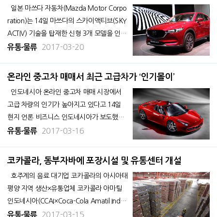
제조업체 인도시멘트 뚱갈 쁘
일본 마쓰다 자동차(Mazda Motor Corpo
ration)는 14일 마쓰다의 스카이액티브(SKY
ACTIV) 기술을 탑재한 신형 3개 모델을 인도
네시아에 출시한다고 발표했다. 스카이액티
2017-03-20
유통∙물류
비는 마쓰다의 고출력·저연비를 실현하는 자
체 개발 기술로 국내에 신규 투입되는 차종은
온라인 중고차 매매서 최근 고급차가 ‘인기몰이’
스포츠 왜건 '마쓰다
인도네시아 온라인 중고차 매매 시장에서
고급 차량의 인기가 높아지고 있다고 14일
현지 언론 비즈니스 인도네시아가 보도했다.
소비자 간 거래(CtoC) 사이트 OLX의 에드
2017-03-16
유통∙물류
워드 최고 마케팅 책임자(CMO)는 “작년 중
고차 판매량에 큰 변동이 없었음에도 거래액
코카콜라, 동부자바에 포장시설 및 유통센터 개설
은 전년 대비 약 79% 증가한 19조 루피아
호주계의 음료 대기업 코카콜라의 아시아태
평양 지역 생산×유통업체 코카콜라 아마틸
인도네시아(CCAI×Coca-Cola Amatil Indon
esia)는 9일 동부 자바에 포장시설 및 유통센
2017-03-15
유통∙물류