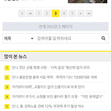
터를 개소했다. 현지 언론 자카르타 글로브
이날자 보도에 따르면 CCAI는 새로운 포장시
1
2
4
5
3
설 ‘
전체 363건
3 페이지
많이 본 뉴스
인니 잇단 군중 폭행 사망…'사적 응징' 확산에 법치 우려
1
인니 중앙은행 총재 사임 여파…루피아 다시 1만8천대로 약세
2
자카르타 MRT, 교통카드 없이 신용카드로 바로 탄다
3
자카르타 주지사, 쇼핑몰 보안 울타리 철거 요청…"치안 문제없다"
4
인니, 美 강제노동 관세 10% 부과에 추가 협상 착수
5