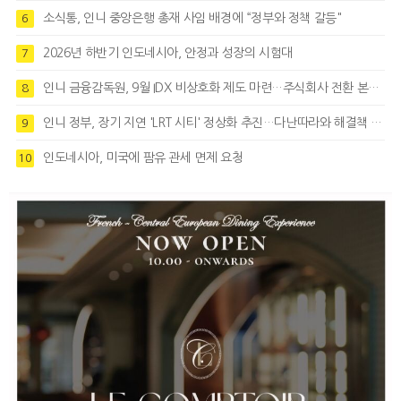
소식통, 인니 중앙은행 총재 사임 배경에 “정부와 정책 갈등"
6
2026년 하반기 인도네시아, 안정과 성장의 시험대
7
인니 금융감독원, 9월 IDX 비상호화 제도 마련…주식회사 전환 본격화
8
인니 정부, 장기 지연 'LRT 시티' 정상화 추진…다난따라와 해결책 모색
9
인도네시아, 미국에 팜유 관세 면제 요청
10