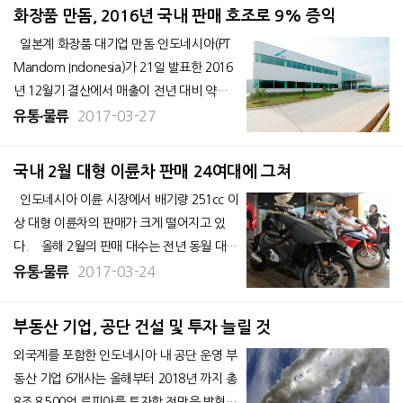
점 등과 제휴해 현재 점포 수에서 15배, 총 3
화장품 만돔, 2016년 국내 판매 호조로 9% 증익
00개
일본계 화장품 대기업 만돔 인도네시아(PT
Mandom Indonesia)가 21일 발표한 2016
년 12월기 결산에서 매출이 전년 대비 약
9% 증가한 2조 5,300억 루피아(약 2,132억
2017-03-27
유통∙물류
7,900만 원)였다. 전체 매출의 약 74%를
내수 판매가 차지했다. 내수 매출은
국내 2월 대형 이륜차 판매 24여대에 그쳐
인도네시아 이륜 시장에서 배기량 251cc 이
상 대형 이륜차의 판매가 크게 떨어지고 있
다. 올해 2월의 판매 대수는 전년 동월 대비
43% 감소한 24대에 그쳤다. 인도네시아
2017-03-24
유통∙물류
이륜차제조자협회(AISI)에 따르면, 연초 2개
월 동안의 누계 대수는 총 46대로 판매량이
부동산 기업, 공단 건설 및 투자 늘릴 것
최
외국계를 포함한 인도네시아 내 공단 운영 부
동산 기업 6개사는 올해부터 2018년 까지 총
8조 8,500억 루피아를 투자할 전망을 밝혔