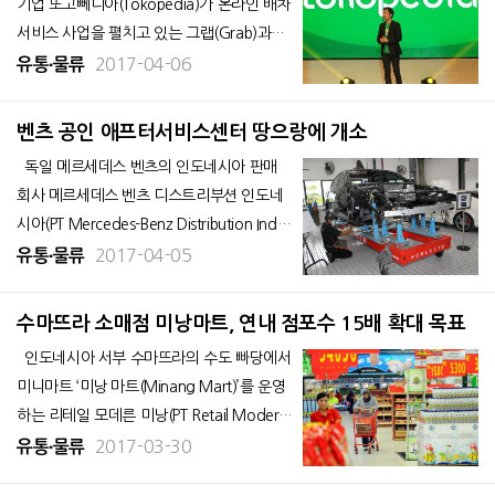
기업 또고뻬디아(Tokopedia)가 온라인 배차
서비스 사업을 펼치고 있는 그랩(Grab)과의
전략적 제휴를 통해 배송 서비스를 시작한다.
2017-04-06
유통∙물류
온라인 마켓 플레이스를 운영하고 있는 또
꼬뻬디아는 3일 그랩과 택배 서비스 '그랩파
벤츠 공인 애프터서비스센터 땅으랑에 개소
슬(GrabParcel)'에 대한
독일 메르세데스 벤츠의 인도네시아 판매
회사 메르세데스 벤츠 디스트리부션 인도네
시아(PT Mercedes-Benz Distribution Indo
nesia)는 3월 31일 국내 첫번째 공인 애프터
2017-04-05
유통∙물류
서비스센터를 개소했다고 밝혔다. 독일 다
임러 본사의 인증을 받은 애프터서비스센터
수마뜨라 소매점 미낭마트, 연내 점포수 15배 확대 목표
로 고객 편의 향상 및 애프터
인도네시아 서부 수마뜨라의 수도 빠당에서
미니마트 ‘미낭 마트(Minang Mart)’를 운영
하는 리테일 모데른 미낭(PT Retail Modern
Minang)은 연내 점포망을 확대해 나갈 계획
2017-03-30
유통∙물류
이라고 밝혔다. 다른 지방과 도시의 개인 상