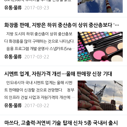
다. 지방 증권사의 보고서와 각 기업의 발표
2017-03-23
유통∙물류
등에 따르면 인도네시아에 대한 투자가 지난
해까지 침체에서 벗어나 향후 수년간 증가할
화장품 판매, 지방은 하위 중산층이 상위 중산층보다 ‘왕
것으로 예견됐으며 이들 부동산 기업들은 산
성’
지방 도시의 하위 중산층이 상위 중산층보
업단지 확장이 선행될 것을 전망하고 있다.&
다 화장품을 많이 구매하는 것으로 나타났다.
응용 프로그램 개발·운영사 스냅카트(Snap
cart)가 2016년 대도시 및 지방 도시에서 거
2017-03-22
유통∙물류
주하는 밀레니엄 세대(1980~2000년생) 인
도네시아 여성을 대상으로 화장품 구매 관련
시멘트 업계, 자원가격 개선…올해 판매량 신장 기대
조사를 실시, 2,442건의 데이터
인도네시아 국내 시멘트 업계는 올해 시멘
트 판매량이 신장할 것으로 전망했다. 정부
의 인프라 건설 사업과 자원가격의 개선에 따
른 경기 회복으로 시멘트 판매량도 증가할 것
2017-03-22
유통∙물류
으로 보인다고 18일 현지 언론 자카르타 포
스트가 보도했다. 국내 2위 독일계 시멘트
마쓰다, 고출력·저연비 기술 탑재 신차 5종 국내서 출시