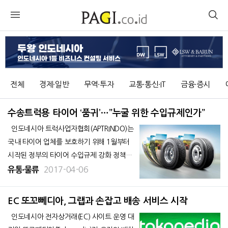
전체
경제∙일반
무역∙투자
교통∙통신∙IT
금융∙증시
수송트럭용 타이어 ‘품귀’…”누굴 위한 수입규제인가”
인도네시아 트럭사업자협회(APTRINDO)는
국내 타이어 업체를 보호하기 위해 1월부터
시작된 정부의 타이어 수입규제 강화 정책으
로 수송트럭용 타이어 비용이 최대 80%까지
2017-04-06
유통∙물류
오를 것이라고 호소했다. 현지 언론 비즈니
스 인도네시아 3일자 보도에 따르면 APTRIN
EC 또꼬뻬디아, 그랩과 손잡고 배송 서비스 시작
DO의 꺄트마자 부회장(유통·운송 부문)
인도네시아 전자상거래(EC) 사이트 운영 대